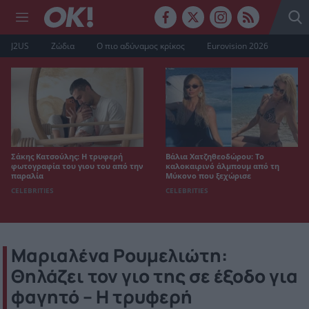
J2US
Ζώδια
Ο πιο αδύναμος κρίκος
Eurovision 2026
Σάκης Κατσούλης: Η τρυφερή
Βάλια Χατζηθεοδώρου: Το
φωτογραφία του γιου του από την
καλοκαιρινό άλμπουμ από τη
παραλία
Μύκονο που ξεχώρισε
CELEBRITIES
CELEBRITIES
Μαριαλένα Ρουμελιώτη:
Θηλάζει τον γιο της σε έξοδο για
φαγητό – Η τρυφερή