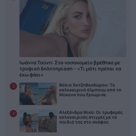
Ιωάννα Τούνη: Στο νοσοκομείο βρέθηκε με
τροφική δηλητηρίαση – «Τι μάτι πρέπει να
έχω φάει»
Βάλια Χατζηθεοδώρου: Το
2
καλοκαιρινό άλμπουμ από τη
Μύκονο που ξεχώρισε
Αλεξάνδρα Νίκα: Οι τρυφερές
3
καλοκαιρινές στιγμές με τα
παιδιά της στο σκάφος