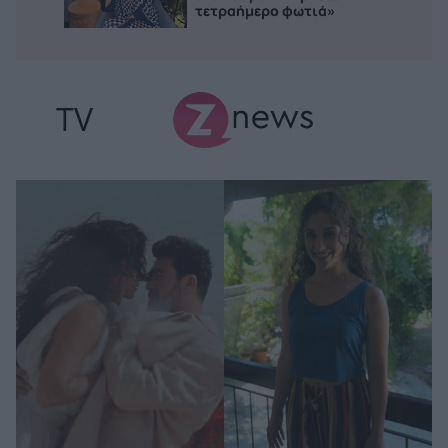
τετραήμερο φωτιά»
TV