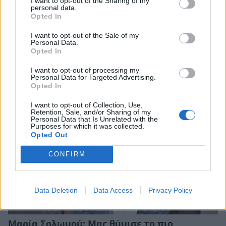
I want to opt-out of the Sharing of my
personal data.
Opted In
I want to opt-out of the Sale of my
Μαρία Σολωμού: Η αλλαγή που ανακοίνωσε
Personal Data.
Opted In
για το Youtube – Η δημόσια εξομολόγησή της
CELEBRITIES
I want to opt-out of processing my
Personal Data for Targeted Advertising.
Opted In
I want to opt-out of Collection, Use,
Retention, Sale, and/or Sharing of my
Personal Data that Is Unrelated with the
Purposes for which it was collected.
Opted Out
CONFIRM
Data Deletion
Data Access
Privacy Policy
Μαρία Σολωμού: Μας θύμισε το πιο