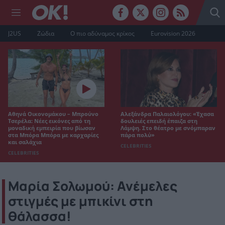
J2US
Ζώδια
Ο πιο αδύναμος κρίκος
Eurovision 2026
Αθηνά Οικονομάκου – Μπρούνο
Αλεξάνδρα Παλαιολόγου: «Έχασα
Τσερέλα: Νέες εικόνες από τη
δουλειές επειδή έπαιζα στη
μοναδική εμπειρία που βίωσαν
Λάμψη. Στο θέατρο με σνόμπαραν
στα Μπόρα Μπόρα με καρχαρίες
πάρα πολύ»
και σαλάχια
CELEBRITIES
CELEBRITIES
Μαρία Σολωμού: Ανέμελες
στιγμές με μπικίνι στη
θάλασσα!