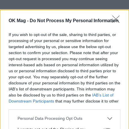
OK Mag -
Do Not Process My Personal Information
Διαβάστε επίσης:
Μαρία Σολωμού: «Μια ζωή
ήμουν δίπλα σε κάποιο αντρικό όνομα. Δεν
If you wish to opt-out of the sale, sharing to third parties, or
θέλω άλλο αντρικό όνομα στη λεζάντα μου»
processing of your personal or sensitive information for
targeted advertising by us, please use the below opt-out
section to confirm your selection. Please note that after your
ΣΧΕΤΙΚΑ ΑΡΘΡΑ
opt-out request is processed you may continue seeing
interest-based ads based on personal information utilized by
us or personal information disclosed to third parties prior to
your opt-out. You may separately opt-out of the further
disclosure of your personal information by third parties on the
IAB’s list of downstream participants. This information may
also be disclosed by us to third parties on the
IAB’s List of
Downstream Participants
that may further disclose it to other
third parties.
Personal Data Processing Opt Outs