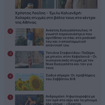
Χρήστος Λούλης – Έμιλυ Κολιανδρή:
Χαλαρές στιγμές στη βόλτα τους στο κέντρο
της Αθήνας
Ανέστης Ευαγγελόπουλος: Η
2
γνωστή παρουσιάστρια που
αρνήθηκε να πάει στο podcast
του και η αποστομωτική
απάντησή του
Τατιάνα Στεφανίδου: Ποζάρει
3
με μπικίνι στην Κεφαλονιά – Οι
οικογενειακές στιγμές με τον
Νίκο Ευαγγελάτο και τον γιο
τους
Ζώδια σήμερα: Οι προβλέψεις
4
του Σαββάτου 8/8
Ανδρομάχη: Η φωτογραφία με
5
τον ορό στο χέρι και το μήνυμα
όλο νόημα – «Έρχεται