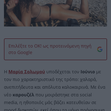
Επιλέξτε το OK! ως προτεινόμενη πηγή
στο Google
Η
Μαρία Σολωμού
υποδέχεται τον
Ιούνιο
με
τον πιο χαρακτηριστικό της τρόπο: χαλαρά,
ανεπιτήδευτα και απόλυτα καλοκαιρινά. Με ένα
νέο
καρουζέλ
που μοιράστηκε στα social
media, η ηθοποιός μάς βάζει κατευθείαν σε
mood διακοπών, εκεί όπου το μόνο πρόγραμμα