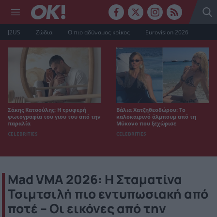
J2US
Ζώδια
Ο πιο αδύναμος κρίκος
Eurovision 2026
Σάκης Κατσούλης: Η τρυφερή
Βάλια Χατζηθεοδώρου: Το
φωτογραφία του γιου του από την
καλοκαιρινό άλμπουμ από τη
παραλία
Μύκονο που ξεχώρισε
CELEBRITIES
CELEBRITIES
Mad VMA 2026: H Σταματίνα
Τσιμτσιλή πιο εντυπωσιακή από
ποτέ – Οι εικόνες από την