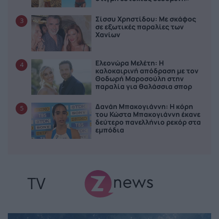
Σίσσυ Χρηστίδου: Με σκάφος
3
σε εξωτικές παραλίες των
Χανίων
Ελεονώρα Μελέτη: Η
4
καλοκαιρινή απόδραση με τον
Θοδωρή Μαροσούλη στην
παραλία για θαλάσσια σπορ
Δανάη Μπακογιάννη: Η κόρη
5
του Κώστα Μπακογιάννη έκανε
δεύτερο πανελλήνιο ρεκόρ στα
εμπόδια
TV