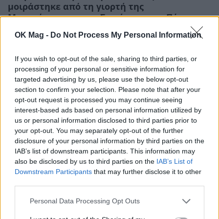
μοιράστηκε από τη γιορτή της
Μεταμόρφωσης του Σωτήρος στην Πάρο
CELEBRITIES
OK Mag -
Do Not Process My Personal Information
If you wish to opt-out of the sale, sharing to third parties, or
processing of your personal or sensitive information for
targeted advertising by us, please use the below opt-out
section to confirm your selection. Please note that after your
opt-out request is processed you may continue seeing
interest-based ads based on personal information utilized by
us or personal information disclosed to third parties prior to
your opt-out. You may separately opt-out of the further
disclosure of your personal information by third parties on the
IAB’s list of downstream participants. This information may
also be disclosed by us to third parties on the
IAB’s List of
Downstream Participants
that may further disclose it to other
third parties.
Σταματίνα Τσιμτσιλή: Οι ξέγνοιαστες
διακοπές με την οικογένειά της μέσα από
Personal Data Processing Opt Outs
ένα άλμπουμ
CELEBRITIES