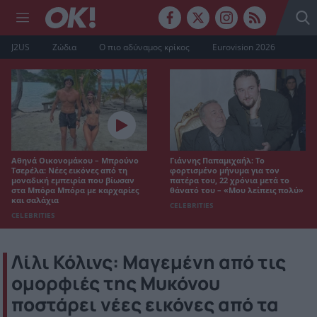
J2US
Ζώδια
Ο πιο αδύναμος κρίκος
Eurovision 2026
Αθηνά Οικονομάκου – Μπρούνο
Γιάννης Παπαμιχαήλ: Το
Τσερέλα: Νέες εικόνες από τη
φορτισμένο μήνυμα για τον
μοναδική εμπειρία που βίωσαν
πατέρα του, 22 χρόνια μετά το
στα Μπόρα Μπόρα με καρχαρίες
θάνατό του – «Μου λείπεις πολύ»
και σαλάχια
CELEBRITIES
CELEBRITIES
Λίλι Κόλινς: Μαγεμένη από τις
ομορφιές της Μυκόνου
ποστάρει νέες εικόνες από τα