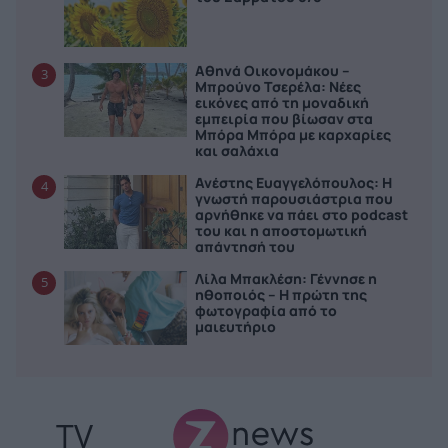
Αθηνά Οικονομάκου –
3
Μπρούνο Τσερέλα: Νέες
εικόνες από τη μοναδική
εμπειρία που βίωσαν στα
Μπόρα Μπόρα με καρχαρίες
και σαλάχια
Ανέστης Ευαγγελόπουλος: Η
4
γνωστή παρουσιάστρια που
αρνήθηκε να πάει στο podcast
του και η αποστομωτική
απάντησή του
Λίλα Μπακλέση: Γέννησε η
5
ηθοποιός – Η πρώτη της
φωτογραφία από το
μαιευτήριο
TV