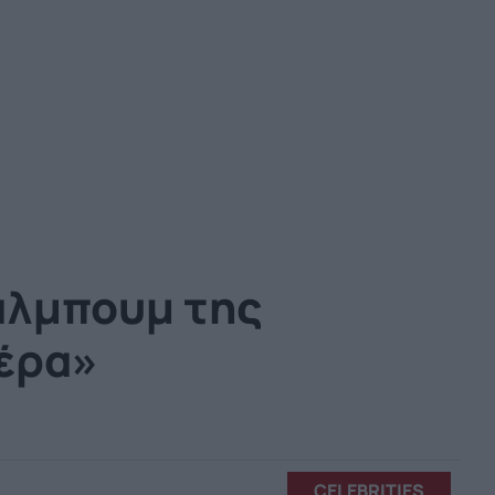
άλμπουμ της
μέρα»
CELEBRITIES