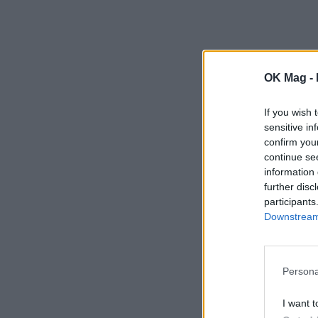
OK Mag -
If you wish 
sensitive in
confirm you
continue se
information 
further disc
participants
Downstream 
Persona
I want t