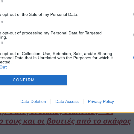
In
o opt-out of the Sale of my Personal Data.
In
to opt-out of processing my Personal Data for Targeted
ing.
In
o opt-out of Collection, Use, Retention, Sale, and/or Sharing
ersonal Data that Is Unrelated with the Purposes for which it
τον Σεπτέμβριο του 2025, επιλέγει να κρατά την
lected.
Out
ς δημοσιότητας, απολαμβάνοντας ήρεμες στιγμές με
CONFIRM
Data Deletion
Data Access
Privacy Policy
η: Oικογενειακές διακοπές – Οι
ο τους και οι βουτιές από το σκάφος