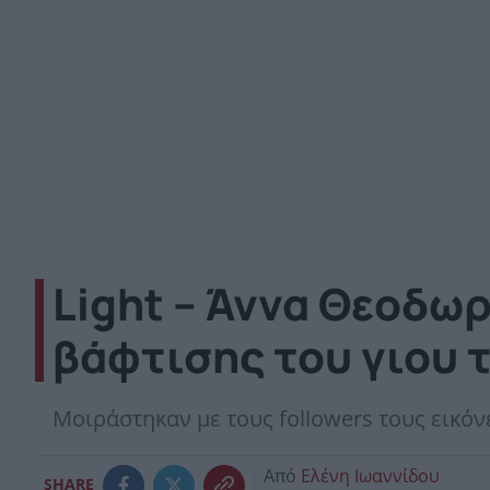
Light – Άννα Θεοδω
βάφτισης του γιου 
Μοιράστηκαν με τους followers τους εικόνε
Από
Ελένη Ιωαννίδου
SHARE