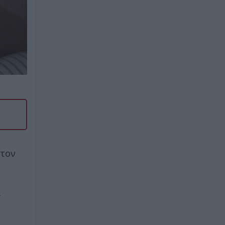
τον
α