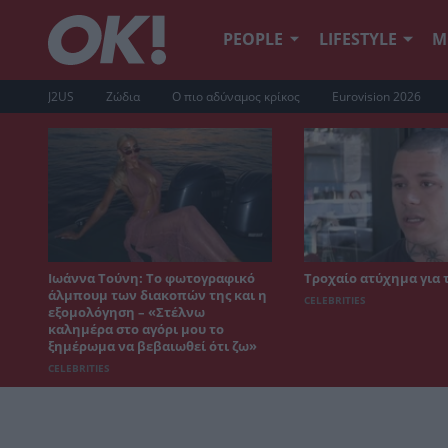
PEOPLE
LIFESTYLE
Μ
J2US
Ζώδια
Ο πιο αδύναμος κρίκος
Eurovision 2026
Ιωάννα Τούνη: Το φωτογραφικό
Τροχαίο ατύχημα για 
άλμπουμ των διακοπών της και η
CELEBRITIES
εξομολόγηση – «Στέλνω
καλημέρα στο αγόρι μου το
ξημέρωμα να βεβαιωθεί ότι ζω»
CELEBRITIES