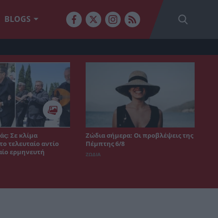
BLOGS
άς: Σε κλίμα
Ζώδια σήμερα: Οι προβλέψεις της
το τελευταίο αντίο
Πέμπτης 6/8
αίο ερμηνευτή
ΖΩΔΙΑ