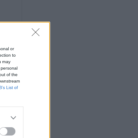
sonal or
ection to
ou may
 personal
out of the
 downstream
B’s List of