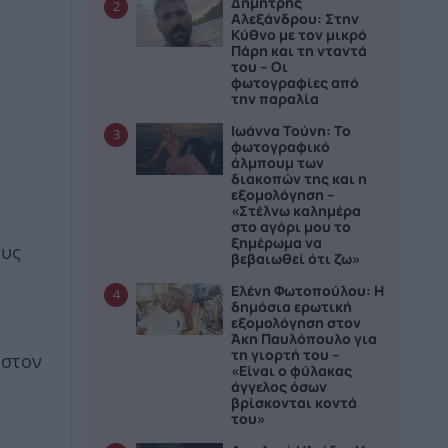
Δημήτρης
2
Αλεξάνδρου: Στην
Κύθνο με τον μικρό
Πάρη και τη νταντά
του – Οι
φωτογραφίες από
την παραλία
Ιωάννα Τούνη: Το
3
φωτογραφικό
άλμπουμ των
διακοπών της και η
εξομολόγηση –
«Στέλνω καλημέρα
στο αγόρι μου το
ξημέρωμα να
ους
βεβαιωθεί ότι ζω»
Ελένη Φωτοπούλου: Η
4
δημόσια ερωτική
εξομολόγηση στον
Άκη Παυλόπουλο για
τη γιορτή του –
 στον
«Είναι ο φύλακας
άγγελος όσων
βρίσκονται κοντά
του»