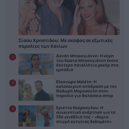
Σίσσυ Χρηστίδου: Με σκάφος σε εξωτικές
παραλίες των Χανίων
Δανάη Μπακογιάννη: Η κόρη
2
του Κώστα Μπακογιάννη έκανε
δεύτερο πανελλήνιο ρεκόρ στα
εμπόδια
Ελεονώρα Μελέτη: Η
3
καλοκαιρινή απόδραση με τον
Θοδωρή Μαροσούλη στην
παραλία για θαλάσσια σπορ
Εριέττα Κούρκουλου: Η
4
συγκινητική ανάρτηση για τα
33α γενέθλιά της – «Καμία
στιγμή ευτυχίας δεδομένη»