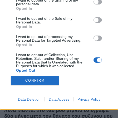
I want to opt-out of the Sharing of my
Σταματίνα Τσιμτσιλή – Κατερίνα
personal data.
Opted In
Διδασκάλου: Έκλεψαν τις εντυπώσεις στην
παρουσίαση του νέου βιβλίου της Λένας
I want to opt-out of the Sale of my
Μαντά
Personal Data.
Opted In
CELEBRITIES
I want to opt-out of processing my
Personal Data for Targeted Advertising.
Opted In
I want to opt-out of Collection, Use,
Retention, Sale, and/or Sharing of my
Personal Data that Is Unrelated with the
Purposes for which it was collected.
Opted Out
CONFIRM
Data Deletion
Data Access
Privacy Policy
Λένα Μαντά: «Το νέο μου βιβλίο το έγραψα
δύο μήνες μετά τον θάνατο του συζύγου μου