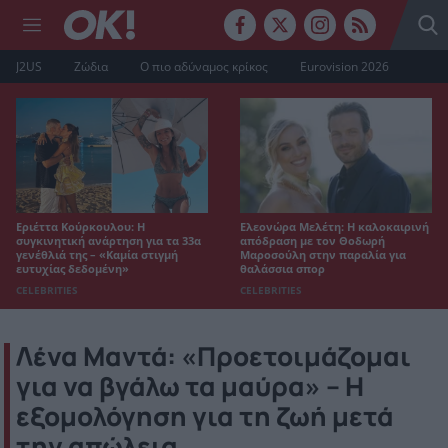
J2US
Ζώδια
Ο πιο αδύναμος κρίκος
Eurovision 2026
Εριέττα Κούρκουλου: Η
Ελεονώρα Μελέτη: Η καλοκαιρινή
συγκινητική ανάρτηση για τα 33α
απόδραση με τον Θοδωρή
γενέθλιά της – «Καμία στιγμή
Μαροσούλη στην παραλία για
ευτυχίας δεδομένη»
θαλάσσια σπορ
CELEBRITIES
CELEBRITIES
Λένα Μαντά: «Προετοιμάζομαι
για να βγάλω τα μαύρα» – Η
εξομολόγηση για τη ζωή μετά
την απώλεια