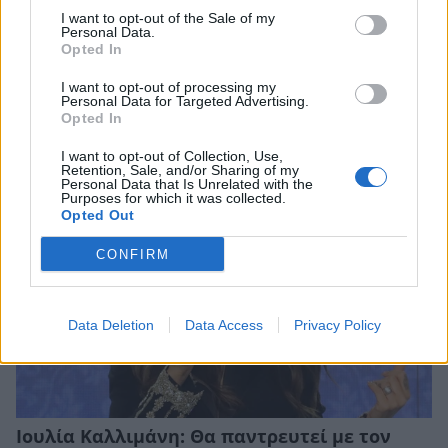
I want to opt-out of the Sale of my
Personal Data.
Opted In
Άριελ Κωνσταντινίδη: «Κανείς δεν μπορεί να
καταλάβει τι έχει ζήσει ο Γιάννης
I want to opt-out of processing my
Παπαμιχαήλ»
Personal Data for Targeted Advertising.
Opted In
CELEBRITIES
I want to opt-out of Collection, Use,
Retention, Sale, and/or Sharing of my
Personal Data that Is Unrelated with the
Purposes for which it was collected.
Opted Out
CONFIRM
Data Deletion
Data Access
Privacy Policy
Ιουλία Καλλιμάνη: Θα παντρευτεί με τον