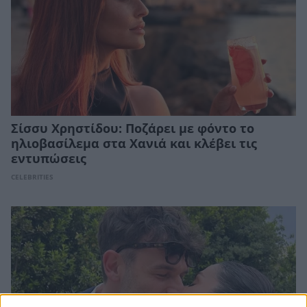
Σίσσυ Χρηστίδου: Ποζάρει με φόντο το
ηλιοβασίλεμα στα Χανιά και κλέβει τις
εντυπώσεις
CELEBRITIES