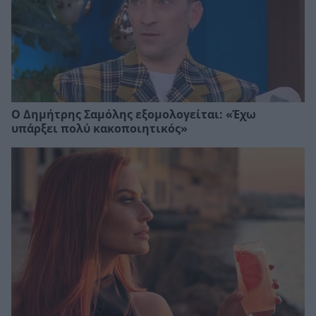
Ο Δημήτρης Σαμόλης εξομολογείται: «Έχω
υπάρξει πολύ κακοποιητικός»