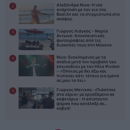
Αλεξάνδρα Νίκα: Η νέα
2
ανάρτηση με τον γιο της
Βασίλη και τα στιγμιότυπα στο
σκάφος
Γιώργος Λιάγκας – Μαρία
3
Αντωνά: Αποκλειστικές
φωτογραφίες από τις
διακοπές τους στη Μύκονο
Νίνο: Ενοχλημένος με τα
4
σχόλια μετά την προβολή του
επεισοδίου με τον Ηλία Ψινάκη
– «Όποιος με δει έξω και
πιστεύει κάτι τέτοιο για εμένα
ας μου το πει»
Γιώργος Μανίκας: «Πιάστηκε
5
στα χέρια» με εργαζόμενο σε
καφετέρια – Η απίστευτη
φάρσα που κατέληξε σε…
καβγά!