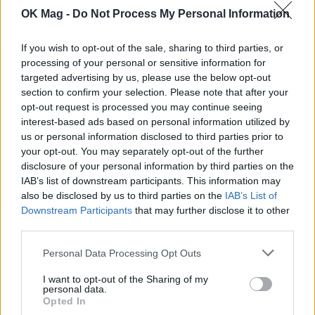
OK Mag -
Do Not Process My Personal Information
If you wish to opt-out of the sale, sharing to third parties, or
processing of your personal or sensitive information for
targeted advertising by us, please use the below opt-out
Άννα Μαρία Βέλλη: Απέτυχε η πρωτότυπη
section to confirm your selection. Please note that after your
ιδέα που είχε για τον γάμο της – «Δεν θα το
opt-out request is processed you may continue seeing
ξαναέκανα»
interest-based ads based on personal information utilized by
us or personal information disclosed to third parties prior to
CELEBRITIES
your opt-out. You may separately opt-out of the further
disclosure of your personal information by third parties on the
IAB’s list of downstream participants. This information may
also be disclosed by us to third parties on the
IAB’s List of
Downstream Participants
that may further disclose it to other
third parties.
Personal Data Processing Opt Outs
I want to opt-out of the Sharing of my
personal data.
Opted In