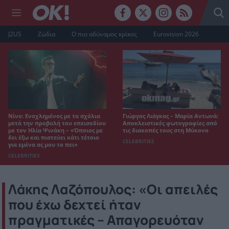
J2US
Ζώδια
Ο πιο αδύναμος κρίκος
Eurovision 2026
Νίνο: Ενοχλημένος με τα σχόλια
Γιώργος Λιάγκας – Μαρία Αντωνά:
μετά την προβολή του επεισοδίου
Αποκλειστικές φωτογραφίες από
με τον Ηλία Ψινάκη – «Όποιος με
τις διακοπές τους στη Μύκονο
δει έξω και πιστεύει κάτι τέτοιο
CELEBRITIES
για εμένα ας μου το πει»
CELEBRITIES
Λάκης Λαζόπουλος: «Οι απειλές
που έχω δεχτεί ήταν
πραγματικές – Απαγορευόταν