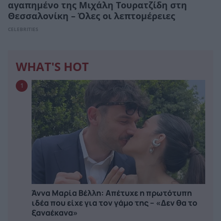
αγαπημένο της Μιχάλη Τουρατζίδη στη
Θεσσαλονίκη – Όλες οι λεπτομέρειες
CELEBRITIES
WHAT'S HOT
1
Άννα Μαρία Βέλλη: Απέτυχε η πρωτότυπη
ιδέα που είχε για τον γάμο της – «Δεν θα το
ξαναέκανα»