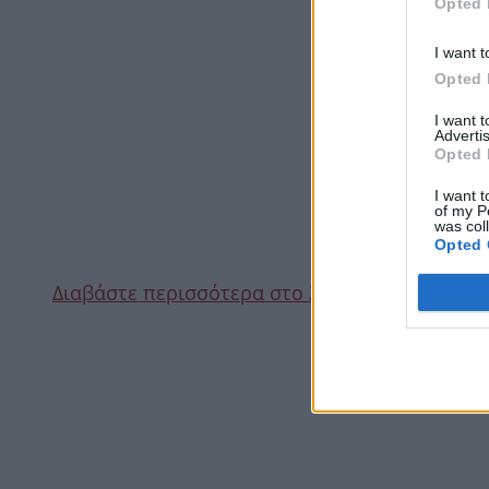
Opted 
I want t
Opted 
I want 
Advertis
Opted 
I want t
of my P
was col
Opted 
Διαβάστε περισσότερα στο Znews.gr