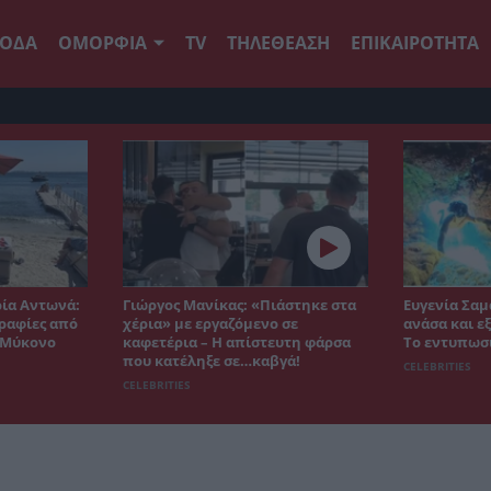
ΟΔΑ
ΟΜΟΡΦΙΑ
TV
ΤΗΛΕΘΕΑΣΗ
ΕΠΙΚΑΙΡΟΤΗΤΑ
ρία Αντωνά:
Γιώργος Μανίκας: «Πιάστηκε στα
Ευγενία Σαμ
ραφίες από
χέρια» με εργαζόμενο σε
ανάσα και ε
η Μύκονο
καφετέρια – Η απίστευτη φάρσα
Το εντυπωσ
που κατέληξε σε…καβγά!
CELEBRITIES
CELEBRITIES