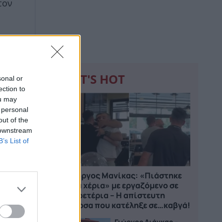
τον
WHAT'S HOT
sonal or
ection to
1
ou may
 personal
out of the
 downstream
B’s List of
Γιώργος Μανίκας: «Πιάστηκε
στα χέρια» με εργαζόμενο σε
καφετέρια – Η απίστευτη
φάρσα που κατέληξε σε…καβγά!
Γιώργος Λιάγκας –