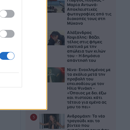
2
Μαρία Αντωνά:
Αποκλειστικές
φωτογραφίες από τις
διακοπές τους στη
Μύκονο
Αλέξανδρος
3
Κοψιάλης: Βάζει
τέλος στις φήμες
σχετικά με την
απώλεια των κιλών
του – Η δημόσια
απάντησή του
Νίνο: Ενοχλημένος με
4
τα σχόλια μετά την
προβολή του
επεισοδίου με τον
Ηλία Ψινάκη –
«Όποιος με δει έξω
και πιστεύει κάτι
τέτοιο για εμένα ας
μου το πει»
Ανδρομάχη: Το νέο
5
τραγούδι και το
βίντεο που
ανησύχησε τους φαν