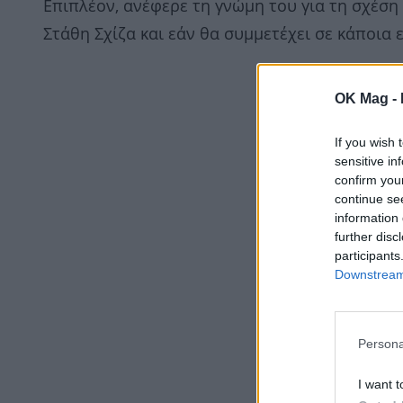
Επιπλέον, ανέφερε τη γνώμη του για τη σχέση
Στάθη Σχίζα και εάν θα συμμετέχει σε κάποια
OK Mag -
If you wish 
sensitive in
confirm you
continue se
information 
further disc
participants
Downstream 
Persona
I want t