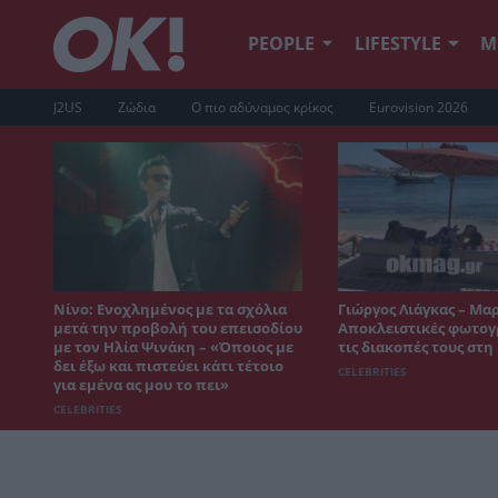
PEOPLE
LIFESTYLE
Μ
J2US
Ζώδια
Ο πιο αδύναμος κρίκος
Eurovision 2026
Νίνο: Ενοχλημένος με τα σχόλια
Γιώργος Λιάγκας – Μα
μετά την προβολή του επεισοδίου
Αποκλειστικές φωτογ
με τον Ηλία Ψινάκη – «Όποιος με
τις διακοπές τους στ
δει έξω και πιστεύει κάτι τέτοιο
CELEBRITIES
για εμένα ας μου το πει»
CELEBRITIES