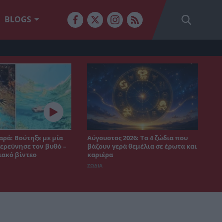
BLOGS
αρά: Βούτηξε με μία
Αύγουστος 2026: Τα 4 ζώδια που
ξερεύνησε τον βυθό –
βάζουν γερά θεμέλια σε έρωτα και
ιακό βίντεο
καριέρα
ΖΩΔΙΑ