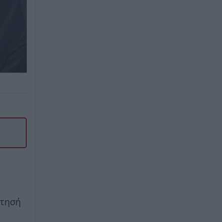
ντησή