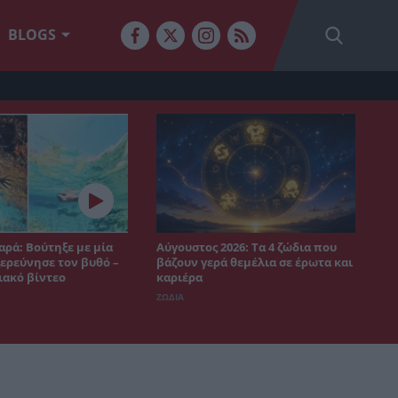
BLOGS
αρά: Βούτηξε με μία
Αύγουστος 2026: Τα 4 ζώδια που
ξερεύνησε τον βυθό –
βάζουν γερά θεμέλια σε έρωτα και
ιακό βίντεο
καριέρα
ΖΩΔΙΑ