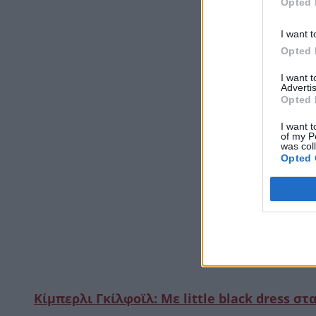
Opted 
I want t
Opted 
I want 
Advertis
Opted 
I want t
of my P
was col
Opted 
Κίμπερλι Γκίλφοϊλ: Με little black dress σ