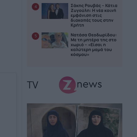
Σάκης Ρουβάς – Κάτια
4
Ζυγούλη: Η νέα κοινή
εμφάνιση στις
διακοπές τους στην
Κρήτη
Νατάσα Θεοδωρίδου:
5
Με τη μητέρα της στο
χωριό – «Είσαι η
καλύτερη μαμά του
κόσμου»
TV