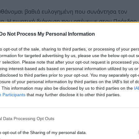
ισθάνομαι βαθιά ευλογημένη που συνάντησα τον
α. Η τιμητική διάκριση που απένειμε στον Πρόεδρο
ού του Τάγματος των Σταυρωτών του Παναγίου Τάφ
Do Not Process My Personal Information
νάμεσα στις Ηνωμένες Πολιτείες και την Ελληνορθόδ
to opt-out of the sale, sharing to third parties, or processing of your per
στην προστασία της θρησκευτικής ελευθερίας
formation for targeted advertising by us, please use the below opt-out s
r selection. Please note that after your opt-out request is processed y
eing interest-based ads based on personal information utilized by us or
disclosed to third parties prior to your opt-out. You may separately opt-
losure of your personal information by third parties on the IAB’s list of
. This information may also be disclosed by us to third parties on the
IA
Participants
that may further disclose it to other third parties.
l Data Processing Opt Outs
o opt-out of the Sharing of my personal data.