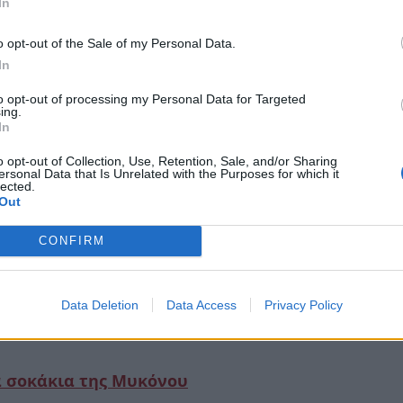
In
o opt-out of the Sale of my Personal Data.
In
to opt-out of processing my Personal Data for Targeted
ing.
In
o opt-out of Collection, Use, Retention, Sale, and/or Sharing
ersonal Data that Is Unrelated with the Purposes for which it
lected.
Out
CONFIRM
Data Deletion
Data Access
Privacy Policy
τα σοκάκια της Μυκόνου