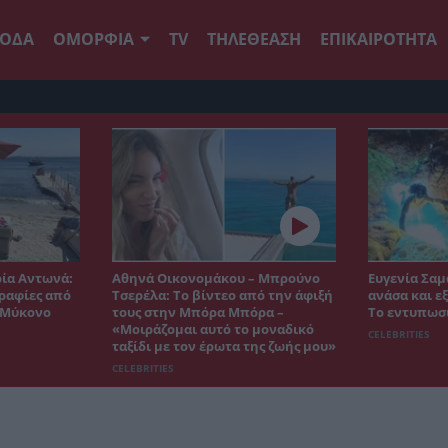
ΟΔΑ
ΟΜΟΡΦΙΑ
TV
ΤΗΛΕΘΕΑΣΗ
ΕΠΙΚΑΙΡΟΤΗΤΑ
ρία Αντωνά:
Αθηνά Οικονομάκου – Μπρούνο
Ευγενία Σαμ
ραφίες από
Τσερέλα: Το βίντεο από την άφιξή
ανάσα και ε
η Μύκονο
τους στην Μπόρα Μπόρα –
Το εντυπωσ
«Μοιράζομαι αυτό το μοναδικό
CELEBRITIES
ταξίδι με τον έρωτα της ζωής μου»
CELEBRITIES