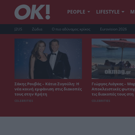
PEOPLE
LIFESTYLE
Μ
J2US
Ζώδια
Ο πιο αδύναμος κρίκος
Eurovision 2026
Σάκης Ρουβάς – Κάτια Ζυγούλη: Η
Γιώργος Λιάγκας – Μα
νέα κοινή εμφάνιση στις διακοπές
Αποκλειστικές φωτογ
τους στην Κρήτη
τις διακοπές τους στ
CELEBRITIES
CELEBRITIES