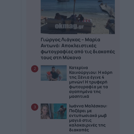
Γιώργος Λιάγκας – Μαρία
Αντωνά: Αποκλειστικές
φωτογραφίες από τις διακοπές
τους στη Μύκονο
Κατερίνα
2
Καινούργιου: H κόρη
της Ξένια έγινε 4
μηνών! Η τρυφερή
φωτογραφία με τα
αγαπημένα της
μασητικά
Ιωάννα Μαλέσκου:
3
Ποζάρει με
εντυπωσιακό μωβ
μαγιό στις
καλοκαιρινές της
διακοπές