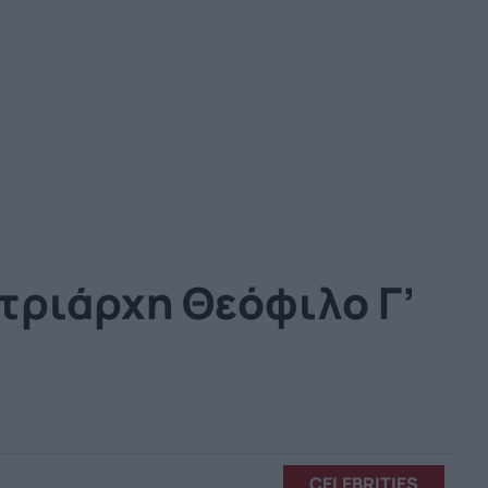
τριάρχη Θεόφιλο Γ’
CELEBRITIES