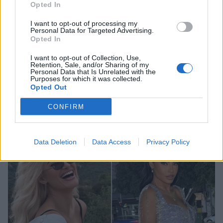
Opted In
I want to opt-out of processing my
Personal Data for Targeted Advertising.
Opted In
I want to opt-out of Collection, Use,
Retention, Sale, and/or Sharing of my
Personal Data that Is Unrelated with the
Ελένη Χατζίδου: Το φωτογραφικό άλμπουμ
Purposes for which it was collected.
από το καλοκαίρι της με τον Ετεοκλή Παύλου
Opted Out
και την κόρη τους
CONFIRM
CELEBRITIES
Data Deletion
Data Access
Privacy Policy