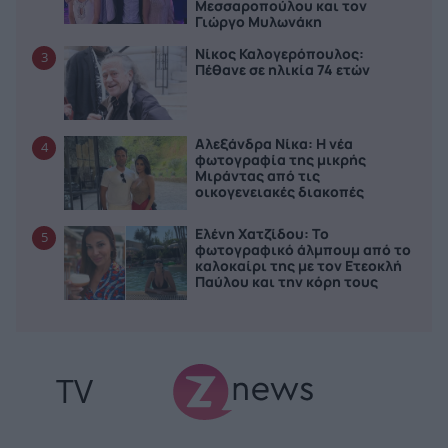
Μεσσαροπούλου και τον
Γιώργο Μυλωνάκη
Νίκος Καλογερόπουλος:
3
Πέθανε σε ηλικία 74 ετών
Αλεξάνδρα Νίκα: Η νέα
4
φωτογραφία της μικρής
Μιράντας από τις
οικογενειακές διακοπές
Ελένη Χατζίδου: Το
5
φωτογραφικό άλμπουμ από το
καλοκαίρι της με τον Ετεοκλή
Παύλου και την κόρη τους
TV