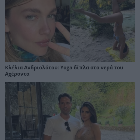
Κλέλια Ανδριολάτου: Yoga δίπλα στα νερά του
Αχέροντα