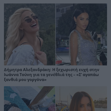
Δήμητρα Αλεξανδράκη: Η ξεχωριστή ευχή στην
Ιωάννα Τούνη για τα γενέθλιά της – «Σ’ αγαπάω
ξανθιά μου γοργόνα»