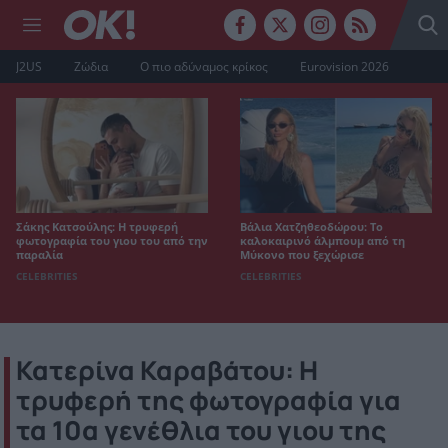
J2US
Ζώδια
Ο πιο αδύναμος κρίκος
Eurovision 2026
Σάκης Κατσούλης: Η τρυφερή
Βάλια Χατζηθεοδώρου: Το
φωτογραφία του γιου του από την
καλοκαιρινό άλμπουμ από τη
παραλία
Μύκονο που ξεχώρισε
CELEBRITIES
CELEBRITIES
Κατερίνα Καραβάτου: Η
τρυφερή της φωτογραφία για
τα 10α γενέθλια του γιου της