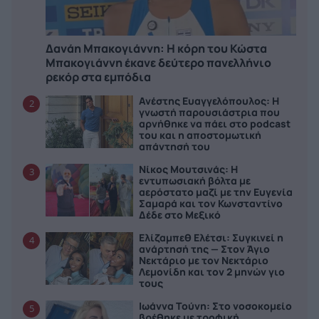
Δανάη Μπακογιάννη: Η κόρη του Κώστα
Μπακογιάννη έκανε δεύτερο πανελλήνιο
ρεκόρ στα εμπόδια
Ανέστης Ευαγγελόπουλος: Η
2
γνωστή παρουσιάστρια που
αρνήθηκε να πάει στο podcast
του και η αποστομωτική
απάντησή του
Νίκος Μουτσινάς: Η
3
εντυπωσιακή βόλτα με
αερόστατο μαζί με την Ευγενία
Σαμαρά και τον Κωνσταντίνο
Δέδε στο Μεξικό
Ελίζαμπεθ Ελέτσι: Συγκινεί η
4
ανάρτησή της — Στον Άγιο
Νεκτάριο με τον Νεκτάριο
Λεμονίδη και τον 2 μηνών γιο
τους
Ιωάννα Τούνη: Στο νοσοκομείο
5
βρέθηκε με τροφική