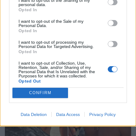
I want to opt-out of the Sharing of my
ΔΕΙΤΕ ΑΚΟΜΑ
personal data.
Opted In
ΚΑΤΕΡΙΝΑ ΚΑΡΑΒΑΤΟΥ
I want to opt-out of the Sale of my
Personal Data.
Opted In
I want to opt-out of processing my
Personal Data for Targeted Advertising.
ΠΕΡΙΣΣΟΤΕΡΑ ΣΤΟ
Opted In
I want to opt-out of Collection, Use,
Retention, Sale, and/or Sharing of my
Personal Data that Is Unrelated with the
Purposes for which it was collected.
Opted Out
CONFIRM
Data Deletion
Data Access
Privacy Policy