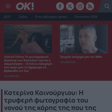
J2US
Ζώδια
Ο πιο αδύναμος κρίκος
Eurovision 2026
Ιωάννα Τούνη: Το φωτογραφικό
Τροχαίο ατύχημα για τον Mike
άλμπουμ των διακοπών της και η
CELEBRITIES
εξομολόγηση – «Στέλνω καλημέρα
στο αγόρι μου το ξημέρωμα να
βεβαιωθεί ότι ζω»
CELEBRITIES
Κατερίνα Καινούργιου: Η
τρυφερή φωτογραφία του
νονού της κόρης της που της