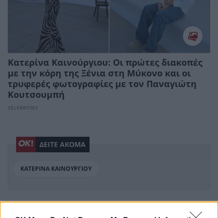
Kατερίνα Καινούργιου: Οι πρώτες διακοπές
με την κόρη της Ξένια στη Μύκονο και οι
τρυφερές φωτογραφίες με τον Παναγιώτη
Κουτσουμπή
CELEBRITIES
ΔΕΙΤΕ ΑΚΟΜΑ
ΚΑΤΕΡΙΝΑ ΚΑΙΝΟΥΡΓΙΟΥ