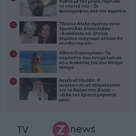
Κύθνο με τον μικρό Πάρη και
τη νταντά του – Οι
φωτογραφίες από την παραλία
Τζούλια Αλεξανδράτου κατά
3
Χρυσηίδας Δημουλίδου:
«Ανακάλεσε και ζήτησε
δημόσια συγγνώμη αλλιώς θα
κινηθώ νομικά»
Αθηνά Οικονομάκου: Το
4
απρόοπτο που αντιμετώπισε
στις διακοπές της στο Μπόρα
Μπόρα
Αγγελική Ηλιάδη: Η
5
συγκλονιστική εξομολόγηση
για το θαύμα που βίωσε –
«Είδα τον Χριστό μπροστά
μου»
TV