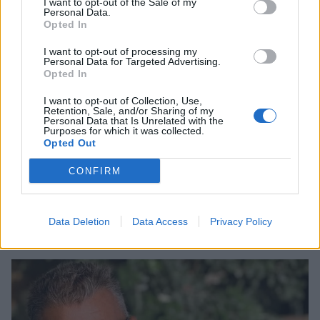
I want to opt-out of the Sale of my
Personal Data.
Opted In
I want to opt-out of processing my
Personal Data for Targeted Advertising.
Opted In
I want to opt-out of Collection, Use,
Retention, Sale, and/or Sharing of my
Personal Data that Is Unrelated with the
Purposes for which it was collected.
Opted Out
Ελένη Φωτοπούλου: Η δημόσια ερωτική
CONFIRM
εξομολόγηση στον Άκη Παυλόπουλο για τη
γιορτή του – «Είναι ο φύλακας άγγελος όσων
βρίσκονται κοντά του»
Data Deletion
Data Access
Privacy Policy
CELEBRITIES