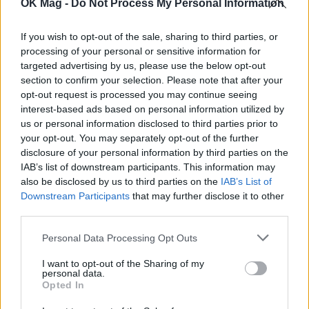
OK Mag -
Do Not Process My Personal Information
ΠΕΡΙΣΣΟΤΕΡΑ ΣΤΟ
If you wish to opt-out of the sale, sharing to third parties, or
processing of your personal or sensitive information for
targeted advertising by us, please use the below opt-out
section to confirm your selection. Please note that after your
opt-out request is processed you may continue seeing
interest-based ads based on personal information utilized by
us or personal information disclosed to third parties prior to
your opt-out. You may separately opt-out of the further
disclosure of your personal information by third parties on the
IAB’s list of downstream participants. This information may
also be disclosed by us to third parties on the
IAB’s List of
Downstream Participants
that may further disclose it to other
third parties.
Γρηγόρης Γκουντάρας: Το χιουμοριστικό
βίντεο και η συμβουλή στους παντρεμένους
Personal Data Processing Opt Outs
CELEBRITIES
I want to opt-out of the Sharing of my
personal data.
Opted In