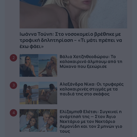
Ιωάννα Τούνη: Στο νοσοκομείο βρέθηκε με
τροφική δηλητηρίαση – «Τι μάτι πρέπει να
έχω φάει»
Βάλια Χατζηθεοδώρου: Το
2
καλοκαιρινό άλμπουμ από τη
Μύκονο που ξεχώρισε
Αλεξάνδρα Νίκα: Οι τρυφερές
3
καλοκαιρινές στιγμές με τα
παιδιά της στο σκάφος
Ελίζαμπεθ Ελέτσι: Συγκινεί η
4
ανάρτησή της — Στον Άγιο
Νεκτάριο με τον Νεκτάριο
Λεμονίδη και τον 2 μηνών γιο
τους