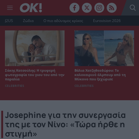
J2US
Ζώδια
Ο πιο αδύναμος κρίκος
Eurovision 2026
Σάκης Κατσούλης: Η τρυφερή
Βάλια Χατζηθεοδώρου: Το
φωτογραφία του γιου του από την
καλοκαιρινό άλμπουμ από τη
παραλία
Μύκονο που ξεχώρισε
CELEBRITIES
CELEBRITIES
Josephine για την συνεργασία
της με τον Νίνο: «Τώρα ήρθε η
στιγμή»