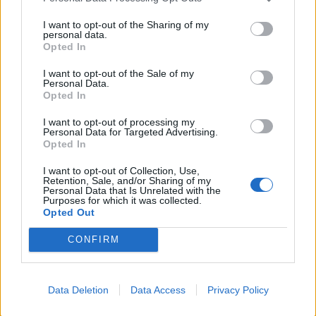
Νίκος Μουτσινάς: Η εντυπωσιακή βόλτα με
I want to opt-out of the Sharing of my
αερόστατο μαζί την Ευγενία Σαμαρά και τον
personal data.
Κωνσταντίνο Δέδε στο Μεξικό
Opted In
CELEBRITIES
I want to opt-out of the Sale of my
Personal Data.
Opted In
I want to opt-out of processing my
Personal Data for Targeted Advertising.
Opted In
I want to opt-out of Collection, Use,
Retention, Sale, and/or Sharing of my
Personal Data that Is Unrelated with the
Purposes for which it was collected.
Opted Out
CONFIRM
Δημήτρης Παπαμιχαήλ: Το συγκινητικό
Data Deletion
Data Access
Privacy Policy
αφιέρωμα της Finos Film 22 χρόνια μετά τον
θάνατό του