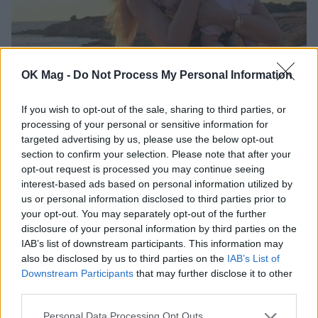
OK Mag -
Do Not Process My Personal Information
Κατερίνα Καινούργιου: Το τρυφερό
στιγμιότυπο με την κόρη της στην Πάρο
If you wish to opt-out of the sale, sharing to third parties, or
CELEBRITIES
processing of your personal or sensitive information for
targeted advertising by us, please use the below opt-out
section to confirm your selection. Please note that after your
opt-out request is processed you may continue seeing
interest-based ads based on personal information utilized by
us or personal information disclosed to third parties prior to
your opt-out. You may separately opt-out of the further
disclosure of your personal information by third parties on the
IAB’s list of downstream participants. This information may
also be disclosed by us to third parties on the
IAB’s List of
Downstream Participants
that may further disclose it to other
third parties.
Personal Data Processing Opt Outs