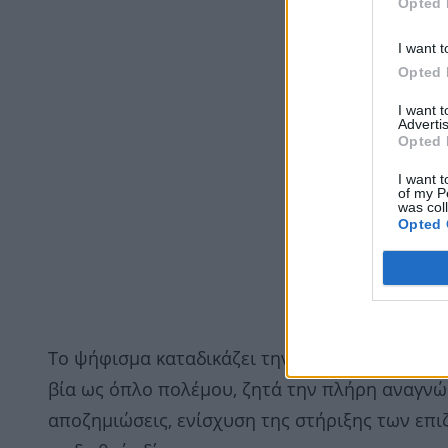
Opted 
I want t
Opted 
I want 
Advertis
Opted 
I want t
of my P
was col
Opted 
Το ψήφισμα καταδικάζει την τουρκική εισβολή
βία ως όπλο πολέμου, ζητά την πλήρη αναγνώ
αποζημιώσεις, ενίσχυση της στήριξης των επ