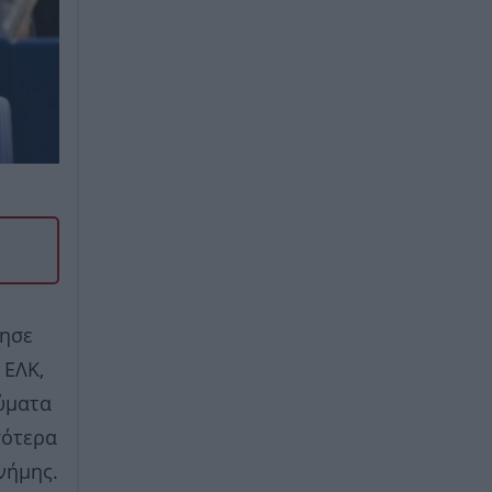
τησε
 ΕΛΚ,
θύματα
σότερα
νήμης.