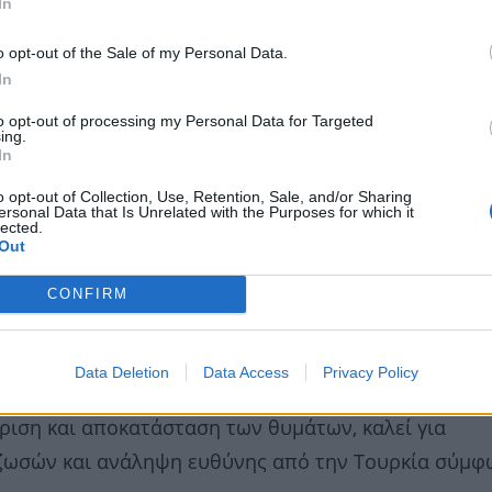
In
o opt-out of the Sale of my Personal Data.
In
to opt-out of processing my Personal Data for Targeted
ing.
In
o opt-out of Collection, Use, Retention, Sale, and/or Sharing
ersonal Data that Is Unrelated with the Purposes for which it
lected.
Out
CONFIRM
Data Deletion
Data Access
Privacy Policy
 και τη συνεχιζόμενη κατοχή, αναγνωρίζει τη σεξου
ριση και αποκατάσταση των θυμάτων, καλεί για
ιζωσών και ανάληψη ευθύνης από την Τουρκία σύμφ