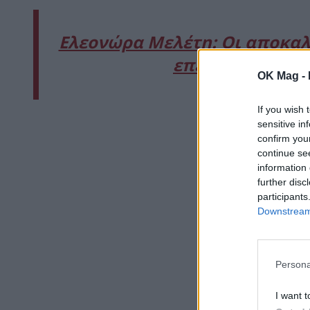
Ελεονώρα Μελέτη: Οι αποκαλύ
επέτειο τους μ
OK Mag -
If you wish 
sensitive in
confirm you
continue se
information 
further disc
participants
Downstream 
Persona
I want t