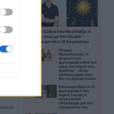
Τα 4 ζώδια που θα αλλάξει η
ζωή τους με την ηλιακή
έκλειψη στις 12 Αυγούστου
Πέτρος
2
Κωστόπουλος: Η
συγκινητική
φωτογραφία από τον
γάμο της κόρης του,
Αμαλίας – «Είναι
κάποιες μέρες που
δεν τις ξεχνάς ποτέ»
Ελεονώρα Μελέτη: Η
3
φωτογραφία της
αλική
κόρης της και η
συγκινητική
αποκάλυψη για την
ωνα με
εγκυμοσύνη της