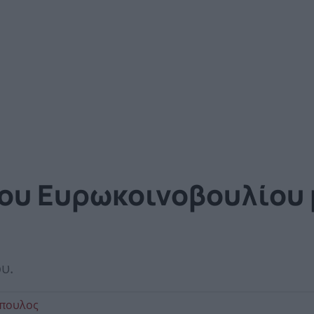
του Ευρωκοινοβουλίου
υ.
όπουλος