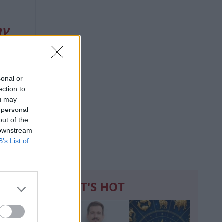
ην
sonal or
ection to
ou may
 personal
out of the
 downstream
B’s List of
WHAT'S HOT
1