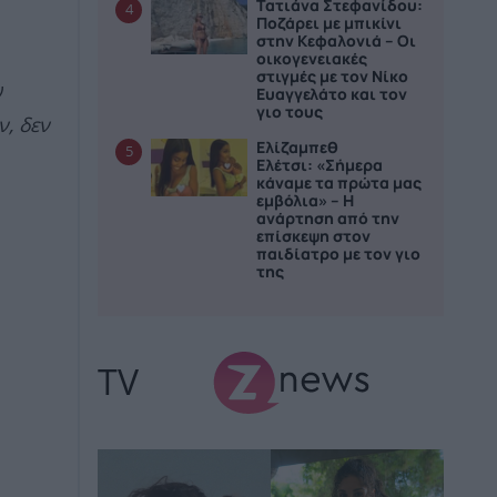
Τατιάνα Στεφανίδου:
4
Ποζάρει με μπικίνι
στην Κεφαλονιά – Οι
οικογενειακές
στιγμές με τον Νίκο
ν
Ευαγγελάτο και τον
γιο τους
, δεν
Ελίζαμπεθ
5
Ελέτσι: «Σήμερα
κάναμε τα πρώτα μας
εμβόλια» – Η
ανάρτηση από την
επίσκεψη στον
παιδίατρο με τον γιο
της
TV