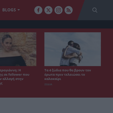
BLOGS
τρογιάννη: Η
Τα 4 ζώδια που θα βρουν τον
ς σε follower που
έρωτα πριν τελειώσει το
ν αλλαγή στην
καλοκαίρι
ης
ΖΩΔΙΑ