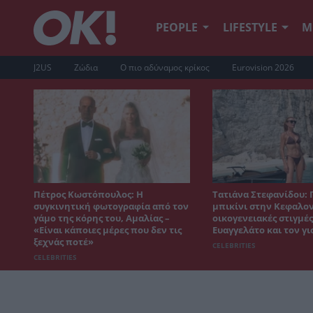
PEOPLE
LIFESTYLE
Μ
J2US
Ζώδια
Ο πιο αδύναμος κρίκος
Eurovision 2026
Πέτρος Κωστόπουλος: Η
Τατιάνα Στεφανίδου: 
συγκινητική φωτογραφία από τον
μπικίνι στην Κεφαλον
γάμο της κόρης του, Αμαλίας –
οικογενειακές στιγμές
«Είναι κάποιες μέρες που δεν τις
Ευαγγελάτο και τον γι
ξεχνάς ποτέ»
CELEBRITIES
CELEBRITIES