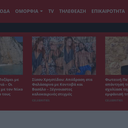
ΟΔΑ
ΟΜΟΡΦΙΑ
TV
ΤΗΛΕΘΕΑΣΗ
ΕΠΙΚΑΙΡΟΤΗΤΑ
Ποζάρει με
Σίσσυ Χρηστίδου: Απόδραση στα
Φωτεινή Πε
ιά – Οι
Φαλάσαρνα με Κοντοβά και
απάντησή τη
 με τον Νίκο
Βασάλο – Ξέγνοιαστες
σχολίασε τη
ο τους
καλοκαιρινές στιγμές
εμφάνισή τ
CELEBRITIES
CELEBRITIES