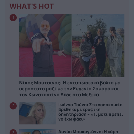
WHAT'S HOT
1
Νίκος Μουτσινάς: Η εντυπωσιακή βόλτα με
αερόστατο μαζί με την Ευγενία Σαμαρά και
τον Κωνσταντίνο Δέδε στο Μεξικό
Ιωάννα Τούνη: Στο νοσοκομείο
2
βρέθηκε με τροφική
δηλητηρίαση – «Τι μάτι πρέπει
να έχω φάει»
Δανάη Μπακογιάννη: Η κόρη
3