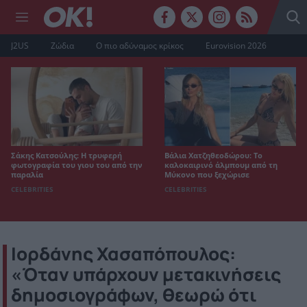
J2US
Ζώδια
Ο πιο αδύναμος κρίκος
Eurovision 2026
Σάκης Κατσούλης: Η τρυφερή
Βάλια Χατζηθεοδώρου: Το
φωτογραφία του γιου του από την
καλοκαιρινό άλμπουμ από τη
παραλία
Μύκονο που ξεχώρισε
CELEBRITIES
CELEBRITIES
Ιορδάνης Χασαπόπουλος:
«Όταν υπάρχουν μετακινήσεις
δημοσιογράφων, θεωρώ ότι