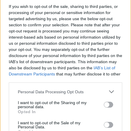
If you wish to opt-out of the sale, sharing to third parties, or
processing of your personal or sensitive information for
targeted advertising by us, please use the below opt-out
section to confirm your selection. Please note that after your
opt-out request is processed you may continue seeing
interest-based ads based on personal information utilized by
us or personal information disclosed to third parties prior to
your opt-out. You may separately opt-out of the further
disclosure of your personal information by third parties on the
IAB’s list of downstream participants. This information may
Αλέξης Γεωργούλης: Η καλοκαιρινή
also be disclosed by us to third parties on the
IAB’s List of
φωτογραφία δίπλα στο κύμα και το γεμάτο
Downstream Participants
that may further disclose it to other
νόημα μήνυμα – «Αυτές οι μικρές
third parties.
αποδράσεις γεμίζουν μια ζωή»
Personal Data Processing Opt Outs
CELEBRITIES
I want to opt-out of the Sharing of my
personal data.
Opted In
I want to opt-out of the Sale of my
Personal Data.