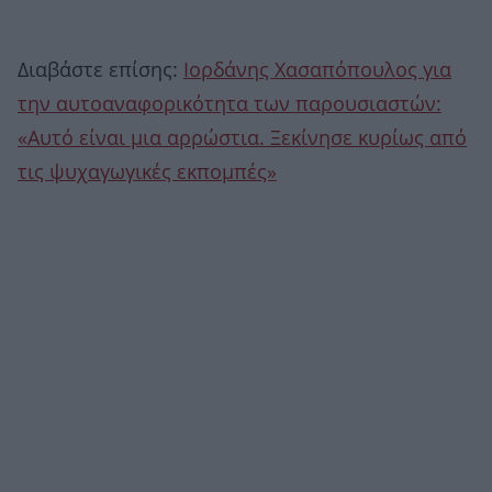
Διαβάστε επίσης:
Ιορδάνης Χασαπόπουλος για
την αυτοαναφορικότητα των παρουσιαστών:
«Αυτό είναι μια αρρώστια. Ξεκίνησε κυρίως από
τις ψυχαγωγικές εκπομπές»