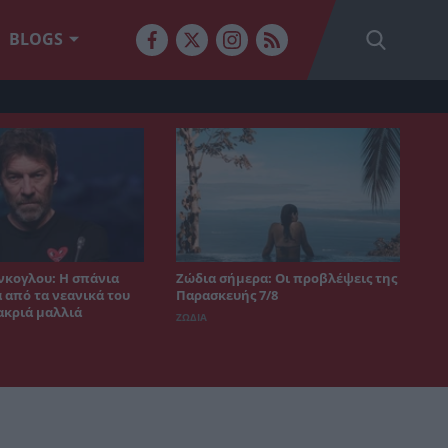
BLOGS
νκογλου: Η σπάνια
Ζώδια σήμερα: Οι προβλέψεις της
από τα νεανικά του
Παρασκευής 7/8
ακριά μαλλιά
ΖΩΔΙΑ