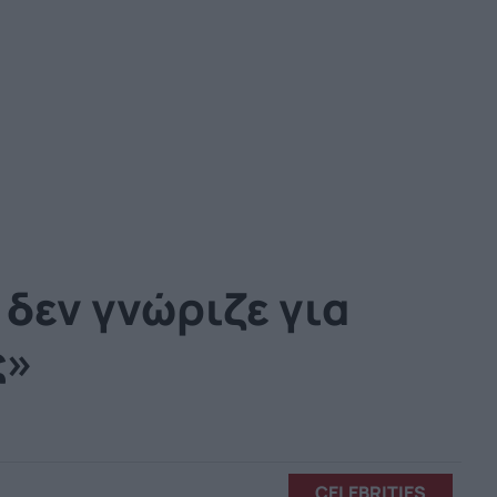
δεν γνώριζε για
ς»
CELEBRITIES