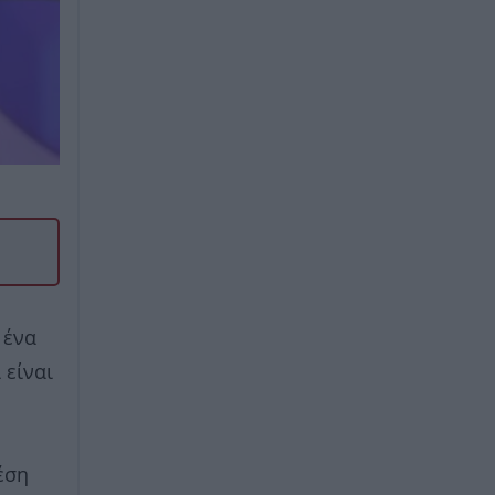
 ένα
 είναι
έση