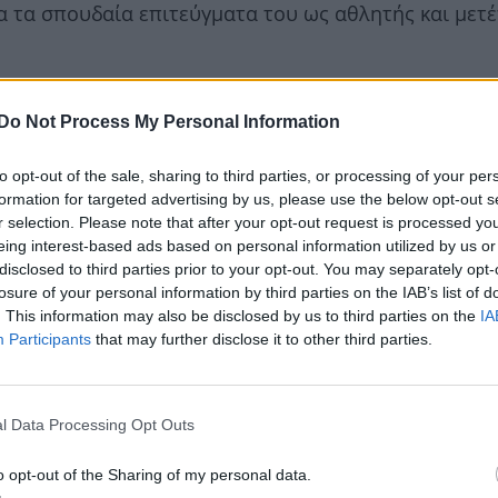
α τα σπουδαία επιτεύγματα του ως αθλητής και μετέ
νώριζε για επτά μήνες ότι είμαι χρυσός Ολυμπιονίκ
Do Not Process My Personal Information
αλία. Τότε ήταν και η περίοδος που ήμουν πολύ κον
τα πλαίσια τα αθλητικά σε μια εφημερίδα. Δεν ήταν
to opt-out of the sale, sharing to third parties, or processing of your per
formation for targeted advertising by us, please use the below opt-out s
με ρώτησε με τι ασχολούμαι “υψηλός πρωταθλητισμός,
r selection. Please note that after your opt-out request is processed y
 αγαπώ πολύ το θέατρο”».
eing interest-based ads based on personal information utilized by us or
disclosed to third parties prior to your opt-out. You may separately opt-
losure of your personal information by third parties on the IAB’s list of
. This information may also be disclosed by us to third parties on the
IA
Participants
that may further disclose it to other third parties.
l Data Processing Opt Outs
o opt-out of the Sharing of my personal data.