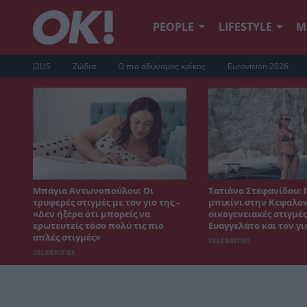
PEOPLE
LIFESTYLE
Μ
J2US
Ζώδια
Ο πιο αδύναμος κρίκος
Eurovision 2026
Μπάγια Αντωνοπούλου: Οι
Τατιάνα Στεφανίδου: 
τρυφερές στιγμές με τον γιο της –
μπικίνι στην Κεφαλον
«Δεν ήξερα ότι μπορείς να
οικογενειακές στιγμές
ερωτευτείς τόσο πολύ τις πιο
Ευαγγελάτο και τον γι
απλές στιγμές»
CELEBRITIES
CELEBRITIES