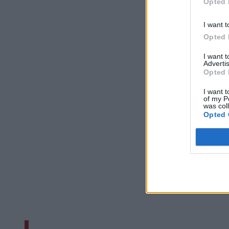
Opted 
I want t
Opted 
I want 
Advertis
Opted 
I want t
of my P
was col
Opted 