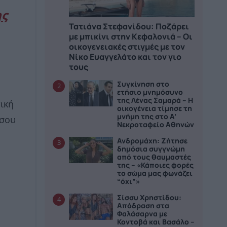
ης
Τατιάνα Στεφανίδου: Ποζάρει
με μπικίνι στην Κεφαλονιά – Οι
οικογενειακές στιγμές με τον
Νίκο Ευαγγελάτο και τον γιο
τους
Συγκίνηση στο
2
ετήσιο μνημόσυνο
της Λένας Σαμαρά – Η
ική
οικογένεια τίμησε τη
μνήμη της στο Α’
 σου
Νεκροταφείο Αθηνών
Ανδρομάχη: Ζήτησε
3
δημόσια συγγνώμη
από τους θαυμαστές
της – «Κάποιες φορές
το σώμα μας φωνάζει
“όχι”»
Σίσσυ Χρηστίδου:
4
Απόδραση στα
Φαλάσαρνα με
Κοντοβά και Βασάλο –