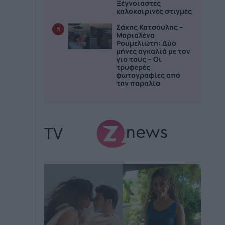
Ξέγνοιαστες
καλοκαιρινές στιγμές
Σάκης Κατσούλης –
5
Μαριαλένα
Ρουμελιώτη: Δύο
μήνες αγκαλιά με τον
γιο τους – Οι
τρυφερές
φωτογραφίες από
την παραλία
TV