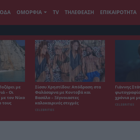
ΟΔΑ
ΟΜΟΡΦΙΑ
TV
ΤΗΛΕΘΕΑΣΗ
ΕΠΙΚΑΙΡΟΤΗΤΑ
Ποζάρει με
Σίσσυ Χρηστίδου: Απόδραση στα
Γιάννης Στά
ιά – Οι
Φαλάσαρνα με Κοντοβά και
φωτογραφία 
 με τον Νίκο
Βασάλο – Ξέγνοιαστες
χρόνια με μ
ο τους
καλοκαιρινές στιγμές
CELEBRITIES
CELEBRITIES