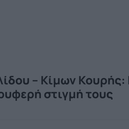
ίδου – Κίμων Κουρής: 
ρυφερή στιγμή τους