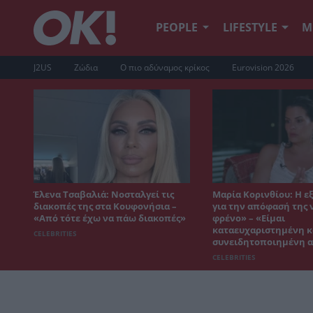
PEOPLE
LIFESTYLE
Μ
J2US
Ζώδια
Ο πιο αδύναμος κρίκος
Eurovision 2026
Έλενα Τσαβαλιά: Νοσταλγεί τις
Μαρία Κορινθίου: Η 
διακοπές της στα Κουφονήσια –
για την απόφασή της 
«Από τότε έχω να πάω διακοπές»
φρένο» – «Είμαι
καταευχαριστημένη κ
CELEBRITIES
συνειδητοποιημένη 
CELEBRITIES