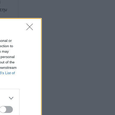
α
 την
sonal or
ection to
ou may
 personal
out of the
 downstream
B’s List of