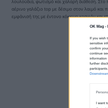
λουλούδια, φωτισμό και χαλαρή διάθεση. Στο
αέρινο γαλάζιο top με δέσιμο στον λαιμό κα
εμφάνισή της με έντονο κόκκινο κραγιόν και s
OK Mag -
If you wish 
sensitive in
confirm you
continue se
information 
further disc
participants
Downstream 
Persona
I want t