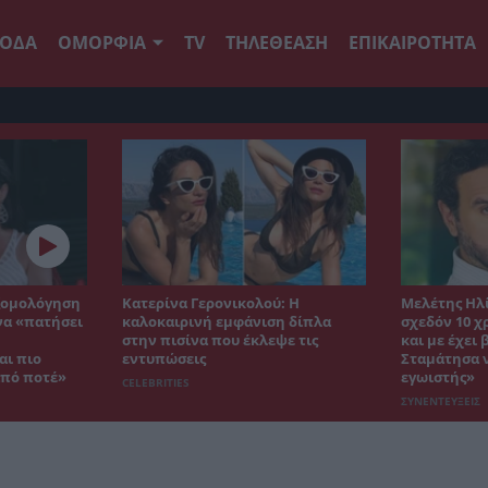
ΟΔΑ
ΟΜΟΡΦΙΑ
TV
ΤΗΛΕΘΕΑΣΗ
ΕΠΙΚΑΙΡΟΤΗΤΑ
εξομολόγηση
Κατερίνα Γερονικολού: Η
Μελέτης Ηλί
να «πατήσει
καλοκαιρινή εμφάνιση δίπλα
σχεδόν 10 
στην πισίνα που έκλεψε τις
και με έχει
αι πιο
εντυπώσεις
Σταμάτησα ν
από ποτέ»
εγωιστής»
CELEBRITIES
ΣΥΝΕΝΤΕΥΞΕΙΣ