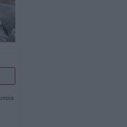
 οποία
ε