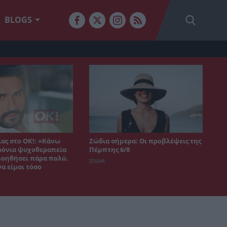
BLOGS
ας στο ΟΚ!: «Κάνω
Ζώδια σήμερα: Οι προβλέψεις της
χρόνια ψυχοθεραπεία
Πέμπτης 6/8
 βοηθήσει πάρα πολύ.
ΖΩΔΙΑ
α είμαι τόσο