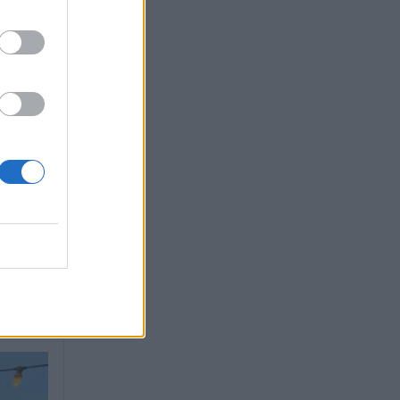
ουρή.
ιό να