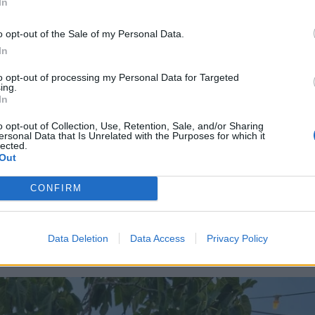
In
o opt-out of the Sale of my Personal Data.
In
to opt-out of processing my Personal Data for Targeted
ing.
In
o opt-out of Collection, Use, Retention, Sale, and/or Sharing
ersonal Data that Is Unrelated with the Purposes for which it
lected.
Out
CONFIRM
ώρισε και το τρυφερό στιγμιότυπο με τον Κίμωνα Κ
έζι, περιτριγυρισμένο από λουλούδια, με τον ηθοπο
Data Deletion
Data Access
Privacy Policy
 τρυφερά το πρόσωπο.