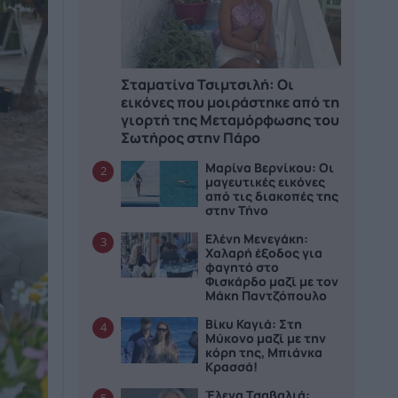
Σταματίνα Τσιμτσιλή: Οι
εικόνες που μοιράστηκε από τη
γιορτή της Μεταμόρφωσης του
Σωτήρος στην Πάρο
Μαρίνα Βερνίκου: Οι
2
μαγευτικές εικόνες
από τις διακοπές της
στην Τήνο
Ελένη Μενεγάκη:
3
Χαλαρή έξοδος για
φαγητό στο
Φισκάρδο μαζί με τον
Μάκη Παντζόπουλο
Βίκυ Καγιά: Στη
4
Μύκονο μαζί με την
κόρη της, Μπιάνκα
Κρασσά!
Έλενα Τσαβαλιά: