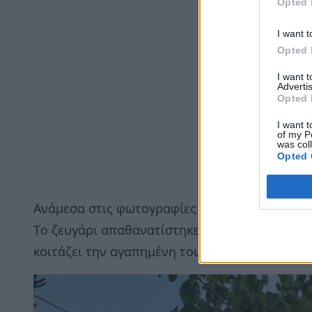
Opted 
I want t
Opted 
I want 
Advertis
Opted 
I want t
of my P
was col
Opted 
Ανάμεσα στις φωτογραφίες που ανάρτησε, ξεχ
Το ζευγάρι απαθανατίστηκε καθισμένο σε τραπ
κοιτάζει την αγαπημένη του και να της κρατά