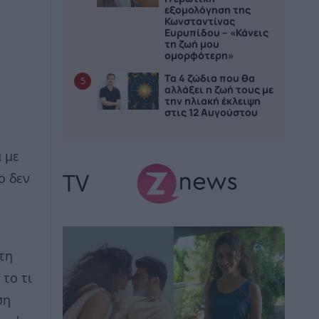
εξομολόγηση της
Κωνσταντίνας
Ευρυπίδου – «Κάνεις
τη ζωή μου
ομορφότερη»
Τα 4 ζώδια που θα
5
αλλάξει η ζωή τους με
την ηλιακή έκλειψη
στις 12 Αυγούστου
 με
TV
ο δεν
τη
το τι
ση