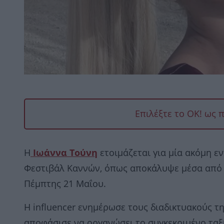
Επιλέξτε το OK! ως 
Η
Ιωάννα Τούνη
ετοιμάζεται για μία ακόμη ε
Φεστιβάλ Καννών, όπως αποκάλυψε μέσα από β
Πέμπτης 21 Μαΐου.
Η influencer ενημέρωσε τους διαδικτυακούς τη
αποφάσισε να οργανώσει το συγκεκριμένο ταξί