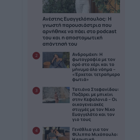
Ανέστης Ευαγγελόπουλος: Η
γνωστή παρουσιάστρια που
αρνήθηκε να πάει στο podcast
του και η αποστομωτική
απάντησή του
Ανδρομάχη: Η
2
φωτογραφία με τον
ορό στο χέρι και το
μήνυμα όλο νόημα –
«Έρχεται τετραήμερο
φωτιά»
Τατιάνα Στεφανίδου:
3
Ποζάρει με μπικίνι
στην Κεφαλονιά – Οι
οικογενειακές
στιγμές με τον Νίκο
Ευαγγελάτο και τον
γιο τους
Γενέθλια για τον
4
Φίλιππο Μιχόπουλο:
Η ερωτική