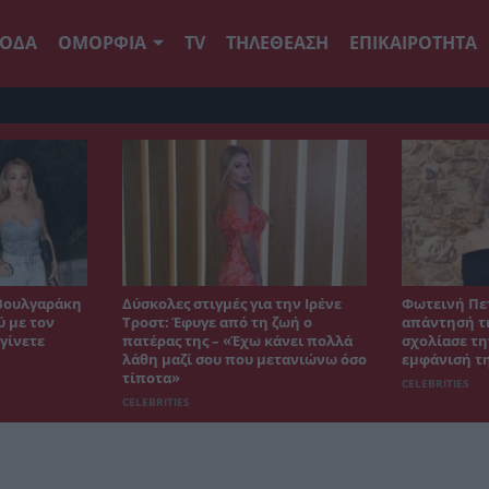
ΟΔΑ
ΟΜΟΡΦΙΑ
TV
ΤΗΛΕΘΕΑΣΗ
ΕΠΙΚΑΙΡΟΤΗΤΑ
Βουλγαράκη
Δύσκολες στιγμές για την Ιρένε
Φωτεινή Πε
ύ με τον
Τροστ: Έφυγε από τη ζωή ο
απάντησή τη
γίνετε
πατέρας της – «Έχω κάνει πολλά
σχολίασε τη
λάθη μαζί σου που μετανιώνω όσο
εμφάνισή τ
τίποτα»
CELEBRITIES
CELEBRITIES