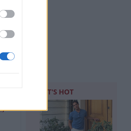
WHAT'S HOT
1
ης