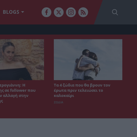
BLOGS
τρογιάννη: Η
Τα 4 ζώδια που θα βρουν τον
ς σε follower που
έρωτα πριν τελειώσει το
ν αλλαγή στην
καλοκαίρι
ης
ΖΩΔΙΑ