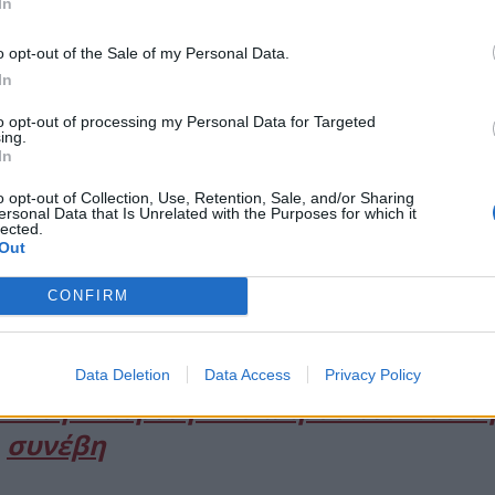
In
o opt-out of the Sale of my Personal Data.
In
to opt-out of processing my Personal Data for Targeted
ing.
In
o opt-out of Collection, Use, Retention, Sale, and/or Sharing
ersonal Data that Is Unrelated with the Purposes for which it
lected.
Out
ις Κάννες θα έχει πολύ σύντομη διάρκεια, καθώς θα
ειστικά για την εμφάνισή της στο κόκκινο χαλί του
CONFIRM
Data Deletion
Data Access
Privacy Policy
» στη Μαδρίτη – To απρόοπτο που τ
συνέβη