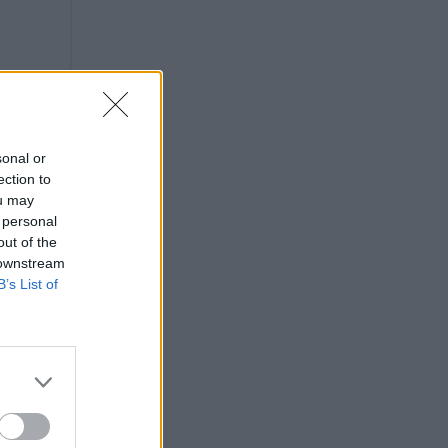
sonal or
ection to
ou may
 personal
out of the
 downstream
B’s List of