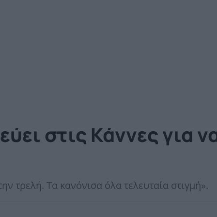
εύει στις Κάννες για ν
την τρελή. Τα κανόνισα όλα τελευταία στιγμή».