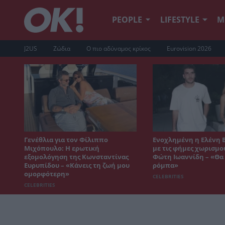
PEOPLE
LIFESTYLE
Μ
J2US
Ζώδια
Ο πιο αδύναμος κρίκος
Eurovision 2026
Γενέθλια για τον Φίλιππο
Ενοχλημένη η Ελένη 
Μιχόπουλο: Η ερωτική
με τις φήμες χωρισμο
εξομολόγηση της Κωνσταντίνας
Φώτη Ιωαννίδη – «Θα 
Ευρυπίδου – «Κάνεις τη ζωή μου
ρόμπα»
ομορφότερη»
CELEBRITIES
CELEBRITIES