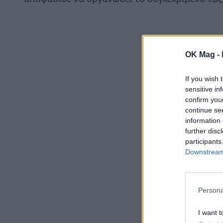
OK Mag -
If you wish 
sensitive in
confirm you
continue se
information 
further disc
participants
Downstream 
Persona
I want t