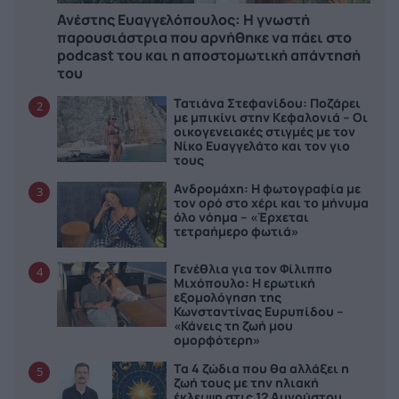
Ανέστης Ευαγγελόπουλος: Η γνωστή
παρουσιάστρια που αρνήθηκε να πάει στο
podcast του και η αποστομωτική απάντησή
του
Τατιάνα Στεφανίδου: Ποζάρει
2
με μπικίνι στην Κεφαλονιά – Οι
οικογενειακές στιγμές με τον
Νίκο Ευαγγελάτο και τον γιο
τους
Ανδρομάχη: Η φωτογραφία με
3
τον ορό στο χέρι και το μήνυμα
όλο νόημα – «Έρχεται
τετραήμερο φωτιά»
Γενέθλια για τον Φίλιππο
4
Μιχόπουλο: Η ερωτική
εξομολόγηση της
Κωνσταντίνας Ευρυπίδου –
«Κάνεις τη ζωή μου
ομορφότερη»
Τα 4 ζώδια που θα αλλάξει η
5
ζωή τους με την ηλιακή
έκλειψη στις 12 Αυγούστου