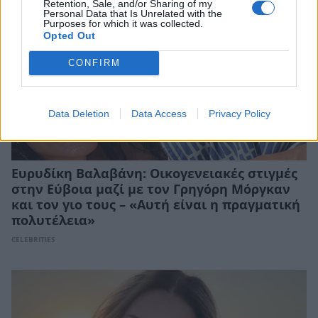
Retention, Sale, and/or Sharing of my
Personal Data that Is Unrelated with the
Purposes for which it was collected.
Opted Out
CONFIRM
Data Deletion
Data Access
Privacy Policy
Ευρυδίκη Βαλαβάνη: Οικογενειακές στιγμές
στην Εύβοια μαζί με τον Γρηγόρη Μόργκαν
και τον γιο τους – «Αυτή είναι η πραγματική
πολυτέλεια»
CELEBRITIES