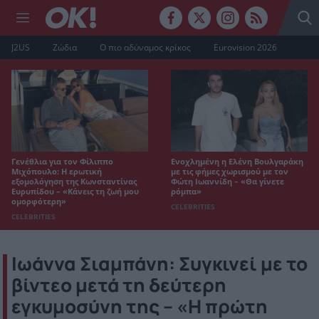
J2US
Ζώδια
Ο πιο αδύναμος κρίκος
Eurovision 2026
Γενέθλια για τον Φίλιππο
Ενοχλημένη η Ελένη Βουλγαράκη
Μιχόπουλο: Η ερωτική
με τις φήμες χωρισμού με τον
εξομολόγηση της Κωνσταντίνας
Φώτη Ιωαννίδη – «Θα γίνετε
Ευρυπίδου – «Κάνεις τη ζωή μου
ρόμπα»
ομορφότερη»
CELEBRITIES
CELEBRITIES
Ιωάννα Σιαμπάνη: Συγκινεί με το
βίντεο μετά τη δεύτερη
εγκυμοσύνη της – «H πρώτη