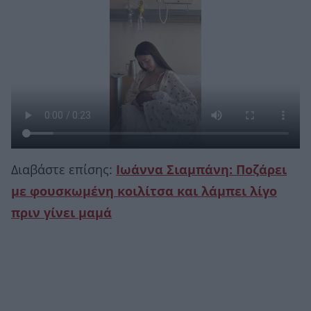
Διαβάστε επίσης:
Ιωάννα Σιαμπάνη: Ποζάρει
με φουσκωμένη κοιλίτσα και λάμπει λίγο
πριν γίνει μαμά