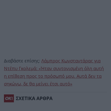
Διαβάστε επίσης:
Λάμπρος Κωνσταντάρας για
Ντέπυ Γκολεμά: «Ήταν συντονισμένη όλη αυτή
η επίθεση προς το πρόσωπό μου. Αυτά δεν τα
σηκώνω, δε θα μείνει έτσι αυτό»
ΣΧΕΤΙΚΑ ΑΡΘΡΑ