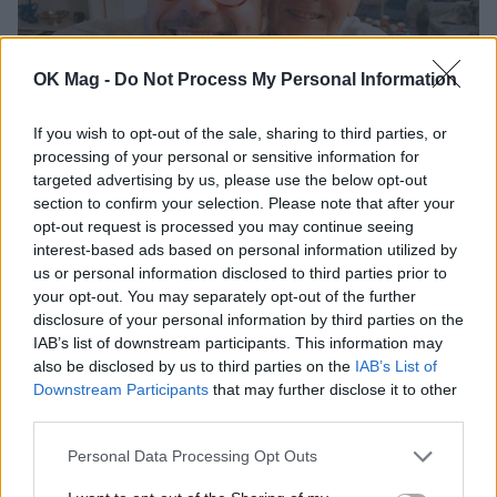
OK Mag -
Do Not Process My Personal Information
If you wish to opt-out of the sale, sharing to third parties, or
processing of your personal or sensitive information for
Λάμπρος Κωνσταντάρας: Τα πρώτα γενέθλια
targeted advertising by us, please use the below opt-out
χωρίς τον πατέρα του και η συγκινητική
section to confirm your selection. Please note that after your
ανάρτηση – «Μου χρωστάς μια επίσκεψη. Εις
opt-out request is processed you may continue seeing
το επανιδείν»
interest-based ads based on personal information utilized by
CELEBRITIES
us or personal information disclosed to third parties prior to
your opt-out. You may separately opt-out of the further
disclosure of your personal information by third parties on the
IAB’s list of downstream participants. This information may
also be disclosed by us to third parties on the
IAB’s List of
Downstream Participants
that may further disclose it to other
third parties.
Personal Data Processing Opt Outs