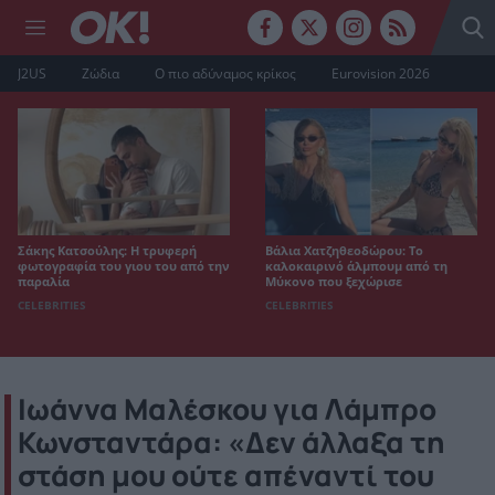
J2US
Ζώδια
Ο πιο αδύναμος κρίκος
Eurovision 2026
Σάκης Κατσούλης: Η τρυφερή
Βάλια Χατζηθεοδώρου: Το
φωτογραφία του γιου του από την
καλοκαιρινό άλμπουμ από τη
παραλία
Μύκονο που ξεχώρισε
CELEBRITIES
CELEBRITIES
Ιωάννα Μαλέσκου για Λάμπρο
Κωνσταντάρα: «Δεν άλλαξα τη
στάση μου ούτε απέναντί του