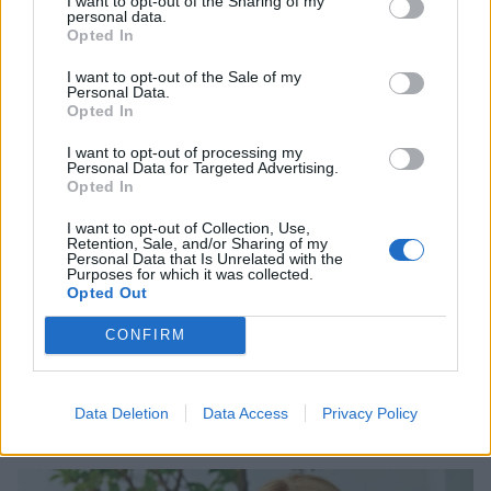
I want to opt-out of the Sharing of my
personal data.
Opted In
I want to opt-out of the Sale of my
Personal Data.
Opted In
Ιωάννα Μαλέσκου: Ποζάρει με εντυπωσιακό
μωβ μαγιό στις καλοκαιρινές της διακοπές
I want to opt-out of processing my
Personal Data for Targeted Advertising.
CELEBRITIES
Opted In
I want to opt-out of Collection, Use,
Retention, Sale, and/or Sharing of my
ΔΕΙΤΕ ΑΚΟΜΑ
Personal Data that Is Unrelated with the
Purposes for which it was collected.
Opted Out
ΙΩΑΝΝΑ ΜΑΛΕΣΚΟΥ
ΛΑΜΠΡΟΣ ΚΩΝΣΤΑΝΤΑΡΑΣ
CONFIRM
Data Deletion
Data Access
Privacy Policy
ΠΕΡΙΣΣΟΤΕΡΑ ΣΤΟ