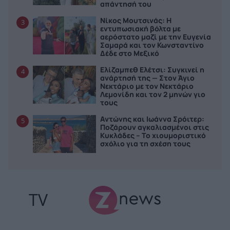
απάντησή του
Νίκος Μουτσινάς: Η
3
εντυπωσιακή βόλτα με
αερόστατο μαζί με την Ευγενία
Σαμαρά και τον Κωνσταντίνο
Δέδε στο Μεξικό
Ελίζαμπεθ Ελέτσι: Συγκινεί η
4
ανάρτησή της — Στον Άγιο
Νεκτάριο με τον Νεκτάριο
Λεμονίδη και τον 2 μηνών γιο
τους
Αντώνης και Ιωάννα Σρόιτερ:
5
Ποζάρουν αγκαλιασμένοι στις
Κυκλάδες – Το χιουμοριστικό
σχόλιο για τη σχέση τους
TV