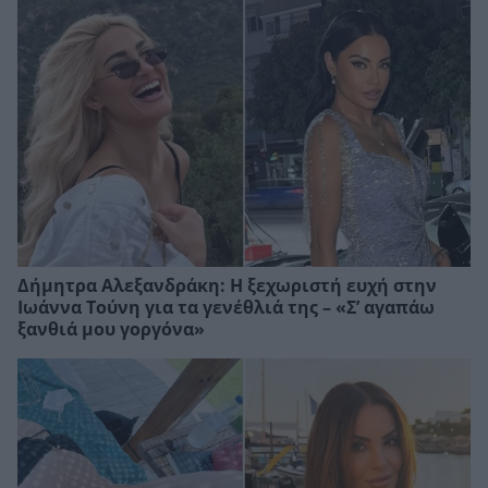
Δήμητρα Αλεξανδράκη: Η ξεχωριστή ευχή στην
Ιωάννα Τούνη για τα γενέθλιά της – «Σ’ αγαπάω
ξανθιά μου γοργόνα»