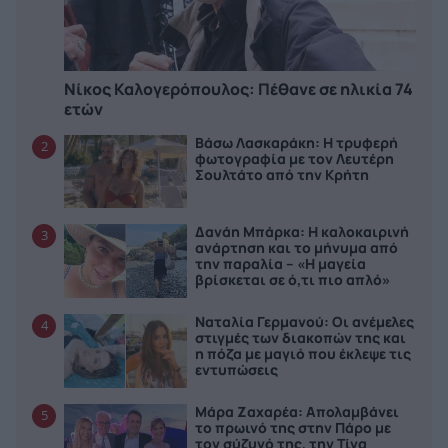
Νίκος Καλογερόπουλος: Πέθανε σε ηλικία 74
ετών
Βάσω Λασκαράκη: Η τρυφερή
2
φωτογραφία με τον Λευτέρη
Σουλτάτο από την Κρήτη
Δανάη Μπάρκα: Η καλοκαιρινή
3
ανάρτηση και το μήνυμα από
την παραλία – «Η μαγεία
βρίσκεται σε ό,τι πιο απλό»
Ναταλία Γερμανού: Οι ανέμελες
4
στιγμές των διακοπών της και
η πόζα με μαγιό που έκλεψε τις
εντυπώσεις
Μάρα Ζαχαρέα: Απολαμβάνει
5
το πρωινό της στην Πάρο με
τον σύζυγό της, την Τίνα