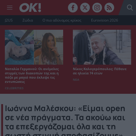
J2US
Ζώδια
Ο πιο αδύναμος κρίκος
Eurovision 2026
Ναταλία Γερμανού: Οι ανέμελες
Νίκος Καλογερόπουλος: Πέθανε
στιγμές των διακοπών της και η
σε ηλικία 74 ετών
πόζα με μαγιό που έκλεψε τις
ΝΕΑ
εντυπώσεις
CELEBRITIES
Ιωάννα Μαλέσκου: «Είμαι open
σε νέα πράγματα. Τα ακούω και
τα επεξεργάζομαι όλα και τη
σωστή στιγμή αποφασίζουμε»