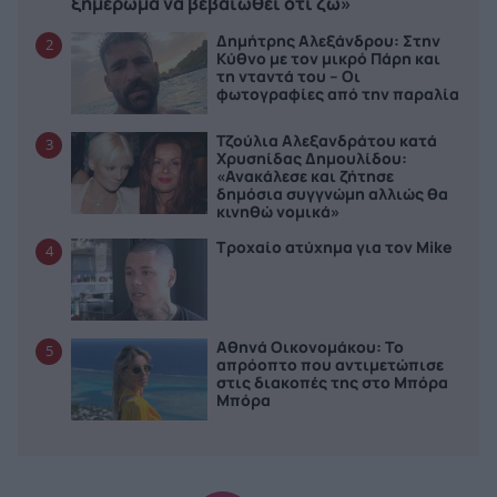
ξημέρωμα να βεβαιωθεί ότι ζω»
Δημήτρης Αλεξάνδρου: Στην
2
Κύθνο με τον μικρό Πάρη και
τη νταντά του – Οι
φωτογραφίες από την παραλία
Τζούλια Αλεξανδράτου κατά
3
Χρυσηίδας Δημουλίδου:
«Ανακάλεσε και ζήτησε
δημόσια συγγνώμη αλλιώς θα
κινηθώ νομικά»
Τροχαίο ατύχημα για τον Mike
4
Αθηνά Οικονομάκου: Το
5
απρόοπτο που αντιμετώπισε
στις διακοπές της στο Μπόρα
Μπόρα