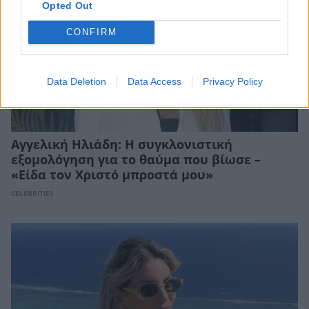
Opted Out
CONFIRM
Data Deletion
Data Access
Privacy Policy
Αγγελική Ηλιάδη: Η συγκλονιστική
εξομολόγηση για το θαύμα που βίωσε –
«Είδα τον Χριστό μπροστά μου»
CELEBRITIES