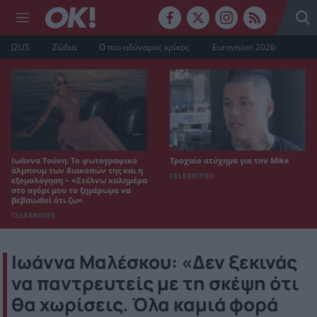
J2US
Ζώδια
Ο πιο αδύναμος κρίκος
Eurovision 2026
Ιωάννα Τούνη: Το φωτογραφικό
Τροχαίο ατύχημα για τον Mike
άλμπουμ των διακοπών της και η
CELEBRITIES
εξομολόγηση – «Στέλνω καλημέρα
στο αγόρι μου το ξημέρωμα να
βεβαιωθεί ότι ζω»
CELEBRITIES
Ιωάννα Μαλέσκου: «Δεν ξεκινάς
να παντρευτείς με τη σκέψη ότι
θα χωρίσεις. Όλα καμιά φορά