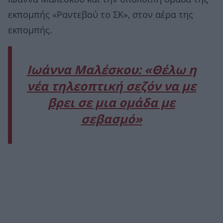
εκπομπής «Ραντεβού το ΣΚ», στον αέρα της
εκπομπής.
Ιωάννα Μαλέσκου: «Θέλω η
νέα τηλεοπτική σεζόν να με
βρει σε μια ομάδα με
σεβασμό»