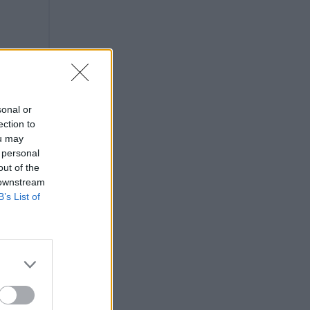
sonal or
ection to
ou may
 personal
out of the
 downstream
B’s List of