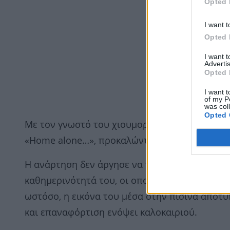
Opted 
I want t
Opted 
I want 
Advertis
Opted 
I want t
of my P
was col
Opted 
Με τον γνωστό του χιουμοριστικό τρόπο, ο Η
«Home alone…», προκαλώντας όπως πάντα σχόλ
Η ανάρτηση δεν άργησε να τραβήξει την προσο
καθημερινότητά του, οι οποίες γίνονται αμέσ
ωστόσο, η εικόνα του μέσα στην πισίνα αποτ
και επαναφόρτιση ενόψει καλοκαιριού.