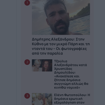
1
Δημήτρης Αλεξάνδρου: Στην
Κύθνο με τον μικρό Πάρη και τη
νταντά του – Οι φωτογραφίες
από την παραλία
Τζούλια
2
Αλεξανδράτου κατά
Χρυσηίδας
Δημουλίδου:
«Ανακάλεσε και
ζήτησε δημόσια
συγγνώμη αλλιώς θα
κινηθώ νομικά»
Ελένη Φωτοπούλου: Η
3
δημόσια ερωτική
εξομολόγηση στον