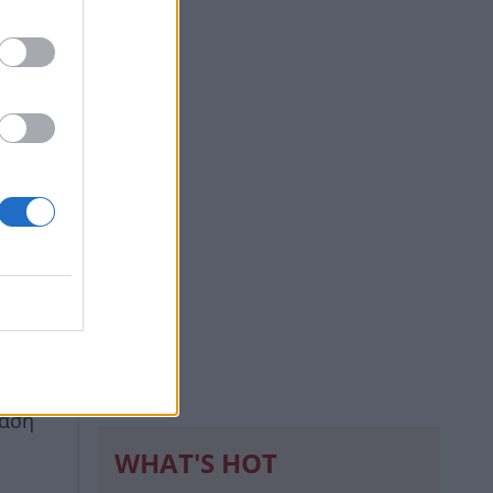
:
λους.
ν
ραση
WHAT'S HOT