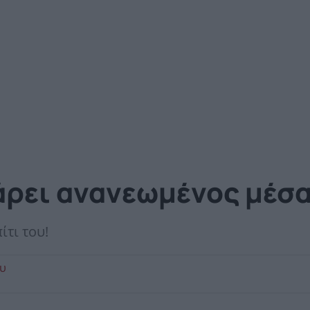
άρει ανανεωμένος μέσα
τι του!
ου