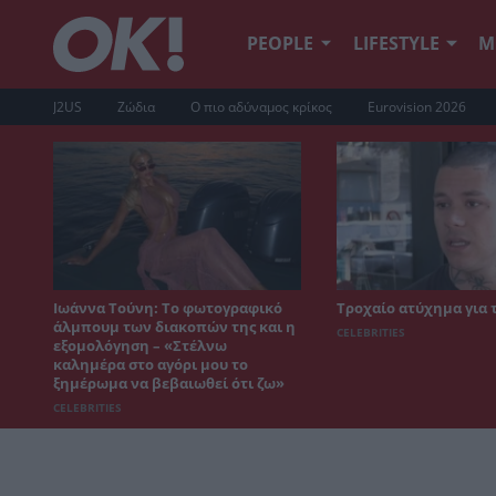
PEOPLE
LIFESTYLE
Μ
J2US
Ζώδια
Ο πιο αδύναμος κρίκος
Eurovision 2026
Ιωάννα Τούνη: Το φωτογραφικό
Τροχαίο ατύχημα για 
άλμπουμ των διακοπών της και η
CELEBRITIES
εξομολόγηση – «Στέλνω
καλημέρα στο αγόρι μου το
ξημέρωμα να βεβαιωθεί ότι ζω»
CELEBRITIES