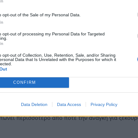
In
o opt-out of the Sale of my Personal Data.
In
to opt-out of processing my Personal Data for Targeted
ing.
In
o opt-out of Collection, Use, Retention, Sale, and/or Sharing
ersonal Data that Is Unrelated with the Purposes for which it
lected.
Out
λίας Ψινάκης συνόδευσε τη φωτογραφία με τη φράση
CONFIRM
ια και αντιδράσεις από τους διαδικτυακούς του φί
χή, καθώς ο ίδιος συχνά μοιράζεται στιγμές από τη
Data Deletion
Data Access
Privacy Policy
ως θέμα συζήτησης στα social media. Αυτή τη φορά,
υπώνει περισσότερο από ποτέ την ανάγκη για ξεκού