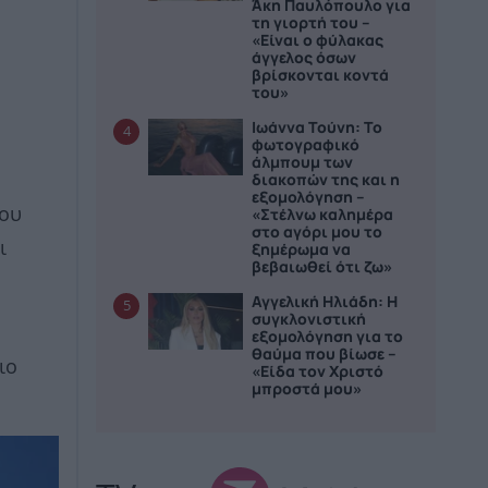
Άκη Παυλόπουλο για
τη γιορτή του –
«Είναι ο φύλακας
άγγελος όσων
βρίσκονται κοντά
του»
Ιωάννα Τούνη: Το
4
φωτογραφικό
άλμπουμ των
διακοπών της και η
εξομολόγηση –
«Στέλνω καλημέρα
του
στο αγόρι μου το
ι
ξημέρωμα να
βεβαιωθεί ότι ζω»
Αγγελική Ηλιάδη: Η
5
συγκλονιστική
εξομολόγηση για το
θαύμα που βίωσε –
ιο
«Είδα τον Χριστό
μπροστά μου»