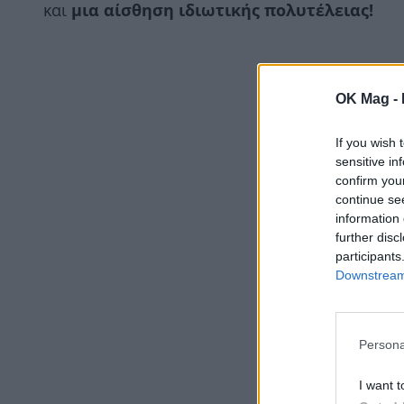
και
μια αίσθηση ιδιωτικής πολυτέλειας!
OK Mag -
If you wish 
sensitive in
confirm you
continue se
information 
further disc
participants
Downstream 
Persona
I want t