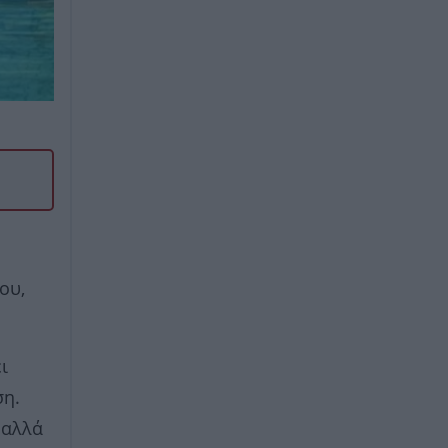
ου,
ι
ση.
 αλλά