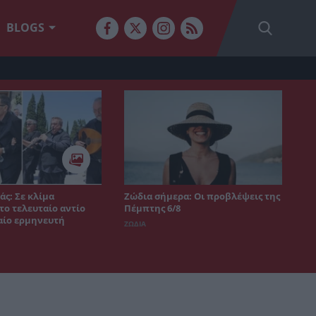
BLOGS
άς: Σε κλίμα
Ζώδια σήμερα: Οι προβλέψεις της
το τελευταίο αντίο
Πέμπτης 6/8
αίο ερμηνευτή
ΖΩΔΙΑ