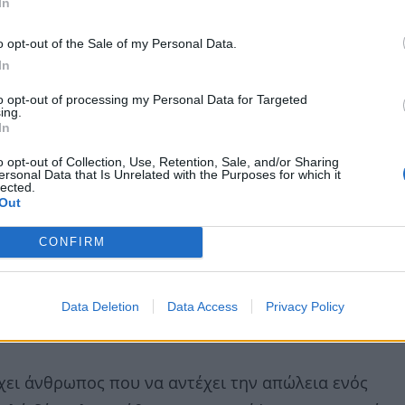
In
o opt-out of the Sale of my Personal Data.
In
to opt-out of processing my Personal Data for Targeted
ing.
In
o opt-out of Collection, Use, Retention, Sale, and/or Sharing
ersonal Data that Is Unrelated with the Purposes for which it
lected.
Out
CONFIRM
Data Deletion
Data Access
Privacy Policy
χει άνθρωπος που να αντέχει την απώλεια ενός