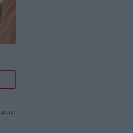
κπομπή