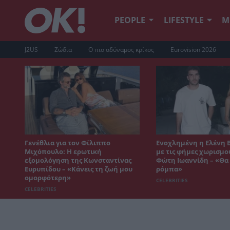
PEOPLE
LIFESTYLE
Μ
J2US
Ζώδια
Ο πιο αδύναμος κρίκος
Eurovision 2026
Γενέθλια για τον Φίλιππο
Ενοχλημένη η Ελένη 
Μιχόπουλο: Η ερωτική
με τις φήμες χωρισμο
εξομολόγηση της Κωνσταντίνας
Φώτη Ιωαννίδη – «Θα 
Ευρυπίδου – «Κάνεις τη ζωή μου
ρόμπα»
ομορφότερη»
CELEBRITIES
CELEBRITIES