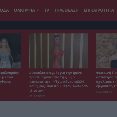
ΟΔΑ
ΟΜΟΡΦΙΑ
TV
ΤΗΛΕΘΕΑΣΗ
ΕΠΙΚΑΙΡΟΤΗΤΑ
Βουλγαράκη
Δύσκολες στιγμές για την Ιρένε
Φωτεινή Πε
ύ με τον
Τροστ: Έφυγε από τη ζωή ο
απάντησή τη
γίνετε
πατέρας της – «Έχω κάνει πολλά
σχολίασε τη
λάθη μαζί σου που μετανιώνω όσο
εμφάνισή τ
τίποτα»
CELEBRITIES
CELEBRITIES