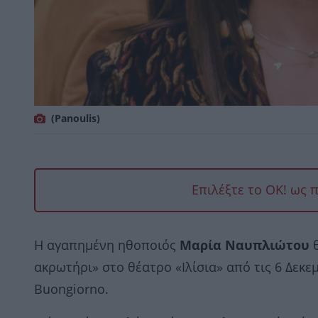
(Panoulis)
Επιλέξτε το OK! ως 
Η αγαπημένη ηθοποιός
Μαρία Ναυπλιώτου
θ
ακρωτήρι» στο θέατρο «Ιλίσια» από τις 6 Δε
Buongiorno.