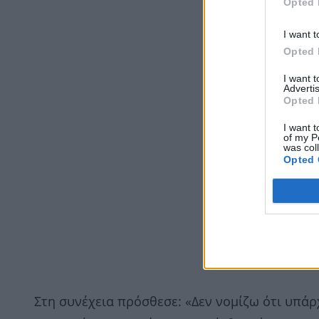
Opted 
I want t
Opted 
I want 
Advertis
Opted 
I want t
of my P
was col
Opted 
Στη συνέχεια πρόσθεσε: «Δεν νομίζω ότι υπάρ