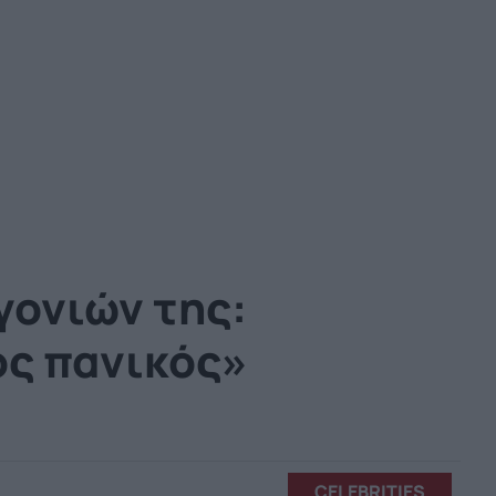
γονιών της:
ος πανικός»
CELEBRITIES