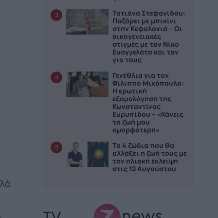
Τατιάνα Στεφανίδου:
3
Ποζάρει με μπικίνι
στην Κεφαλονιά – Οι
οικογενειακές
στιγμές με τον Νίκο
Ευαγγελάτο και τον
γιο τους
Γενέθλια για τον
4
Φίλιππο Μιχόπουλο:
Η ερωτική
εξομολόγηση της
Κωνσταντίνας
Ευρυπίδου – «Κάνεις
τη ζωή μου
ομορφότερη»
Τα 4 ζώδια που θα
5
αλλάξει η ζωή τους με
την ηλιακή έκλειψη
στις 12 Αυγούστου
λλά
TV