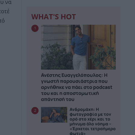
ου να
ποτέ
WHAT'S HOT
πό
1
Ανέστης Ευαγγελόπουλος: Η
γνωστή παρουσιάστρια που
αρνήθηκε να πάει στο podcast
του και η αποστομωτική
απάντησή του
Ανδρομάχη: Η
2
φωτογραφία με τον
ορό στο χέρι και το
μήνυμα όλο νόημα –
«Έρχεται τετραήμερο
φωτιά»