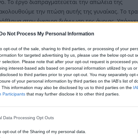
ο. Το έργο διαπραγματεύεται την απώλεια της
ακολουθούμε την πτώση αυτής της γυναίκας. Το τρα
πρόβλημα στην έγκαιρη διάγνωση της άνοιας. Υπάρχει
ιθετική μορφή που παρουσιάζεται σε νέους ανθρώπο
Do Not Process My Personal Information
πηλιόπουλος. Το έργο μας το πρότεινε ο παραγωγό
to opt-out of the sale, sharing to third parties, or processing of your per
 ανέφερε μιλώντας στη Φαίη Σκορδά και στον Δημήτρ
formation for targeted advertising by us, please use the below opt-out s
r selection. Please note that after your opt-out request is processed y
eing interest-based ads based on personal information utilized by us or
disclosed to third parties prior to your opt-out. You may separately opt-
losure of your personal information by third parties on the IAB’s list of
. This information may also be disclosed by us to third parties on the
IA
Participants
that may further disclose it to other third parties.
l Data Processing Opt Outs
o opt-out of the Sharing of my personal data.