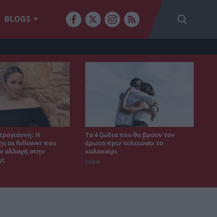
BLOGS
τρογιάννη: Η
Τα 4 ζώδια που θα βρουν τον
ς σε follower που
έρωτα πριν τελειώσει το
ν αλλαγή στην
καλοκαίρι
ης
ΖΩΔΙΑ