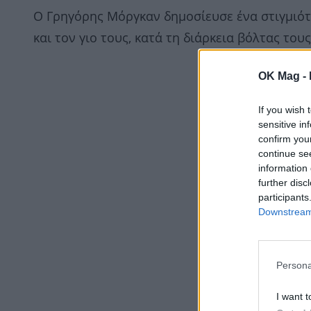
Ο Γρηγόρης Μόργκαν δημοσίευσε ένα στιγμιότυ
και τον γιο τους, κατά τη διάρκεια βόλτας τους
OK Mag -
If you wish 
sensitive in
confirm you
continue se
information 
further disc
participants
Downstream 
Persona
I want t