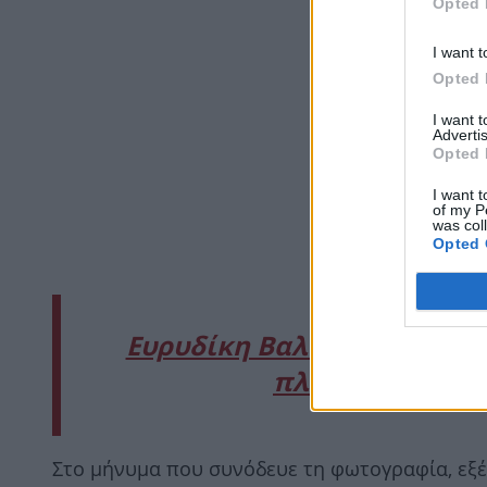
Opted 
I want t
Opted 
I want 
Advertis
Opted 
I want t
of my P
was col
Opted 
Ευρυδίκη Βαλαβάνη: Μας τ
πλευρά της Κέρκ
Στο μήνυμα που συνόδευε τη φωτογραφία, εξέ