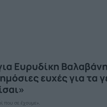
ια Ευρυδίκη Βαλαβάνη
δημόσιες ευχές για τα 
ίσαι»
οί που σε έχουμε».