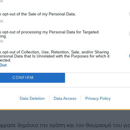
In
o opt-out of the Sale of my Personal Data.
In
to opt-out of processing my Personal Data for Targeted
ing.
In
o opt-out of Collection, Use, Retention, Sale, and/or Sharing
ersonal Data that Is Unrelated with the Purposes for which it
lected.
Out
CONFIRM
αξίδεψε στην πιο κινηματογραφική
Data Deletion
Data Access
Privacy Policy
υρας, με cozy αισθητική
φρασε δημόσια την αγάπη και τον θαυμασμό του για