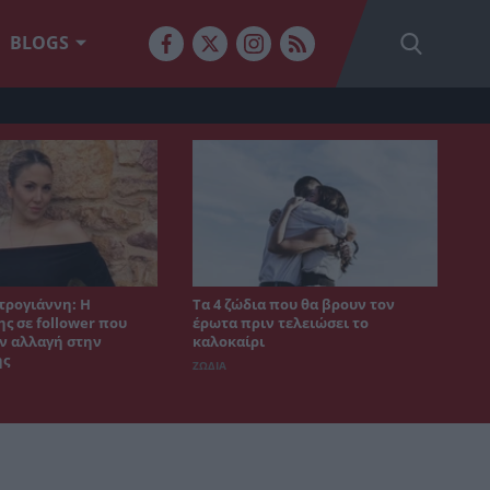
BLOGS
τρογιάννη: Η
Τα 4 ζώδια που θα βρουν τον
ς σε follower που
έρωτα πριν τελειώσει το
ν αλλαγή στην
καλοκαίρι
ης
ΖΩΔΙΑ