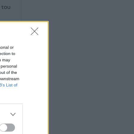
 του
sonal or
ection to
ou may
 personal
out of the
 downstream
B’s List of