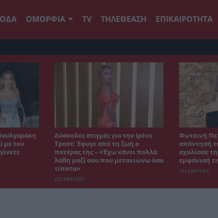
ΟΔΑ
ΟΜΟΡΦΙΑ
TV
ΤΗΛΕΘΕΑΣΗ
ΕΠΙΚΑΙΡΟΤΗΤΑ
Βουλγαράκη
Δύσκολες στιγμές για την Ιρένε
Φωτεινή Πε
ύ με τον
Τροστ: Έφυγε από τη ζωή ο
απάντησή τη
γίνετε
πατέρας της – «Έχω κάνει πολλά
σχολίασε τη
λάθη μαζί σου που μετανιώνω όσο
εμφάνισή τ
τίποτα»
CELEBRITIES
CELEBRITIES