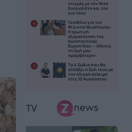
στιγμές με τον Νίκο
Ευαγγελάτο και τον
γιο τους
Γενέθλια για τον
4
Φίλιππο Μιχόπουλο:
Η ερωτική
εξομολόγηση της
Κωνσταντίνας
Ευρυπίδου – «Κάνεις
τη ζωή μου
ομορφότερη»
Τα 4 ζώδια που θα
5
αλλάξει η ζωή τους με
την ηλιακή έκλειψη
στις 12 Αυγούστου
TV