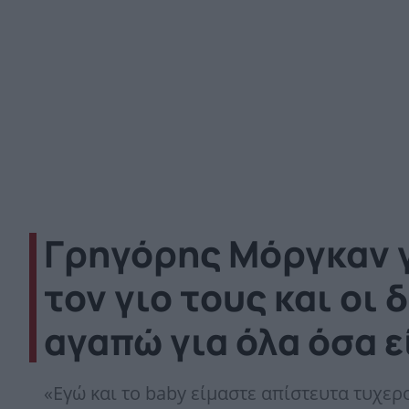
Γρηγόρης Μόργκαν γ
τον γιο τους και οι 
αγαπώ για όλα όσα ε
«Εγώ και το baby είμαστε απίστευτα τυχερ