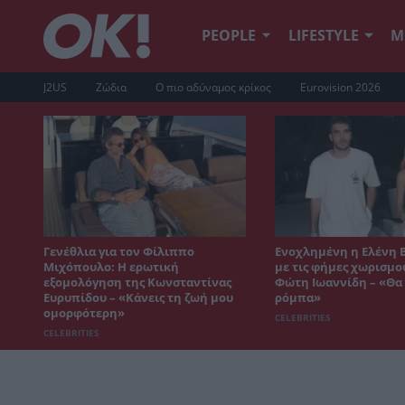
PEOPLE
LIFESTYLE
Μ
J2US
Ζώδια
Ο πιο αδύναμος κρίκος
Eurovision 2026
Γενέθλια για τον Φίλιππο
Ενοχλημένη η Ελένη 
Μιχόπουλο: Η ερωτική
με τις φήμες χωρισμο
εξομολόγηση της Κωνσταντίνας
Φώτη Ιωαννίδη – «Θα 
Ευρυπίδου – «Κάνεις τη ζωή μου
ρόμπα»
ομορφότερη»
CELEBRITIES
CELEBRITIES