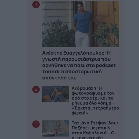
1
Ανέστης Ευαγγελόπουλος: Η
γνωστή παρουσιάστρια που
αρνήθηκε να πάει στο podcast
του και η αποστομωτική
απάντησή του
Ανδρομάχη: Η
2
φωτογραφία με τον
ορό στο χέρι και το
μήνυμα όλο νόημα –
«Έρχεται τετραήμερο
φωτιά»
Τατιάνα Στεφανίδου:
3
Ποζάρει με μπικίνι
στην Κεφαλονιά – Οι
οικογενειακές