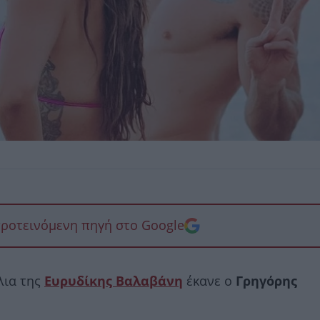
προτεινόμενη πηγή στο Google
λια της
Ευρυδίκης Βαλαβάνη
έκανε ο
Γρηγόρης