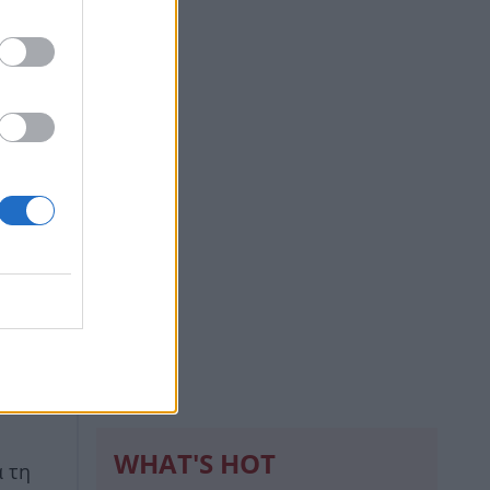
WHAT'S HOT
 τη