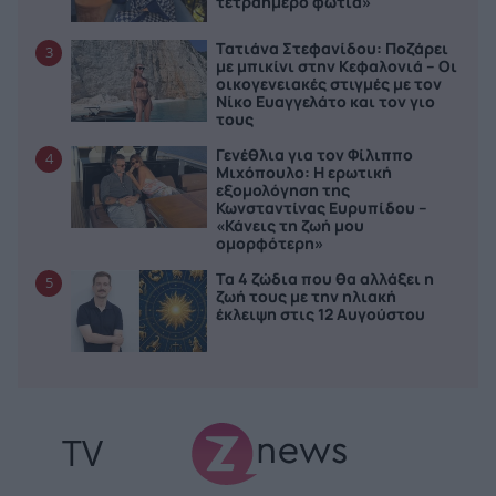
τετραήμερο φωτιά»
Τατιάνα Στεφανίδου: Ποζάρει
3
με μπικίνι στην Κεφαλονιά – Οι
οικογενειακές στιγμές με τον
Νίκο Ευαγγελάτο και τον γιο
τους
Γενέθλια για τον Φίλιππο
4
Μιχόπουλο: Η ερωτική
εξομολόγηση της
Κωνσταντίνας Ευρυπίδου –
«Κάνεις τη ζωή μου
ομορφότερη»
Τα 4 ζώδια που θα αλλάξει η
5
ζωή τους με την ηλιακή
έκλειψη στις 12 Αυγούστου
TV