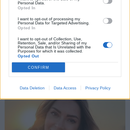
Personal Data.
Opted In
I want to opt-out of processing my
Personal Data for Targeted Advertising.
Opted In
I want to opt-out of Collection, Use,
Retention, Sale, and/or Sharing of my
Personal Data that Is Unrelated with the
Ευρυδίκη Βαλαβάνη: Οικογενειακές στιγμές
Purposes for which it was collected.
στην Εύβοια μαζί με τον Γρηγόρη Μόργκαν
Opted Out
και τον γιο τους – «Αυτή είναι η πραγματική
CONFIRM
πολυτέλεια»
CELEBRITIES
Data Deletion
Data Access
Privacy Policy