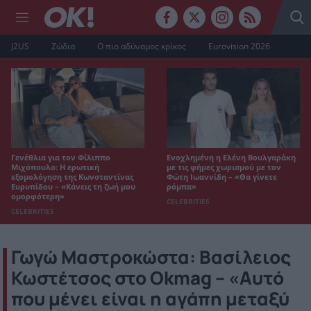
J2US
Ζώδια
Ο πιο αδύναμος κρίκος
Eurovision 2026
Γενέθλια για τον Φίλιππο
Ενοχλημένη η Ελένη Βουλγαράκη
Μιχόπουλο: Η ερωτική
με τις φήμες χωρισμού με τον
εξομολόγηση της Κωνσταντίνας
Φώτη Ιωαννίδη – «Θα γίνετε
Ευρυπίδου – «Κάνεις τη ζωή μου
ρόμπα»
ομορφότερη»
CELEBRITIES
CELEBRITIES
Γωγώ Μαστροκώστα: Βασίλειος
Κωστέτσος στο Okmag – «Αυτό
που μένει είναι η αγάπη μεταξύ