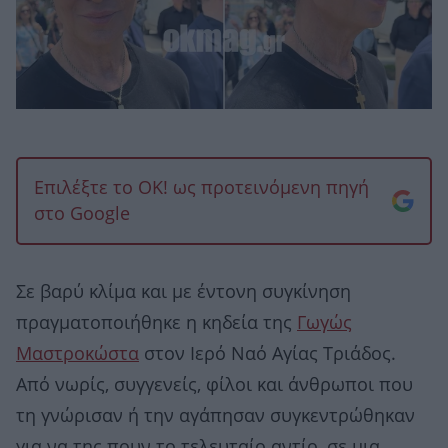
Επιλέξτε το OK! ως προτεινόμενη πηγή
στο Google
Σε βαρύ κλίμα και με έντονη συγκίνηση
πραγματοποιήθηκε η κηδεία της
Γωγώς
Μαστροκώστα
στον Ιερό Ναό Αγίας Τριάδος.
Από νωρίς, συγγενείς, φίλοι και άνθρωποι που
τη γνώρισαν ή την αγάπησαν συγκεντρώθηκαν
για να της πουν το τελευταίο αντίο, σε μια