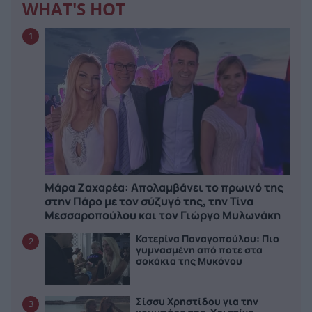
WHAT'S HOT
1
Μάρα Ζαχαρέα: Απολαμβάνει το πρωινό της
στην Πάρο με τον σύζυγό της, την Τίνα
Μεσσαροπούλου και τον Γιώργο Μυλωνάκη
Κατερίνα Παναγοπούλου: Πιο
2
γυμνασμένη από ποτε στα
σοκάκια της Μυκόνου
Σίσσυ Χρηστίδου για την
3