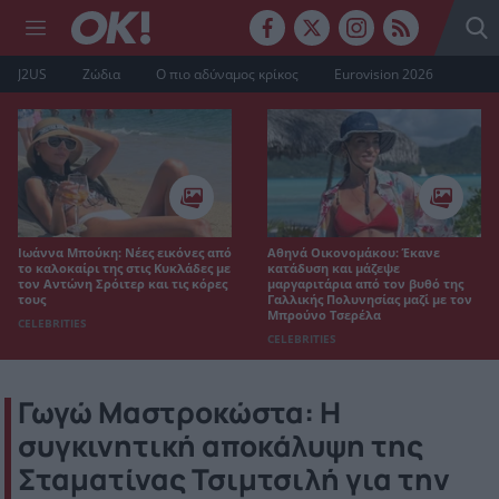
J2US
Ζώδια
Ο πιο αδύναμος κρίκος
Eurovision 2026
Ιωάννα Μπούκη: Νέες εικόνες από
Αθηνά Οικονομάκου: Έκανε
το καλοκαίρι της στις Κυκλάδες με
κατάδυση και μάζεψε
τον Αντώνη Σρόιτερ και τις κόρες
μαργαριτάρια από τον βυθό της
τους
Γαλλικής Πολυνησίας μαζί με τον
Μπρούνο Τσερέλα
CELEBRITIES
CELEBRITIES
Γωγώ Μαστροκώστα: Η
συγκινητική αποκάλυψη της
Σταματίνας Τσιμτσιλή για την