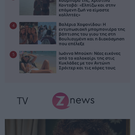
κουμπάρα της, Xριστίνα
Κοντοβά: «Ελπίζω και στην
επόμενη ζωή να είμαστε
κολλητές»
Βαλέρια Χοψονίδου: Η
4
εντυπωσιακή μπομπονιέρα της
βάπτισης του γιου της στη
Βουλιαγμένη και η διακόσμηση
που επέλεξε
Ιωάννα Μπούκη: Νέες εικόνες
5
από το καλοκαίρι της στις
Κυκλάδες με τον Αντώνη
Σρόιτερ και τις κόρες τους
TV