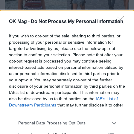
OK Mag -
Do Not Process My Personal Information
If you wish to opt-out of the sale, sharing to third parties, or
Σταματίνα Τσιμτσιλή: Όμορφες καλοκαιρινές
processing of your personal or sensitive information for
στιγμές με τον Θέμη Σοφό και τα παιδιά τους
targeted advertising by us, please use the below opt-out
CELEBRITIES
section to confirm your selection. Please note that after your
opt-out request is processed you may continue seeing
interest-based ads based on personal information utilized by
us or personal information disclosed to third parties prior to
ΔΕΙΤΕ ΑΚΟΜΑ
your opt-out. You may separately opt-out of the further
disclosure of your personal information by third parties on the
ΓΩΓΩ ΜΑΣΤΡΟΚΩΣΤΑ
ΣΤΑΜΑΤΙΝΑ ΤΣΙΜΤΣΙΛΗ
IAB’s list of downstream participants. This information may
also be disclosed by us to third parties on the
IAB’s List of
Downstream Participants
that may further disclose it to other
third parties.
ΠΕΡΙΣΣΟΤΕΡΑ ΣΤΟ
Personal Data Processing Opt Outs