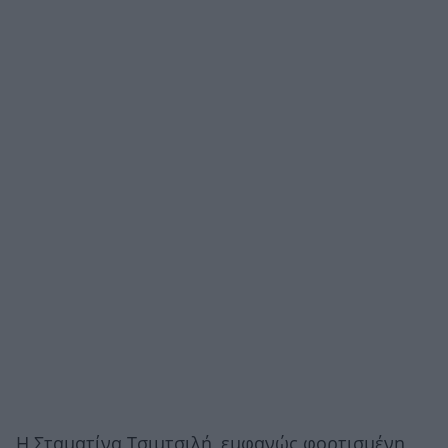
Η Σταματίνα Τσιμτσιλή, εμφανώς φορτισμένη,