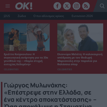
J2US
Ζώδια
Ο πιο αδύναμος κρίκος
Eurovision 2026
Εριέττα Κούρκουλου: Η
Ελεονώρα Μελέτη: Η καλοκαιρινή
συγκινητική ανάρτηση για τα 33α
απόδραση με τον Θοδωρή
γενέθλιά της – «Καμία στιγμή
Μαροσούλη στην παραλία για
ευτυχίας δεδομένη»
θαλάσσια σπορ
CELEBRITIES
CELEBRITIES
Γιώργος Μυλωνάκης:
«Επέστρεψε στην Ελλάδα, σε
ένα κέντρο αποκατάστασης» –
Όσα αποκάλυψε η Σταματίνα