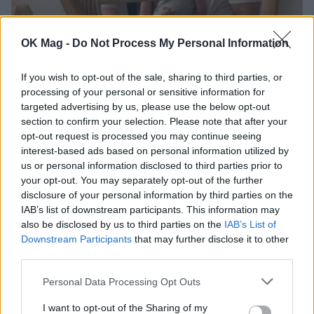
OK Mag -
Do Not Process My Personal Information
Σάκης Κατσούλης: Η τρυφερή φωτογραφία
του γιου του από την παραλία
If you wish to opt-out of the sale, sharing to third parties, or
processing of your personal or sensitive information for
CELEBRITIES
targeted advertising by us, please use the below opt-out
section to confirm your selection. Please note that after your
opt-out request is processed you may continue seeing
interest-based ads based on personal information utilized by
us or personal information disclosed to third parties prior to
your opt-out. You may separately opt-out of the further
disclosure of your personal information by third parties on the
IAB’s list of downstream participants. This information may
also be disclosed by us to third parties on the
IAB’s List of
Downstream Participants
that may further disclose it to other
third parties.
Personal Data Processing Opt Outs
I want to opt-out of the Sharing of my
Βάλια Χατζηθεοδώρου: Το καλοκαιρινό