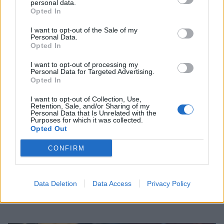
personal data.
άλμπουμ από τη Μύκονο που ξεχώρισε
Opted In
CELEBRITIES
I want to opt-out of the Sale of my
Personal Data.
Opted In
I want to opt-out of processing my
Personal Data for Targeted Advertising.
Opted In
I want to opt-out of Collection, Use,
Retention, Sale, and/or Sharing of my
Personal Data that Is Unrelated with the
Purposes for which it was collected.
Opted Out
CONFIRM
Αλεξάνδρα Νίκα: Οι τρυφερές καλοκαιρινές
Data Deletion
Data Access
Privacy Policy
στιγμές με τα παιδιά της στο σκάφος
CELEBRITIES