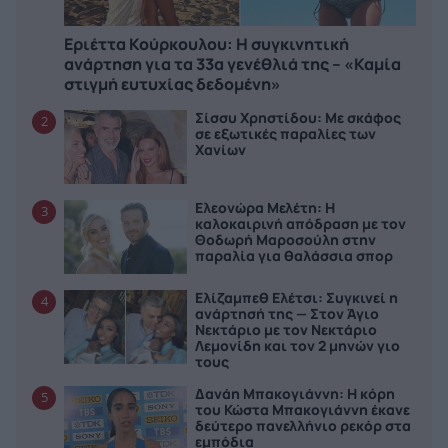
Εριέττα Κούρκουλου: Η συγκινητική
ανάρτηση για τα 33α γενέθλιά της – «Καμία
στιγμή ευτυχίας δεδομένη»
Σίσσυ Χρηστίδου: Με σκάφος
2
σε εξωτικές παραλίες των
Χανίων
Ελεονώρα Μελέτη: Η
3
καλοκαιρινή απόδραση με τον
Θοδωρή Μαροσούλη στην
παραλία για θαλάσσια σπορ
Ελίζαμπεθ Ελέτσι: Συγκινεί η
4
ανάρτησή της — Στον Άγιο
Νεκτάριο με τον Νεκτάριο
Λεμονίδη και τον 2 μηνών γιο
τους
Δανάη Μπακογιάννη: Η κόρη
5
του Κώστα Μπακογιάννη έκανε
δεύτερο πανελλήνιο ρεκόρ στα
εμπόδια