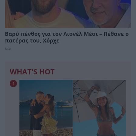
Βαρύ πένθος για τον Λιονέλ Μέσι – Πέθανε ο
πατέρας του, Χόρχε
ΝΕΑ
WHAT'S HOT
1