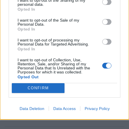
I want to opt-out of the Sharing of my
personal data.
Opted In
I want to opt-out of the Sale of my
Personal Data.
Opted In
I want to opt-out of processing my
Γιώργος Λιάγκας: Ξέγνοιαστες στιγμές με
Personal Data for Targeted Advertising.
Opted In
φόντο το γαλάζιο του Αιγαίου – Το
στιγμιότυπο απο τη Ρήνεια της Μυκόνου
I want to opt-out of Collection, Use,
Retention, Sale, and/or Sharing of my
CELEBRITIES
Personal Data that Is Unrelated with the
Purposes for which it was collected.
Opted Out
ΔΕΙΤΕ ΑΚΟΜΑ
CONFIRM
ΓΙΩΡΓΟΣ ΛΙΑΓΚΑΣ
Data Deletion
Data Access
Privacy Policy