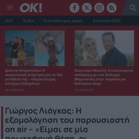
J2US
Ζώδια
Ο πιο αδύναμος κρίκος
Eurovision 2026
Εριέττα Κούρκουλου: Η
Ελεονώρα Μελέτη: Η καλοκαιρινή
συγκινητική ανάρτηση για τα 33α
απόδραση με τον Θοδωρή
γενέθλιά της – «Καμία στιγμή
Μαροσούλη στην παραλία για
ευτυχίας δεδομένη»
θαλάσσια σπορ
CELEBRITIES
CELEBRITIES
Γιώργος Λιάγκας: H
εξομολόγηση του παρουσιαστή
on air – «Είμαι σε μία
πρωτοφανή θέση, οι