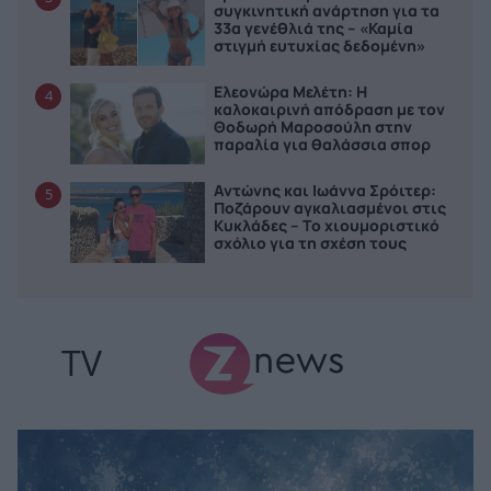
συγκινητική ανάρτηση για τα
33α γενέθλιά της – «Καμία
στιγμή ευτυχίας δεδομένη»
Ελεονώρα Μελέτη: Η
4
καλοκαιρινή απόδραση με τον
Θοδωρή Μαροσούλη στην
παραλία για θαλάσσια σπορ
Αντώνης και Ιωάννα Σρόιτερ:
5
Ποζάρουν αγκαλιασμένοι στις
Κυκλάδες – Το χιουμοριστικό
σχόλιο για τη σχέση τους
TV