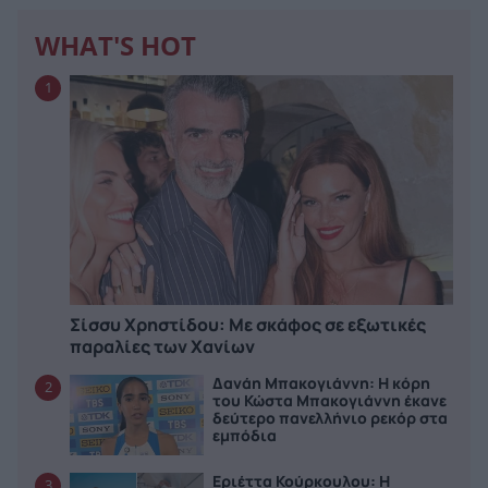
WHAT'S HOT
1
Σίσσυ Χρηστίδου: Με σκάφος σε εξωτικές
παραλίες των Χανίων
Δανάη Μπακογιάννη: Η κόρη
2
του Κώστα Μπακογιάννη έκανε
δεύτερο πανελλήνιο ρεκόρ στα
εμπόδια
Εριέττα Κούρκουλου: Η
3