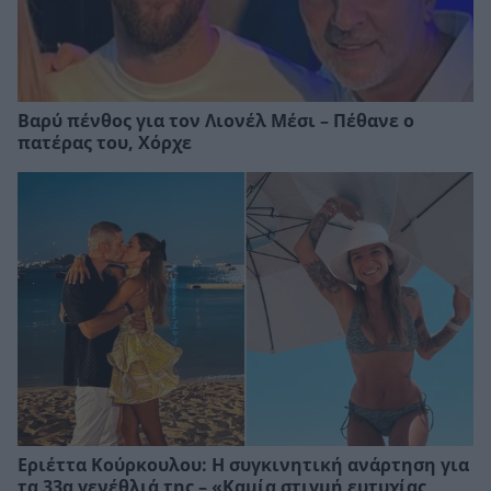
Βαρύ πένθος για τον Λιονέλ Μέσι – Πέθανε ο
πατέρας του, Χόρχε
Εριέττα Κούρκουλου: Η συγκινητική ανάρτηση για
τα 33α γενέθλιά της – «Καμία στιγμή ευτυχίας