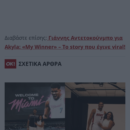
Διαβάστε επίσης:
Γιάννης Αντετοκούνμπο για
Akyla: «My Winner» – Το story που έγινε viral!
ΣΧΕΤΙΚΑ ΑΡΘΡΑ