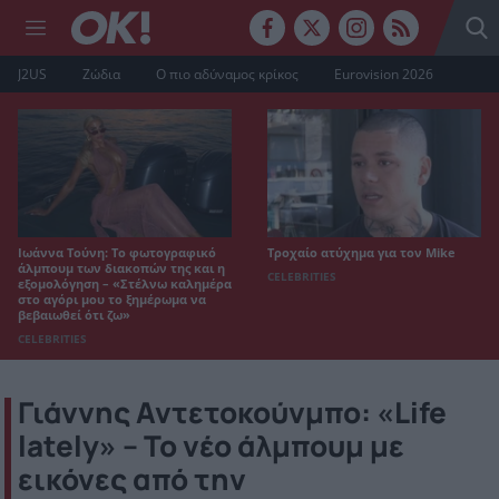
J2US
Ζώδια
Ο πιο αδύναμος κρίκος
Eurovision 2026
Ιωάννα Τούνη: Το φωτογραφικό
Τροχαίο ατύχημα για τον Mike
άλμπουμ των διακοπών της και η
CELEBRITIES
εξομολόγηση – «Στέλνω καλημέρα
στο αγόρι μου το ξημέρωμα να
βεβαιωθεί ότι ζω»
CELEBRITIES
Γιάννης Αντετοκούνμπο: «Life
lately» – Το νέο άλμπουμ με
εικόνες από την