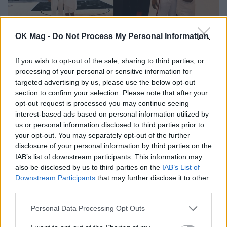
OK Mag -
Do Not Process My Personal Information
Γιάννης Αντετοκούνμπο: Η Μαράια του
If you wish to opt-out of the sale, sharing to third parties, or
ευχήθηκε καλή αρχή στους Μαϊάμι Χιτ με
processing of your personal or sensitive information for
έναν ιδιαίτερο τρόπο
targeted advertising by us, please use the below opt-out
CELEBRITIES
section to confirm your selection. Please note that after your
opt-out request is processed you may continue seeing
interest-based ads based on personal information utilized by
us or personal information disclosed to third parties prior to
your opt-out. You may separately opt-out of the further
disclosure of your personal information by third parties on the
IAB’s list of downstream participants. This information may
also be disclosed by us to third parties on the
IAB’s List of
Downstream Participants
that may further disclose it to other
third parties.
Personal Data Processing Opt Outs