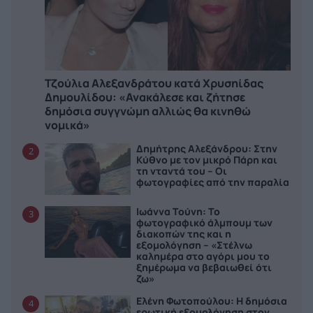
Τζούλια Αλεξανδράτου κατά Χρυσηίδας
Δημουλίδου: «Ανακάλεσε και ζήτησε
δημόσια συγγνώμη αλλιώς θα κινηθώ
νομικά»
Δημήτρης Αλεξάνδρου: Στην
2
Κύθνο με τον μικρό Πάρη και
τη νταντά του – Οι
φωτογραφίες από την παραλία
Ιωάννα Τούνη: Το
3
φωτογραφικό άλμπουμ των
διακοπών της και η
εξομολόγηση – «Στέλνω
καλημέρα στο αγόρι μου το
ξημέρωμα να βεβαιωθεί ότι
ζω»
Ελένη Φωτοπούλου: Η δημόσια
4
ερωτική εξομολόγηση στον