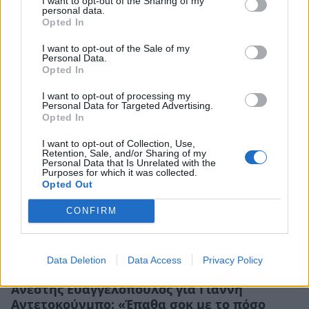
I want to opt-out of the Sharing of my
personal data.
Opted In
Γιάννης Αντετοκούνμπο: Αποκάλυψε τον
άγνωστο καβγά με τη Μαράια σε ταξίδι τους
I want to opt-out of the Sale of my
στη Σαντορίνη
Personal Data.
Opted In
CELEBRITIES
I want to opt-out of processing my
Personal Data for Targeted Advertising.
Opted In
I want to opt-out of Collection, Use,
Retention, Sale, and/or Sharing of my
Personal Data that Is Unrelated with the
Purposes for which it was collected.
Opted Out
CONFIRM
Data Deletion
Data Access
Privacy Policy
Ανέστης Ευαγγελόπουλος για Γιάννη
Αντετοκούνμπο: «Έπαθα σοκ με το πόσο