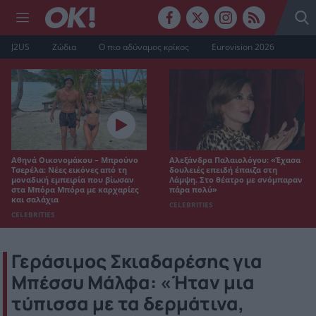
J2US
Ζώδια
Ο πιο αδύναμος κρίκος
Eurovision 2026
Αθηνά Οικονομάκου – Μπρούνο
Αλεξάνδρα Παλαιολόγου: «Έχασα
Τσερέλα: Νέες εικόνες από τη
δουλειές επειδή έπαιζα στη
μοναδική εμπειρία που βίωσαν
Λάμψη. Στο θέατρο με σνόμπαραν
στα Μπόρα Μπόρα με καρχαρίες
πάρα πολύ»
και σαλάχια
CELEBRITIES
CELEBRITIES
Γεράσιμος Σκιαδαρέσης για
Μπέσσυ Μάλφα: «Ήταν μια
τύπισσα με τα δερμάτινα,