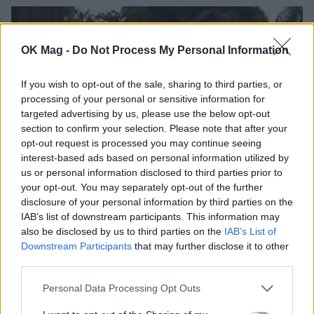
OK Mag -
Do Not Process My Personal Information
If you wish to opt-out of the sale, sharing to third parties, or
processing of your personal or sensitive information for
targeted advertising by us, please use the below opt-out
section to confirm your selection. Please note that after your
opt-out request is processed you may continue seeing
interest-based ads based on personal information utilized by
us or personal information disclosed to third parties prior to
your opt-out. You may separately opt-out of the further
Μπέσσυ Μάλφα: «Στο σπίτι η
disclosure of your personal information by third parties on the
καθημερινότητα είναι διαφορετική γιατί
IAB’s list of downstream participants. This information may
είμαστε μόνοι μας με τον Γεράσιμο»
also be disclosed by us to third parties on the
IAB’s List of
Downstream Participants
that may further disclose it to other
CELEBRITIES
third parties.
Personal Data Processing Opt Outs
ΔΕΙΤΕ ΑΚΟΜΑ