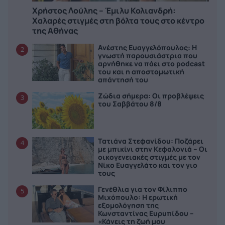
Χρήστος Λούλης – Έμιλυ Κολιανδρή:
Χαλαρές στιγμές στη βόλτα τους στο κέντρο
της Αθήνας
Ανέστης Ευαγγελόπουλος: Η
2
γνωστή παρουσιάστρια που
αρνήθηκε να πάει στο podcast
του και η αποστομωτική
απάντησή του
Ζώδια σήμερα: Οι προβλέψεις
3
του Σαββάτου 8/8
Τατιάνα Στεφανίδου: Ποζάρει
4
με μπικίνι στην Κεφαλονιά – Οι
οικογενειακές στιγμές με τον
Νίκο Ευαγγελάτο και τον γιο
τους
Γενέθλια για τον Φίλιππο
5
Μιχόπουλο: Η ερωτική
εξομολόγηση της
Κωνσταντίνας Ευρυπίδου –
«Κάνεις τη ζωή μου