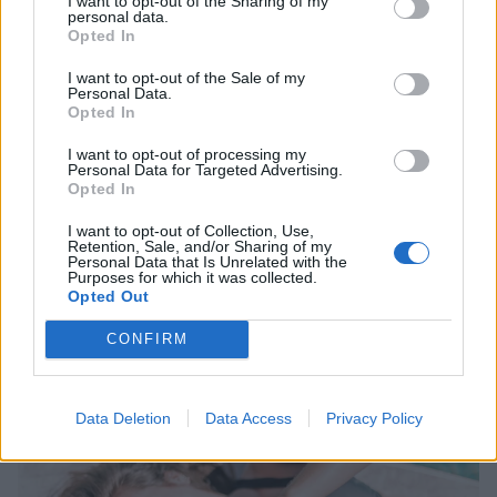
I want to opt-out of the Sharing of my
personal data.
Opted In
I want to opt-out of the Sale of my
Personal Data.
Opted In
I want to opt-out of processing my
Personal Data for Targeted Advertising.
Opted In
I want to opt-out of Collection, Use,
Retention, Sale, and/or Sharing of my
Personal Data that Is Unrelated with the
Νίκος Πολυδερόπουλος: Η τρυφερή
Purposes for which it was collected.
Opted Out
φωτογραφία με τον γιο του που τράβηξε η
Βαλασία Συμιακού
CONFIRM
CELEBRITIES
Data Deletion
Data Access
Privacy Policy