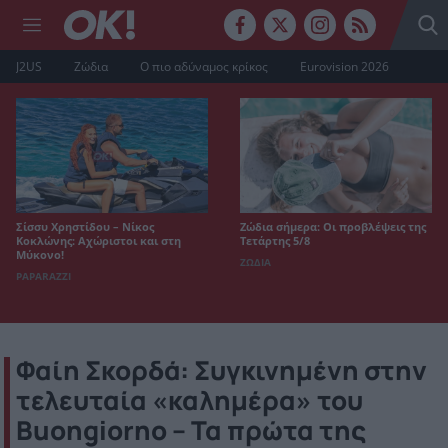
J2US
Ζώδια
Ο πιο αδύναμος κρίκος
Eurovision 2026
Σίσσυ Χρηστίδου – Νίκος
Ζώδια σήμερα: Οι προβλέψεις της
Κοκλώνης: Αχώριστοι και στη
Τετάρτης 5/8
Μύκονο!
ΖΩΔΙΑ
PAPARAZZI
Φαίη Σκορδά: Συγκινημένη στην
τελευταία «καλημέρα» του
Buongiorno – Τα πρώτα της