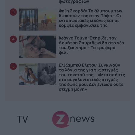
φωτογραφιών
Φαίη Σκορδά: To άλμπουμ των
3
διακοπών της στην Πάφο – Οι
εντυπωσιακές εικόνες και οι
κομψές εμφανίσεις της
Ιωάννα Τούνη: Στηρίζει τον
4
Δημήτρη Σπυριδωνίδη στο νέο
του ξεκίνημα – Το τρυφερό
φιλί
Ελίζαμπεθ Ελέτσι: Συγκινούν
5
τα λόγια της για τις στιγμές
του τοκετού της – «Μια από τις
πιο συγκλονιστικές στιγμές
της ζωής μου. Δεν ένιωσα ούτε
στιγμή μόνη»
TV