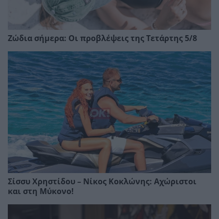
Ζώδια σήμερα: Οι προβλέψεις της Τετάρτης 5/8
Σίσσυ Χρηστίδου – Νίκος Κοκλώνης: Αχώριστοι
και στη Μύκονο!