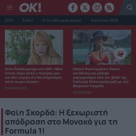
J2US
Ζώδια
Ο πιο αδύναμος κρίκος
Eurovision 2026
Λένα Παπαληγούρα στο ΟΚ!: «Μου
Αθηνά Οικονομάκου: Έκανε
λείπει πάρα πολύ ο πατέρας μου
κατάδυση και μάζεψε
και δεν νομίζω ότι θα σταματήσει
μαργαριτάρια από τον βυθό της
ποτέ να μου λείπει»
Γαλλικής Πολυνησίας μαζί με τον
Μπρούνο Τσερέλα
ΣΥΝΕΝΤΕΥΞΕΙΣ
CELEBRITIES
Φαίη Σκορδά: Η ξεχωριστή
απόδραση στο Μονακό για τη
Formula 1!