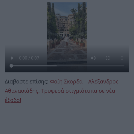
Διαβάστε επίσης:
Φαίη Σκορδά – Αλέξανδρος
Αθανασιάδης: Τρυφερά στιγμιότυπα σε νέα
έξοδο!