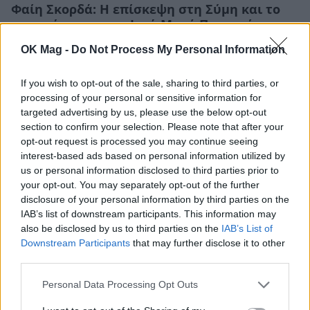
Φαίη Σκορδά: Η επίσκεψη στη Σύμη και το
προσκύνημα στην Ιερά Μονή Πανορμίτη
CELEBRITIES
OK Mag -
Do Not Process My Personal Information
If you wish to opt-out of the sale, sharing to third parties, or
processing of your personal or sensitive information for
targeted advertising by us, please use the below opt-out
section to confirm your selection. Please note that after your
opt-out request is processed you may continue seeing
interest-based ads based on personal information utilized by
us or personal information disclosed to third parties prior to
your opt-out. You may separately opt-out of the further
disclosure of your personal information by third parties on the
IAB’s list of downstream participants. This information may
also be disclosed by us to third parties on the
IAB’s List of
Downstream Participants
that may further disclose it to other
Φαίη Σκορδά: To άλμπουμ των διακοπών της
third parties.
στην Πάφο – Οι εντυπωσιακές εικόνες και οι
Personal Data Processing Opt Outs
κομψές εμφανίσεις της
CELEBRITIES