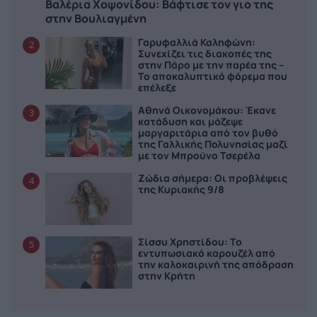
Βαλέρια Χοψονίδου: Bάφτισε τον γιο της
στην Βουλιαγμένη
Γαρυφαλλιά Καληφώνη:
2
Συνεχίζει τις διακοπές της
στην Πάρο με την παρέα της –
Το αποκαλυπτικό φόρεμα που
επέλεξε
Αθηνά Οικονομάκου: Έκανε
3
κατάδυση και μάζεψε
μαργαριτάρια από τον βυθό
της Γαλλικής Πολυνησίας μαζί
με τον Μπρούνο Τσερέλα
Ζώδια σήμερα: Οι προβλέψεις
4
της Κυριακής 9/8
Σίσσυ Χρηστίδου: Το
5
εντυπωσιακό καρουζέλ από
την καλοκαιρινή της απόδραση
στην Κρήτη