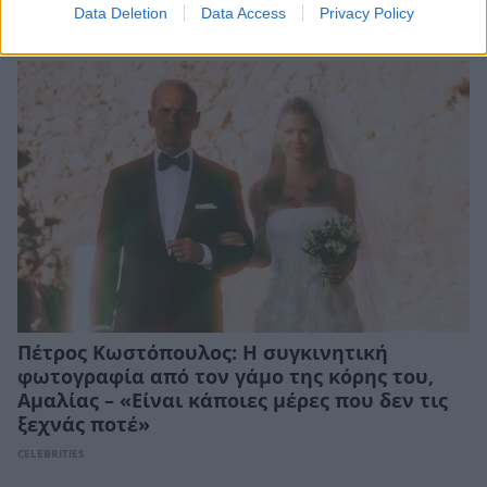
Data Deletion
Data Access
Privacy Policy
CELEBRITIES
Πέτρος Κωστόπουλος: Η συγκινητική
φωτογραφία από τον γάμο της κόρης του,
Αμαλίας – «Είναι κάποιες μέρες που δεν τις
ξεχνάς ποτέ»
CELEBRITIES