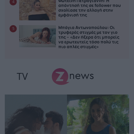
Φωτεινή Πετρογιάννη: Η
4
απάντησή της σε follower που
σχολίασε την αλλαγή στην
εμφάνισή της
Μπάγια Αντωνοπούλου: Οι
5
τρυφερές στιγμές με τον γιο
της – «Δεν ήξερα ότι μπορείς
να ερωτευτείς τόσο πολύ τις
πιο απλές στιγμές»
TV