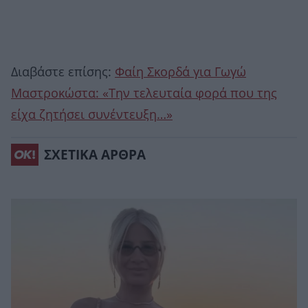
Διαβάστε επίσης:
Φαίη Σκορδά για Γωγώ
Μαστροκώστα: «Την τελευταία φορά που της
είχα ζητήσει συνέντευξη…»
ΣΧΕΤΙΚΑ ΑΡΘΡΑ