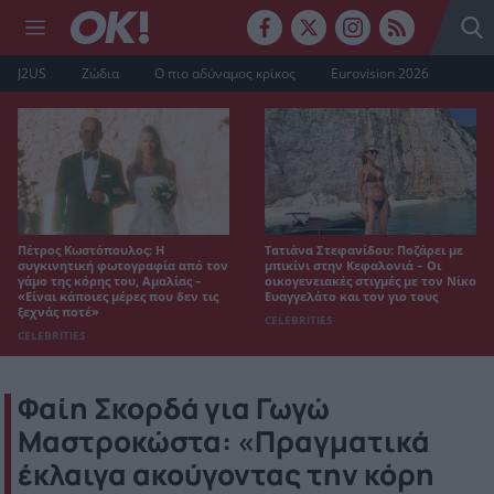
J2US
Ζώδια
Ο πιο αδύναμος κρίκος
Eurovision 2026
Πέτρος Κωστόπουλος: Η
Τατιάνα Στεφανίδου: Ποζάρει με
συγκινητική φωτογραφία από τον
μπικίνι στην Κεφαλονιά – Οι
γάμο της κόρης του, Αμαλίας –
οικογενειακές στιγμές με τον Νίκο
«Είναι κάποιες μέρες που δεν τις
Ευαγγελάτο και τον γιο τους
ξεχνάς ποτέ»
CELEBRITIES
CELEBRITIES
Φαίη Σκορδά για Γωγώ
Μαστροκώστα: «Πραγματικά
έκλαιγα ακούγοντας την κόρη