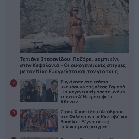
Τατιάνα Στεφανίδου: Ποζάρει με μπικίνι
στην Κεφαλονιά – Οι οικογενειακές στιγμές
με τον Νίκο Ευαγγελάτο και τον γιο τους
Συγκίνηση στο ετήσιο
2
μνημόσυνο της Λένας Σαμαρά –
Η οικογένεια τίμησε τη μνήμη
της στο Α’ Νεκροταφείο
Αθηνών
Σίσσυ Χρηστίδου: Απόδραση
3
στα Φαλάσαρνα με Κοντοβά και
Βασάλο – Ξέγνοιαστες
καλοκαιρινές στιγμές