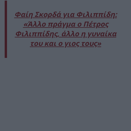
Φαίη Σκορδά για Φιλιππίδη:
«Άλλο πράγμα ο Πέτρος
Φιλιππίδης, άλλο η γυναίκα
του και ο γιος τους»