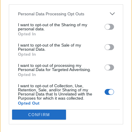
third parties.
Τα 4 ζώδια που θα αλλάξει η ζωή τους με την
Personal Data Processing Opt Outs
ηλιακή έκλειψη στις 12 Αυγούστου
ΖΩΔΙΑ
I want to opt-out of the Sharing of my
personal data.
Opted In
I want to opt-out of the Sale of my
Personal Data.
Opted In
I want to opt-out of processing my
Personal Data for Targeted Advertising.
Opted In
I want to opt-out of Collection, Use,
Retention, Sale, and/or Sharing of my
Personal Data that Is Unrelated with the
Purposes for which it was collected.
Opted Out
Ελεονώρα Μελέτη: Η φωτογραφία της κόρης
CONFIRM
της και η συγκινητική αποκάλυψη για την
εγκυμοσύνη της