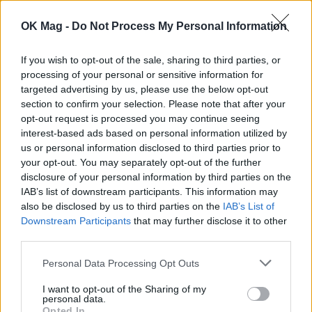
OK Mag -
Do Not Process My Personal Information
Ιωάννα Τούνη: Στο νοσοκομείο βρέθηκε με
τροφική δηλητηρίαση – «Τι μάτι πρέπει να
έχω φάει»
If you wish to opt-out of the sale, sharing to third parties, or
processing of your personal or sensitive information for
CELEBRITIES
targeted advertising by us, please use the below opt-out
section to confirm your selection. Please note that after your
opt-out request is processed you may continue seeing
interest-based ads based on personal information utilized by
us or personal information disclosed to third parties prior to
your opt-out. You may separately opt-out of the further
disclosure of your personal information by third parties on the
IAB’s list of downstream participants. This information may
also be disclosed by us to third parties on the
IAB’s List of
Downstream Participants
that may further disclose it to other
third parties.
Personal Data Processing Opt Outs
I want to opt-out of the Sharing of my
Ιβάν Σβιτάιλο: Η περιπέτεια υγείας στις
personal data.
καλοκαιρινές του διακοπές
Opted In