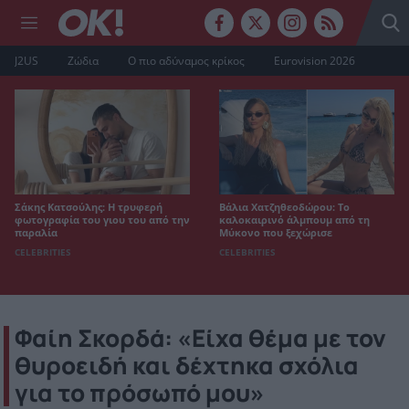
J2US
Ζώδια
Ο πιο αδύναμος κρίκος
Eurovision 2026
Σάκης Κατσούλης: Η τρυφερή
Βάλια Χατζηθεοδώρου: Το
φωτογραφία του γιου του από την
καλοκαιρινό άλμπουμ από τη
παραλία
Μύκονο που ξεχώρισε
CELEBRITIES
CELEBRITIES
Φαίη Σκορδά: «Είχα θέμα με τον
θυροειδή και δέχτηκα σχόλια
για το πρόσωπό μου»