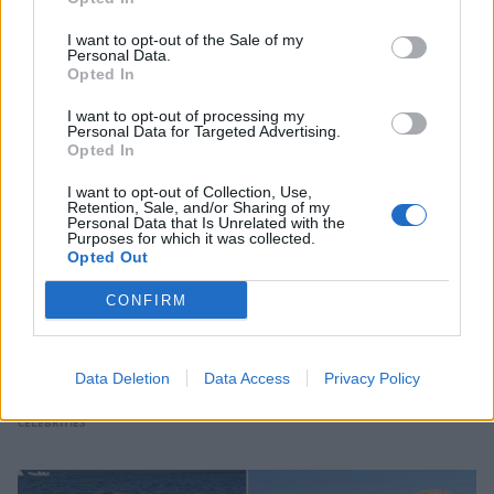
CELEBRITIES
I want to opt-out of the Sale of my
Personal Data.
Opted In
I want to opt-out of processing my
Personal Data for Targeted Advertising.
Opted In
I want to opt-out of Collection, Use,
Retention, Sale, and/or Sharing of my
Personal Data that Is Unrelated with the
Purposes for which it was collected.
Opted Out
CONFIRM
Σάκης Κατσούλης: Η τρυφερή φωτογραφία
Data Deletion
Data Access
Privacy Policy
του γιου του από την παραλία
CELEBRITIES