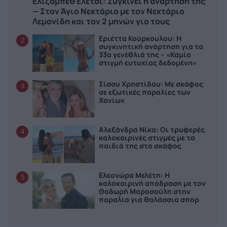
Ελίζαμπεθ Ελέτσι: Συγκινεί η ανάρτησή της
— Στον Άγιο Νεκτάριο με τον Νεκτάριο
Λεμονίδη και τον 2 μηνών γιο τους
Εριέττα Κούρκουλου: Η
2
συγκινητική ανάρτηση για τα
33α γενέθλιά της – «Καμία
στιγμή ευτυχίας δεδομένη»
Σίσσυ Χρηστίδου: Με σκάφος
3
σε εξωτικές παραλίες των
Χανίων
Αλεξάνδρα Νίκα: Οι τρυφερές
4
καλοκαιρινές στιγμές με τα
παιδιά της στο σκάφος
Ελεονώρα Μελέτη: Η
5
καλοκαιρινή απόδραση με τον
Θοδωρή Μαροσούλη στην
παραλία για θαλάσσια σπορ