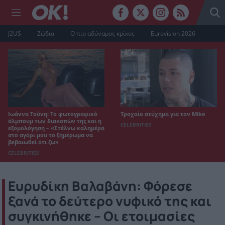
J2US
Ζώδια
Ο πιο αδύναμος κρίκος
Eurovision 2026
Ιωάννα Τούνη: Το φωτογραφικό
Τροχαίο ατύχημα για τον Mike
άλμπουμ των διακοπών της και η
CELEBRITIES
εξομολόγηση – «Στέλνω καλημέρα
στο αγόρι μου το ξημέρωμα να
βεβαιωθεί ότι ζω»
CELEBRITIES
Ευρυδίκη Βαλαβάνη: Φόρεσε
ξανά το δεύτερο νυφικό της και
συγκινήθηκε – Οι ετοιμασίες