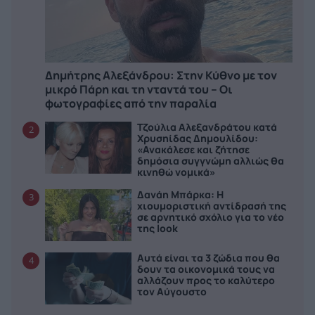
Δημήτρης Αλεξάνδρου: Στην Κύθνο με τον
μικρό Πάρη και τη νταντά του – Οι
φωτογραφίες από την παραλία
Τζούλια Αλεξανδράτου κατά
2
Χρυσηίδας Δημουλίδου:
«Ανακάλεσε και ζήτησε
δημόσια συγγνώμη αλλιώς θα
κινηθώ νομικά»
Δανάη Μπάρκα: Η
3
χιουμοριστική αντίδρασή της
σε αρνητικό σχόλιο για το νέο
της look
Αυτά είναι τα 3 ζώδια που θα
4
δουν τα οικονομικά τους να
αλλάζουν προς το καλύτερο
τον Αύγουστο