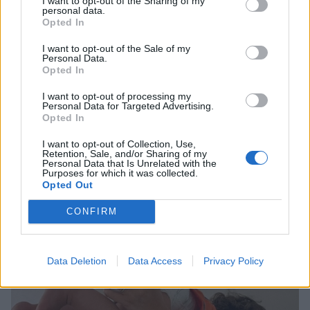
I want to opt-out of the Sharing of my
personal data.
Opted In
I want to opt-out of the Sale of my
Personal Data.
Opted In
Ευρυδίκη Βαλαβάνη: Το τρυφερό βίντεο με
I want to opt-out of processing my
Personal Data for Targeted Advertising.
τον Γρηγόρη Μόργκαν και η ερωτική
Opted In
εξομολόγηση – «Πριν από χρόνια
ονειρευόμουν έναν άντρα σαν εσένα»
I want to opt-out of Collection, Use,
Retention, Sale, and/or Sharing of my
CELEBRITIES
Personal Data that Is Unrelated with the
Purposes for which it was collected.
Opted Out
CONFIRM
Data Deletion
Data Access
Privacy Policy