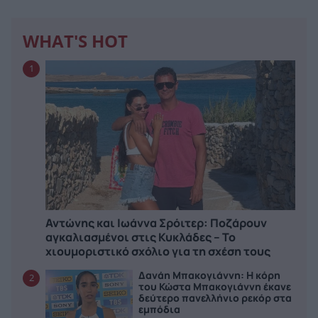
WHAT'S HOT
1
Αντώνης και Ιωάννα Σρόιτερ: Ποζάρουν
αγκαλιασμένοι στις Κυκλάδες – Το
χιουμοριστικό σχόλιο για τη σχέση τους
Δανάη Μπακογιάννη: Η κόρη
2
του Κώστα Μπακογιάννη έκανε
δεύτερο πανελλήνιο ρεκόρ στα
εμπόδια