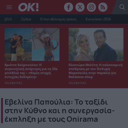
J2US
Ζώδια
Ο πιο αδύναμος κρίκος
Eurovision 2026
Εριέττα Κούρκουλου: Η
Ελεονώρα Μελέτη: Η καλοκαιρινή
συγκινητική ανάρτηση για τα 33α
απόδραση με τον Θοδωρή
γενέθλιά της – «Καμία στιγμή
Μαροσούλη στην παραλία για
ευτυχίας δεδομένη»
θαλάσσια σπορ
CELEBRITIES
CELEBRITIES
Εβελίνα Παπούλια: Το ταξίδι
στην Κύθνο και η συνεργασία-
έκπληξη με τους Onirama