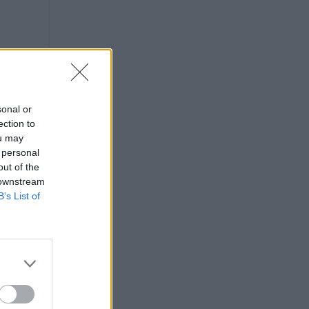
sonal or
ection to
ou may
 personal
out of the
 downstream
B’s List of