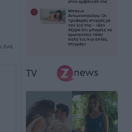
στην εμφάνισή της
Μπάγια
5
Αντωνοπούλου: Οι
τρυφερές στιγμές με
τον γιο της – «Δεν
ήξερα ότι μπορείς να
ερωτευτείς τόσο
πολύ τις πιο απλές
στιγμές»
ι ένα
TV