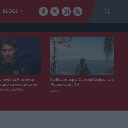
BLOGS
νκογλου: Η σπάνια
Ζώδια σήμερα: Οι προβλέψεις της
από τα νεανικά του
Παρασκευής 7/8
ακριά μαλλιά
ΖΩΔΙΑ