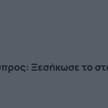
ύπρος: Ξεσήκωσε το στ