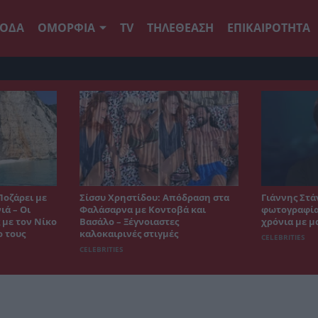
ΟΔΑ
ΟΜΟΡΦΙΑ
TV
ΤΗΛΕΘΕΑΣΗ
ΕΠΙΚΑΙΡΟΤΗΤΑ
Ποζάρει με
Σίσσυ Χρηστίδου: Απόδραση στα
Γιάννης Στά
ιά – Οι
Φαλάσαρνα με Κοντοβά και
φωτογραφία 
 με τον Νίκο
Βασάλο – Ξέγνοιαστες
χρόνια με μ
ο τους
καλοκαιρινές στιγμές
CELEBRITIES
CELEBRITIES