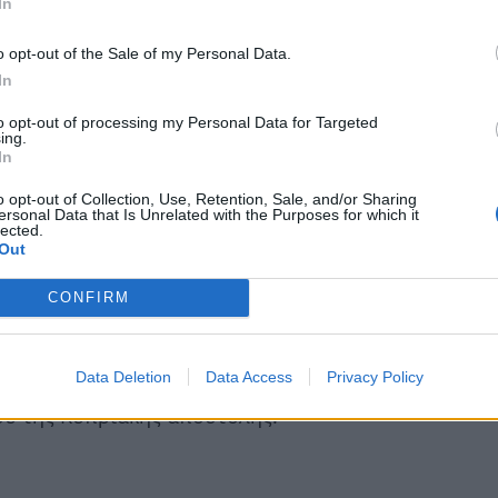
In
o opt-out of the Sale of my Personal Data.
In
to opt-out of processing my Personal Data for Targeted
ing.
In
o opt-out of Collection, Use, Retention, Sale, and/or Sharing
ersonal Data that Is Unrelated with the Purposes for which it
lected.
Out
γαρία: «Γκρέμισε» τη σκηνή με το
angaranga»
CONFIRM
Data Deletion
Data Access
Privacy Policy
ικού, ήταν στο όριο για να περάσει στον Ημιτελικό,
ου της Κυπριακής αποστολής.