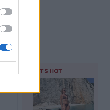
WHAT'S HOT
1
 ενώ