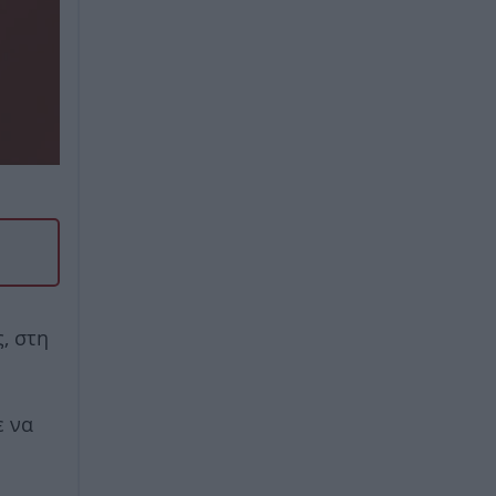
, στη
ε να