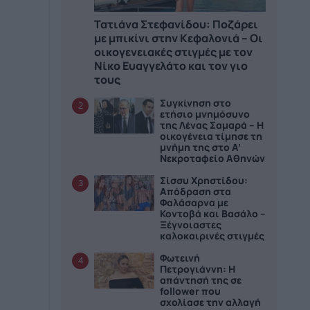
Τατιάνα Στεφανίδου: Ποζάρει
με μπικίνι στην Κεφαλονιά – Οι
οικογενειακές στιγμές με τον
Νίκο Ευαγγελάτο και τον γιο
τους
Συγκίνηση στο
2
ετήσιο μνημόσυνο
της Λένας Σαμαρά – Η
οικογένεια τίμησε τη
μνήμη της στο Α’
Νεκροταφείο Αθηνών
Σίσσυ Χρηστίδου:
3
Απόδραση στα
Φαλάσαρνα με
Κοντοβά και Βασάλο –
Ξέγνοιαστες
καλοκαιρινές στιγμές
Φωτεινή
4
Πετρογιάννη: Η
απάντησή της σε
follower που
σχολίασε την αλλαγή