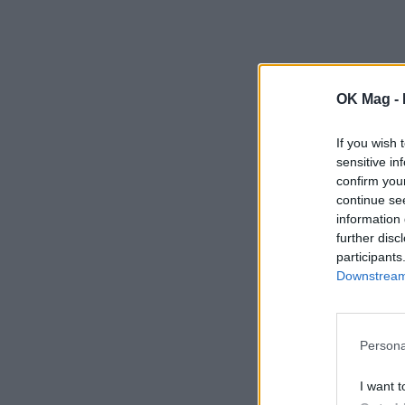
OK Mag -
If you wish 
sensitive in
confirm you
continue se
information 
further disc
participants
Downstream 
Persona
I want t