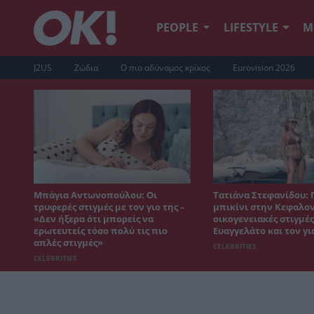
PEOPLE
LIFESTYLE
Μ
J2US
Ζώδια
Ο πιο αδύναμος κρίκος
Eurovision 2026
Μπάγια Αντωνοπούλου: Οι
Τατιάνα Στεφανίδου: 
τρυφερές στιγμές με τον γιο της –
μπικίνι στην Κεφαλον
«Δεν ήξερα ότι μπορείς να
οικογενειακές στιγμές
ερωτευτείς τόσο πολύ τις πιο
Ευαγγελάτο και τον γι
απλές στιγμές»
CELEBRITIES
CELEBRITIES