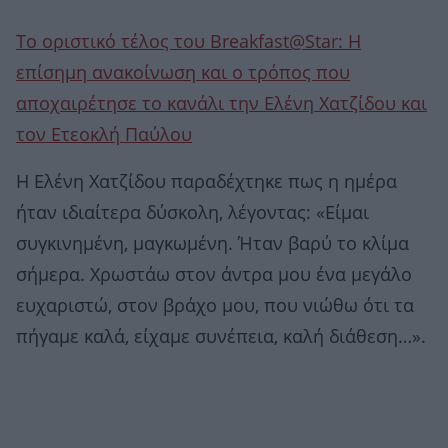
Το οριστικό τέλος του Breakfast@Star: Η
επίσημη ανακοίνωση και ο τρόπος που
αποχαιρέτησε το κανάλι την Ελένη Χατζίδου και
τον Ετεοκλή Παύλου
Η Ελένη Χατζίδου παραδέχτηκε πως η ημέρα
ήταν ιδιαίτερα δύσκολη, λέγοντας: «Είμαι
συγκινημένη, μαγκωμένη. Ήταν βαρύ το κλίμα
σήμερα. Χρωστάω στον άντρα μου ένα μεγάλο
ευχαριστώ, στον βράχο μου, που νιώθω ότι τα
πήγαμε καλά, είχαμε συνέπεια, καλή διάθεση…».