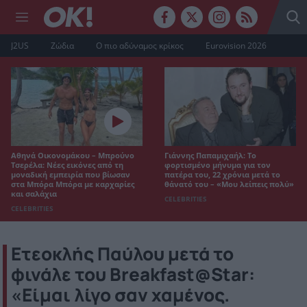
J2US
Ζώδια
Ο πιο αδύναμος κρίκος
Eurovision 2026
Αθηνά Οικονομάκου – Μπρούνο
Γιάννης Παπαμιχαήλ: Το
Τσερέλα: Νέες εικόνες από τη
φορτισμένο μήνυμα για τον
μοναδική εμπειρία που βίωσαν
πατέρα του, 22 χρόνια μετά το
στα Μπόρα Μπόρα με καρχαρίες
θάνατό του – «Μου λείπεις πολύ»
και σαλάχια
CELEBRITIES
CELEBRITIES
Ετεοκλής Παύλου μετά το
φινάλε του Breakfast@Star:
«Είμαι λίγο σαν χαμένος.