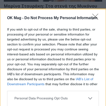
Μαρίνα Σταυράκη: Στα στενά της Μυκόνου
με τον σύντροφό της, Μπουλέντ Οζκάντ
OK Mag -
Do Not Process My Personal Information
CELEBRITIES
If you wish to opt-out of the sale, sharing to third parties, or
processing of your personal or sensitive information for
targeted advertising by us, please use the below opt-out
section to confirm your selection. Please note that after your
opt-out request is processed you may continue seeing
interest-based ads based on personal information utilized by
us or personal information disclosed to third parties prior to
your opt-out. You may separately opt-out of the further
disclosure of your personal information by third parties on the
IAB’s list of downstream participants. This information may
also be disclosed by us to third parties on the
IAB’s List of
Downstream Participants
that may further disclose it to other
third parties.
Στέφανος Κασσελάκης: «Η δηµιουργία
οικογένειας είναι ένα από τα πιο όµορφα και
Personal Data Processing Opt Outs
δηµιουργικά όνειρα που έχω»