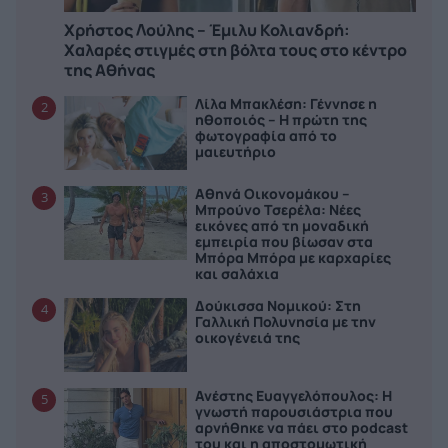
Χρήστος Λούλης – Έμιλυ Κολιανδρή:
Χαλαρές στιγμές στη βόλτα τους στο κέντρο
της Αθήνας
Λίλα Μπακλέση: Γέννησε η
2
ηθοποιός – Η πρώτη της
φωτογραφία από το
μαιευτήριο
Αθηνά Οικονομάκου –
3
Μπρούνο Τσερέλα: Νέες
εικόνες από τη μοναδική
εμπειρία που βίωσαν στα
Μπόρα Μπόρα με καρχαρίες
και σαλάχια
Δούκισσα Νομικού: Στη
4
Γαλλική Πολυνησία με την
οικογένειά της
Ανέστης Ευαγγελόπουλος: Η
5
γνωστή παρουσιάστρια που
αρνήθηκε να πάει στο podcast
του και η αποστομωτική