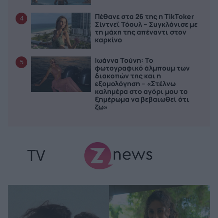
Πέθανε στα 26 της η TikToker
4
Σίντνεϊ Τόουλ – Συγκλόνισε με
τη μάχη της απέναντι στον
καρκίνο
Ιωάννα Τούνη: Το
5
φωτογραφικό άλμπουμ των
διακοπών της και η
εξομολόγηση – «Στέλνω
καλημέρα στο αγόρι μου το
ξημέρωμα να βεβαιωθεί ότι
ζω»
TV