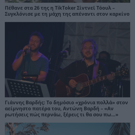
Πέθανε στα 26 της η TikToker Σίντνεϊ Τόουλ –
Συγκλόνισε με τη μάχη της απέναντι στον καρκίνο
Γιάννης Βαρδής: Το δημόσιο «χρόνια πολλά» στον
αείμνηστο πατέρα του, Αντώνη Βαρδή – «Αν
ρωτήσεις πώς περνάω, ξέρεις τι θα σου πω…»