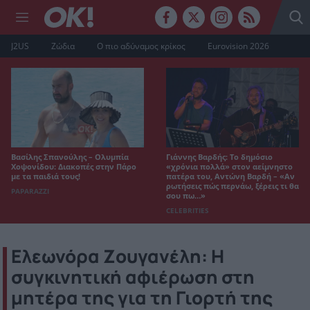
J2US
Ζώδια
Ο πιο αδύναμος κρίκος
Eurovision 2026
Βασίλης Σπανούλης – Ολυμπία
Γιάννης Βαρδής: Το δημόσιο
Χοψονίδου: Διακοπές στην Πάρο
«χρόνια πολλά» στον αείμνηστο
με τα παιδιά τους!
πατέρα του, Αντώνη Βαρδή – «Αν
ρωτήσεις πώς περνάω, ξέρεις τι θα
PAPARAZZI
σου πω…»
CELEBRITIES
Ελεωνόρα Ζουγανέλη: Η
συγκινητική αφιέρωση στη
μητέρα της για τη Γιορτή της