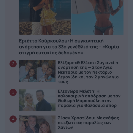
Εριέττα Κούρκουλου: Η συγκινητική
ανάρτηση για τα 33α γενέθλιά της – «Καμία
στιγμή ευτυχίας δεδομένη»
Ελίζαμπεθ Ελέτσι: Συγκινεί η
2
ανάρτησή της — Στον Άγιο
Νεκτάριο με τον Νεκτάριο
Λεμονίδη και τον 2 μηνών γιο
τους
Ελεονώρα Μελέτη: Η
3
καλοκαιρινή απόδραση με τον
Θοδωρή Μαροσούλη στην
παραλία για θαλάσσια σπορ
Σίσσυ Χρηστίδου: Με σκάφος
4
σε εξωτικές παραλίες των
Χανίων