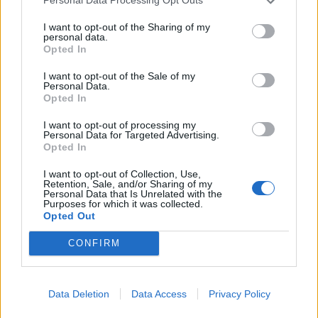
Personal Data Processing Opt Outs
I want to opt-out of the Sharing of my
personal data.
Opted In
Βάλια Χατζηθεοδώρου: Το καλοκαιρινό
I want to opt-out of the Sale of my
άλμπουμ από τη Μύκονο που ξεχώρισε
Personal Data.
Opted In
CELEBRITIES
I want to opt-out of processing my
Personal Data for Targeted Advertising.
Opted In
I want to opt-out of Collection, Use,
Retention, Sale, and/or Sharing of my
Personal Data that Is Unrelated with the
Purposes for which it was collected.
Opted Out
CONFIRM
Data Deletion
Data Access
Privacy Policy