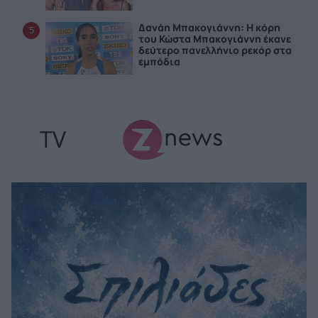
Δανάη Μπακογιάννη: Η κόρη
5
του Κώστα Μπακογιάννη έκανε
δεύτερο πανελλήνιο ρεκόρ στα
εμπόδια
TV