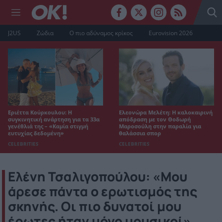
J2US
Ζώδια
Ο πιο αδύναμος κρίκος
Eurovision 2026
Εριέττα Κούρκουλου: Η
Ελεονώρα Μελέτη: Η καλοκαιρινή
συγκινητική ανάρτηση για τα 33α
απόδραση με τον Θοδωρή
γενέθλιά της – «Καμία στιγμή
Μαροσούλη στην παραλία για
ευτυχίας δεδομένη»
θαλάσσια σπορ
CELEBRITIES
CELEBRITIES
Ελένη Τσαλιγοπούλου: «Μου
άρεσε πάντα ο ερωτισμός της
σκηνής. Οι πιο δυνατοί μου
έρωτες ήταν μόνο μουσικοί»