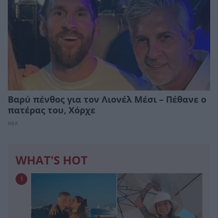
Βαρύ πένθος για τον Λιονέλ Μέσι – Πέθανε ο
πατέρας του, Χόρχε
ΝΕΑ
WHAT'S HOT
1