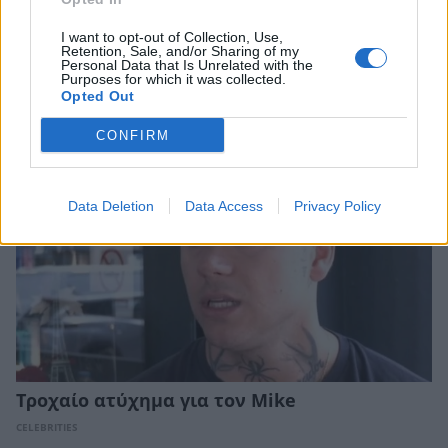
των διακοπών της και η εξομολόγηση –
I want to opt-out of Collection, Use,
«Στέλνω καλημέρα στο αγόρι μου το
Retention, Sale, and/or Sharing of my
ξημέρωμα να βεβαιωθεί ότι ζω»
Personal Data that Is Unrelated with the
Purposes for which it was collected.
CELEBRITIES
Opted Out
CONFIRM
Data Deletion
Data Access
Privacy Policy
Τροχαίο ατύχημα για τον Mike
CELEBRITIES