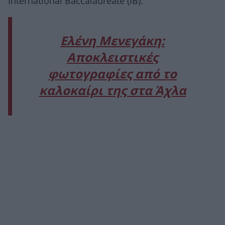
International Baccalaureate (IB).
Ελένη Μενεγάκη:
Αποκλειστικές
φωτογραφίες από το
καλοκαίρι της στα Άχλα