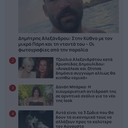
Δημήτρης Αλεξάνδρου: Στην Κύθνο με τον
μικρό Πάρη και τη νταντά του – Οι
φωτογραφίες από την παραλία
Τζούλια Αλεξανδράτου κατά
2
Χρυσηίδας Δημουλίδου:
«Ανακάλεσε και ζήτησε
δημόσια συγγνώμη αλλιώς θα
κινηθώ νομικά»
Δανάη Μπάρκα: Η
3
χιουμοριστική αντίδρασή της
σε αρνητικό σχόλιο για το νέο
της look
Αυτά είναι τα 3 ζώδια που θα
4
δουν τα οικονομικά τους να
αλλάζουν προς το καλύτερο
τον Αύγουστο