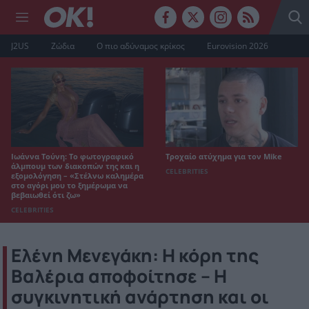
J2US
Ζώδια
Ο πιο αδύναμος κρίκος
Eurovision 2026
Ιωάννα Τούνη: Το φωτογραφικό
Τροχαίο ατύχημα για τον Mike
άλμπουμ των διακοπών της και η
CELEBRITIES
εξομολόγηση – «Στέλνω καλημέρα
στο αγόρι μου το ξημέρωμα να
βεβαιωθεί ότι ζω»
CELEBRITIES
Ελένη Μενεγάκη: Η κόρη της
Βαλέρια αποφοίτησε – Η
συγκινητική ανάρτηση και οι