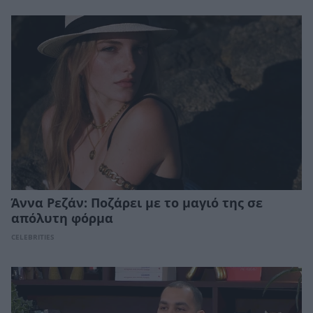
Άννα Ρεζάν: Ποζάρει με το μαγιό της σε
απόλυτη φόρμα
CELEBRITIES