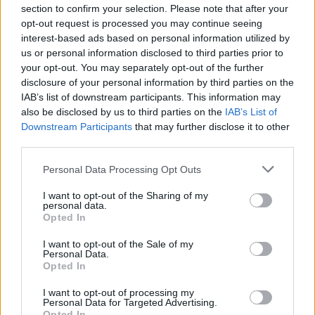
section to confirm your selection. Please note that after your
opt-out request is processed you may continue seeing
interest-based ads based on personal information utilized by
Ο Αντόνιο Μπαντέρας σε μια σπάνια
us or personal information disclosed to third parties prior to
εξομολόγηση: «Η καρδιακή προσβολή ήταν
your opt-out. You may separately opt-out of the further
το καλύτερο πράγμα που μου συνέβη»
disclosure of your personal information by third parties on the
CELEBRITIES
IAB’s list of downstream participants. This information may
also be disclosed by us to third parties on the
IAB’s List of
Downstream Participants
that may further disclose it to other
third parties.
Personal Data Processing Opt Outs
I want to opt-out of the Sharing of my
personal data.
Opted In
I want to opt-out of the Sale of my
Personal Data.
Opted In
I want to opt-out of processing my
Personal Data for Targeted Advertising.
Ιωάννα Τούνη: Το φωτογραφικό άλμπουμ
Opted In