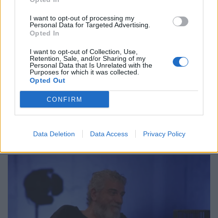
I want to opt-out of processing my
Personal Data for Targeted Advertising.
Opted In
I want to opt-out of Collection, Use,
Retention, Sale, and/or Sharing of my
Personal Data that Is Unrelated with the
Purposes for which it was collected.
Opted Out
Δανάη Παππά: Η καλοκαιρινή απόδραση
CONFIRM
στην Εύβοια και το αέρινο look που
ξεχώρισε
Data Deletion
Data Access
Privacy Policy
CELEBRITIES