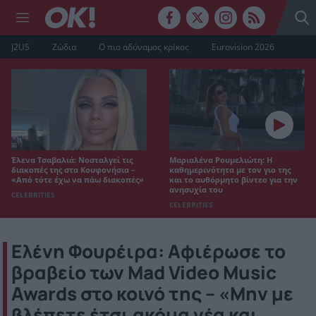
J2US
Ζώδια
Ο πιο αδύναμος κρίκος
Eurovision 2026
Έλενα Τσαβαλιά: Νοσταλγεί τις
Μαριαλένα Ρουμελιώτη: Η
διακοπές της στα Κουφονήσια –
καθημερινότητα με τον γιο της
«Από τότε έχω να πάω διακοπές»
και το αυθόρμητο βίντεο για την
ανησυχία του
CELEBRITIES
CELEBRITIES
Ελένη Φουρέιρα: Αφιέρωσε το
βραβείο των Mad Video Music
Awards στο κοινό της – «Μην με
βλέπετε έτσι ακόμα νέα και