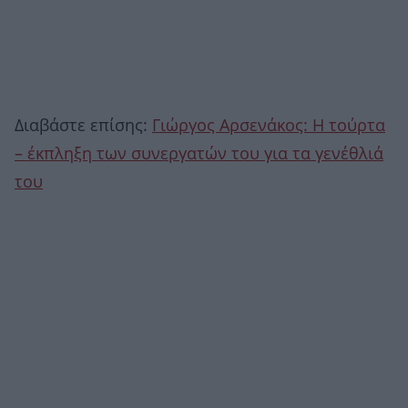
Διαβάστε επίσης:
Γιώργος Αρσενάκος: Η τούρτα
– έκπληξη των συνεργατών του για τα γενέθλιά
του