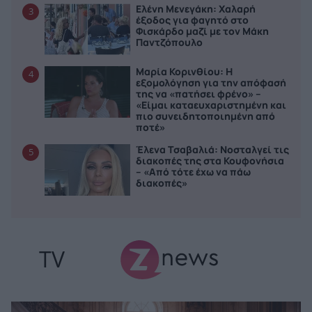
Ελένη Μενεγάκη: Χαλαρή
3
έξοδος για φαγητό στο
Φισκάρδο μαζί με τον Μάκη
Παντζόπουλο
Μαρία Κορινθίου: Η
4
εξομολόγηση για την απόφασή
της να «πατήσει φρένο» –
«Είμαι καταευχαριστημένη και
πιο συνειδητοποιημένη από
ποτέ»
Έλενα Τσαβαλιά: Νοσταλγεί τις
5
διακοπές της στα Κουφονήσια
– «Από τότε έχω να πάω
διακοπές»
TV