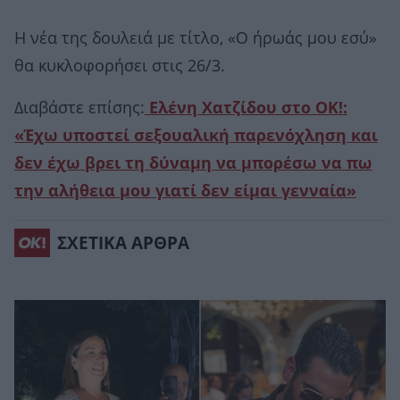
Η νέα της δουλειά με τίτλο, «Ο ήρωάς μου εσύ»
θα κυκλοφορήσει στις 26/3.
Διαβάστε επίσης:
Ελένη Χατζίδου στο ΟΚ!:
«Έχω υποστεί σεξουαλική παρενόχληση και
δεν έχω βρει τη δύναμη να μπορέσω να πω
την αλήθεια μου γιατί δεν είμαι γενναία»
ΣΧΕΤΙΚΑ ΑΡΘΡΑ