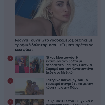
Ιωάννα Τούνη: Στο νοσοκομείο βρέθηκε με
τροφική δηλητηρίαση – «Τι μάτι πρέπει να
έχω φάει»
Νίκος Μουτσινάς: Η
2
εντυπωσιακή βόλτα με
αερόστατο μαζί την Ευγενία
Σαμαρά και τον Κωνσταντίνο
Δέδε στο Μεξικό
Κατερίνα Καινούργιου: Το
3
τρυφερό στιγμιότυπο με την
κόρη της στην Πάρο
Ελίζαμπεθ Ελέτσι: Συγκινεί η
4
ανάρτησή της — Στον Άγιο