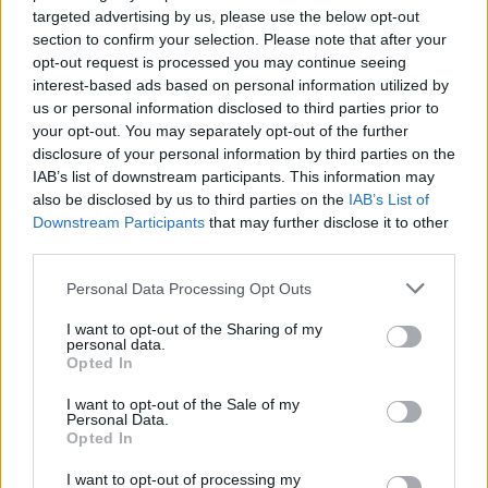
targeted advertising by us, please use the below opt-out
section to confirm your selection. Please note that after your
opt-out request is processed you may continue seeing
interest-based ads based on personal information utilized by
us or personal information disclosed to third parties prior to
your opt-out. You may separately opt-out of the further
Αλέξης Γεωργούλης: Η καλοκαιρινή
disclosure of your personal information by third parties on the
φωτογραφία δίπλα στο κύμα και το γεμάτο
IAB’s list of downstream participants. This information may
νόημα μήνυμα – «Αυτές οι μικρές
also be disclosed by us to third parties on the
IAB’s List of
αποδράσεις γεμίζουν μια ζωή»
Downstream Participants
that may further disclose it to other
CELEBRITIES
third parties.
Personal Data Processing Opt Outs
I want to opt-out of the Sharing of my
personal data.
Opted In
I want to opt-out of the Sale of my
Personal Data.
Opted In
I want to opt-out of processing my