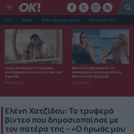
J2US
Ζώδια
Ο πιο αδύναμος κρίκος
Eurovision 2026
Σάκης Κατσούλης: Η τρυφερή
Βάλια Χατζηθεοδώρου: Το
φωτογραφία του γιου του από την
καλοκαιρινό άλμπουμ από τη
παραλία
Μύκονο που ξεχώρισε
CELEBRITIES
CELEBRITIES
Ελένη Χατζίδου: Το τρυφερό
βίντεο που δημοσιοποίησε με
τον πατέρα της – «Ο ήρωάς μου