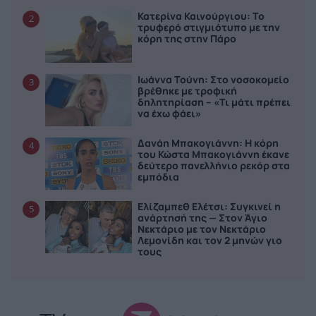
Κατερίνα Καινούργιου: Το
2
τρυφερό στιγμιότυπο με την
κόρη της στην Πάρο
Ιωάννα Τούνη: Στο νοσοκομείο
3
βρέθηκε με τροφική
δηλητηρίαση – «Τι μάτι πρέπει
να έχω φάει»
Δανάη Μπακογιάννη: Η κόρη
4
του Κώστα Μπακογιάννη έκανε
δεύτερο πανελλήνιο ρεκόρ στα
εμπόδια
Ελίζαμπεθ Ελέτσι: Συγκινεί η
5
ανάρτησή της — Στον Άγιο
Νεκτάριο με τον Νεκτάριο
Λεμονίδη και τον 2 μηνών γιο
τους