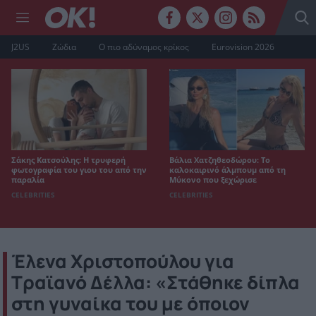
J2US
Ζώδια
Ο πιο αδύναμος κρίκος
Eurovision 2026
Σάκης Κατσούλης: Η τρυφερή
Βάλια Χατζηθεοδώρου: Το
φωτογραφία του γιου του από την
καλοκαιρινό άλμπουμ από τη
παραλία
Μύκονο που ξεχώρισε
CELEBRITIES
CELEBRITIES
Έλενα Χριστοπούλου για
Τραϊανό Δέλλα: «Στάθηκε δίπλα
στη γυναίκα του με όποιον