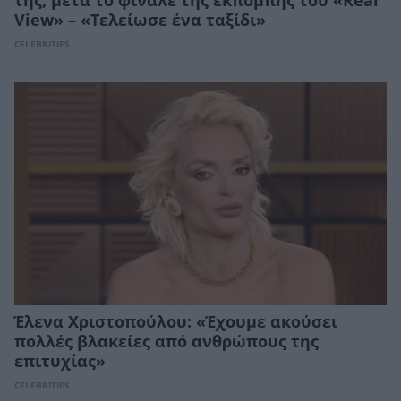
της, μετά το φινάλε της εκπομπής του «Real
View» – «Τελείωσε ένα ταξίδι»
CELEBRITIES
Έλενα Χριστοπούλου: «Έχουμε ακούσει
πολλές βλακείες από ανθρώπους της
επιτυχίας»
CELEBRITIES