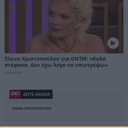
Έλενα Χριστοπούλου για GNTM: «Καλά
στέφανα. Δεν έχω λόγο να επιστρέψω»
CELEBRITIES
ΔΕΙΤΕ ΑΚΟΜΑ
ΕΛΕΝΑ ΧΡΙΣΤΟΠΟΥΛΟΥ