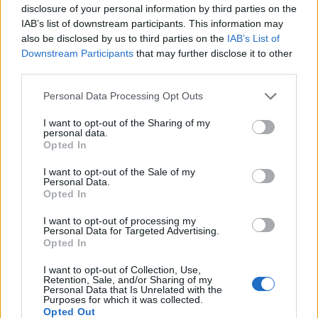
disclosure of your personal information by third parties on the
IAB’s list of downstream participants. This information may
also be disclosed by us to third parties on the
IAB’s List of
Downstream Participants
that may further disclose it to other
third parties.
Personal Data Processing Opt Outs
I want to opt-out of the Sharing of my
personal data.
Opted In
Μαριαλένα Ρουμελιώτη: Η καθημερινότητα
I want to opt-out of the Sale of my
Personal Data.
με τον γιο της και το αυθόρμητο βίντεο για
Opted In
την ανησυχία του
CELEBRITIES
I want to opt-out of processing my
Personal Data for Targeted Advertising.
Opted In
I want to opt-out of Collection, Use,
Retention, Sale, and/or Sharing of my
Personal Data that Is Unrelated with the
Purposes for which it was collected.
Opted Out