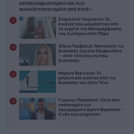
καταευχαριστημένη και πιο
συνειδητοποιημένη από ποτέ»
Σταματίνα Τσιμτσιλή: Οι
2
εικόνες που μοιράστηκε από
τη γιορτή της Μεταμόρφωσης
του Σωτήρος στην Πάρο
Έλενα Τσαβαλιά: Νοσταλγεί τις
3
διακοπές της στα Κουφονήσια
– «Από τότε έχω να πάω
διακοπές»
Μαρίνα Βερνίκου: Οι
4
μαγευτικές εικόνες από τις
διακοπές της στην Τήνο
Γιώργος Παράσχος: Ξανά στο
5
νοσοκομείο για
προγραμματισμένη θεραπεία –
Η νέα του ανάρτηση