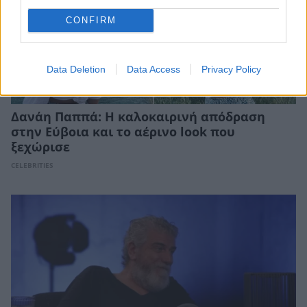
CONFIRM
Data Deletion
Data Access
Privacy Policy
Δανάη Παππά: Η καλοκαιρινή απόδραση
στην Εύβοια και το αέρινο look που
ξεχώρισε
CELEBRITIES