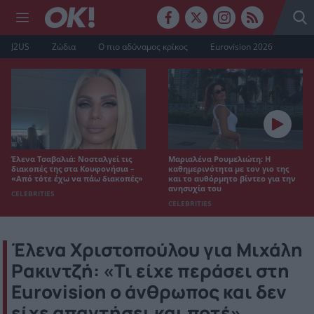
J2US
Ζώδια
Ο πιο αδύναμος κρίκος
Eurovision 2026
Έλενα Τσαβαλιά: Νοσταλγεί τις
Μαριαλένα Ρουμελιώτη: Η
διακοπές της στα Κουφονήσια –
καθημερινότητα με τον γιο της
«Από τότε έχω να πάω διακοπές»
και το αυθόρμητο βίντεο για την
ανησυχία του
CELEBRITIES
CELEBRITIES
Έλενα Χριστοπούλου για Μιχάλη
Ρακιντζή: «Τι είχε περάσει στη
Eurovision ο άνθρωπος και δεν
είχε απαντήσει και ποτέ»