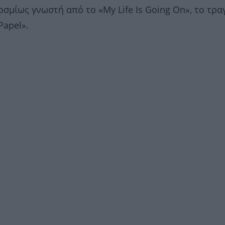
οσμίως γνωστή από το «My Life Is Going On», το τρα
Papel».