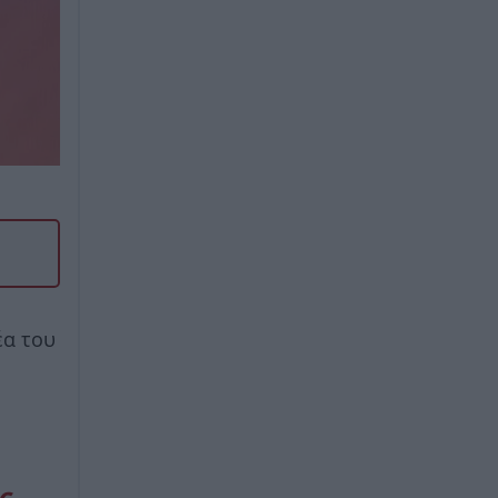
έα του
ς