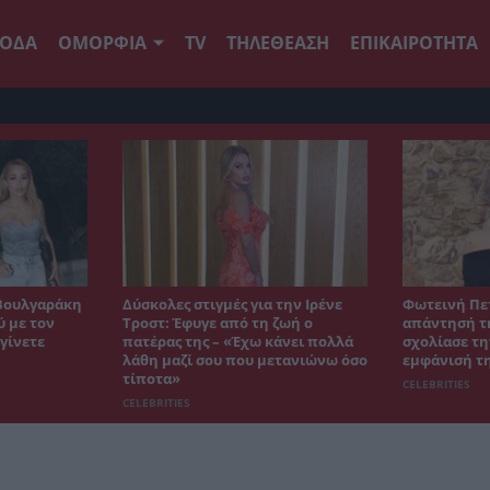
ΟΔΑ
ΟΜΟΡΦΙΑ
TV
ΤΗΛΕΘΕΑΣΗ
ΕΠΙΚΑΙΡΟΤΗΤΑ
Βουλγαράκη
Δύσκολες στιγμές για την Ιρένε
Φωτεινή Πε
ύ με τον
Τροστ: Έφυγε από τη ζωή ο
απάντησή τη
γίνετε
πατέρας της – «Έχω κάνει πολλά
σχολίασε τη
λάθη μαζί σου που μετανιώνω όσο
εμφάνισή τ
τίποτα»
CELEBRITIES
CELEBRITIES