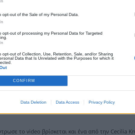
In
o opt-out of the Sale of my Personal Data.
In
to opt-out of processing my Personal Data for Targeted
ing.
In
o opt-out of Collection, Use, Retention, Sale, and/or Sharing
ersonal Data that Is Unrelated with the Purposes for which it
lected.
Out
CONFIRM
ia ένα βίντεο στο οποίο παίζει κιθάρα και τραγουδά
it που κυκλοφόρησε από την Panik Records πριν απ
Data Deletion
Data Access
Privacy Policy
τώντας τις καρδιές του κόσμου καθώς και τις πρώτες 
σε το video βρίσκεται και ένα από την Cecilia Kru