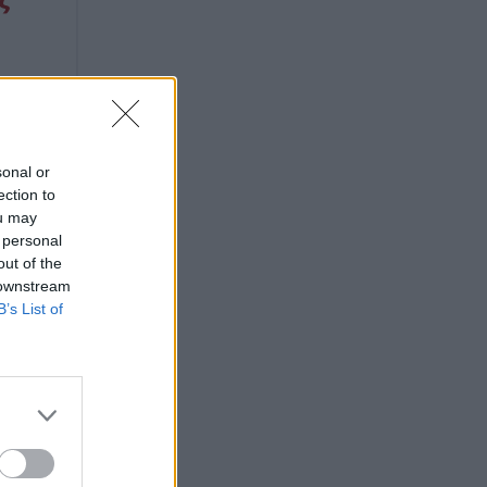
sonal or
ection to
ou may
 personal
out of the
 downstream
B’s List of