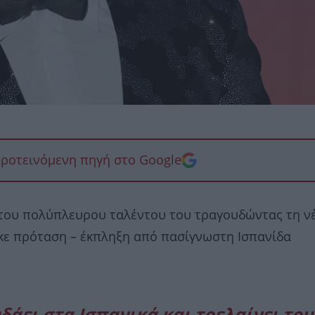
προτεινόμενη πηγή στο Google
 του πολύπλευρου ταλέντου του τραγουδώντας τη ν
ηκε πρόταση – έκπληξη από πασίγνωστη Ισπανίδα
άει στα Ισπανικά και τρελαίνει του