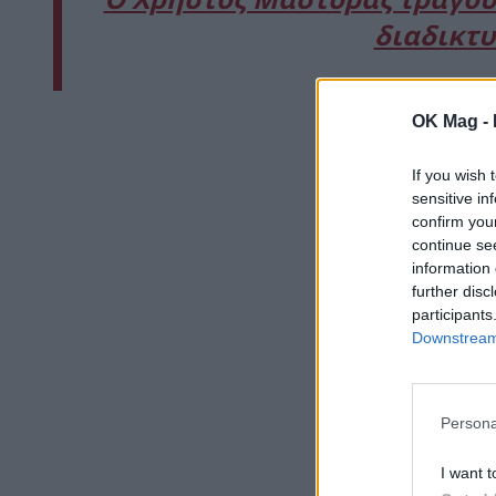
διαδικτυ
OK Mag -
If you wish 
sensitive in
confirm you
continue se
information 
further disc
participants
Downstream 
Persona
I want t