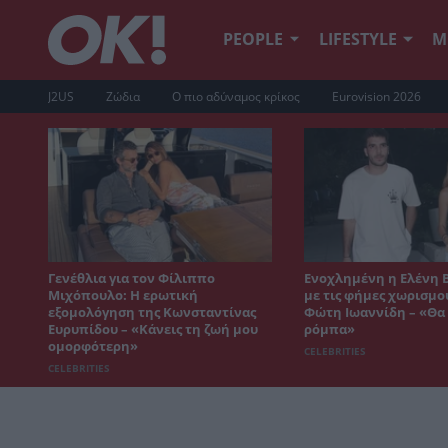
PEOPLE
LIFESTYLE
Μ
J2US
Ζώδια
Ο πιο αδύναμος κρίκος
Eurovision 2026
Γενέθλια για τον Φίλιππο
Ενοχλημένη η Ελένη 
Μιχόπουλο: Η ερωτική
με τις φήμες χωρισμο
εξομολόγηση της Κωνσταντίνας
Φώτη Ιωαννίδη – «Θα 
Ευρυπίδου – «Κάνεις τη ζωή μου
ρόμπα»
ομορφότερη»
CELEBRITIES
CELEBRITIES