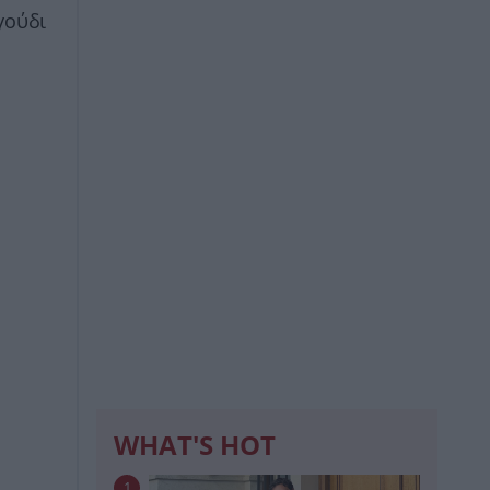
γούδι
WHAT'S HOT
1