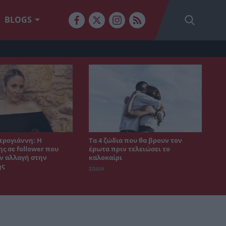
BLOGS
τρογιάννη: Η
Τα 4 ζώδια που θα βρουν τον
ς σε follower που
έρωτα πριν τελειώσει το
ν αλλαγή στην
καλοκαίρι
ης
ΖΩΔΙΑ