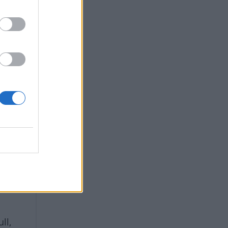
 εξ’
ό
θέσεις
ll,