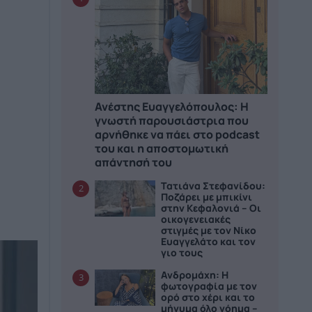
Ανέστης Ευαγγελόπουλος: Η
γνωστή παρουσιάστρια που
αρνήθηκε να πάει στο podcast
του και η αποστομωτική
απάντησή του
Τατιάνα Στεφανίδου:
2
Ποζάρει με μπικίνι
στην Κεφαλονιά – Οι
οικογενειακές
στιγμές με τον Νίκο
Ευαγγελάτο και τον
γιο τους
Ανδρομάχη: Η
3
φωτογραφία με τον
ορό στο χέρι και το
μήνυμα όλο νόημα –