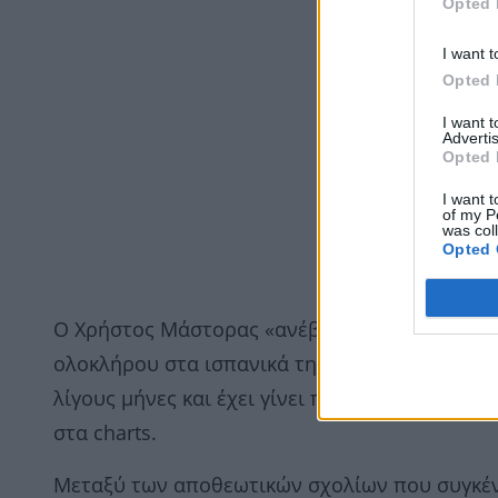
Opted 
I want t
Opted 
I want 
Advertis
Opted 
I want t
of my P
was col
Opted 
Ο Χρήστος Μάστορας «ανέβασε» στα social med
ολοκλήρου στα ισπανικά τη «Μαργαρίτα», το h
λίγους μήνες και έχει γίνει πλατινένιο, κατακ
στα charts.
Μεταξύ των αποθεωτικών σχολίων που συγκέντρω