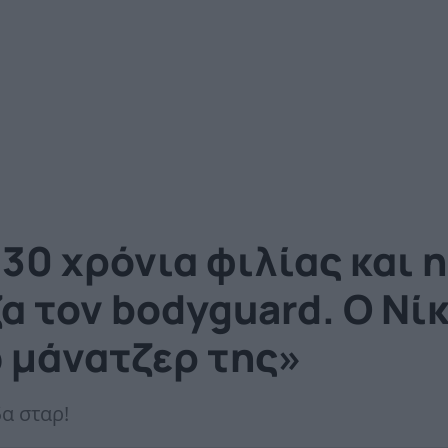
 30 χρόνια φιλίας και 
ζα τον bodyguard. Ο Νί
ω μάνατζερ της»
α σταρ!