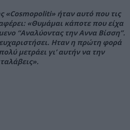
ς «Cosmopoliti» ήταν αυτό που τις
αφέρει: «Θυµάµαι κάποτε που είχα
µενο “Αναλύοντας την Aννα Βίσση”.
ευχαριστήσει. Hταν η πρώτη φορά
ολύ µετράει γι’ αυτήν να την
ταλάβεις».