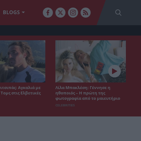
BLOGS
ιτσιπάς: Αγκαλιά με
Λίλα Μπακλέση: Γέννησε η
 Τομς στις Ελβετικές
ηθοποιός – Η πρώτη της
φωτογραφία από το μαιευτήριο
CELEBRITIES