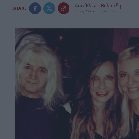
Από
Έλενα Βελούδη
SHARE
10:27, 20 Σεπτεμβρίου 25