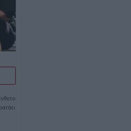
ένθετο
κρατάει