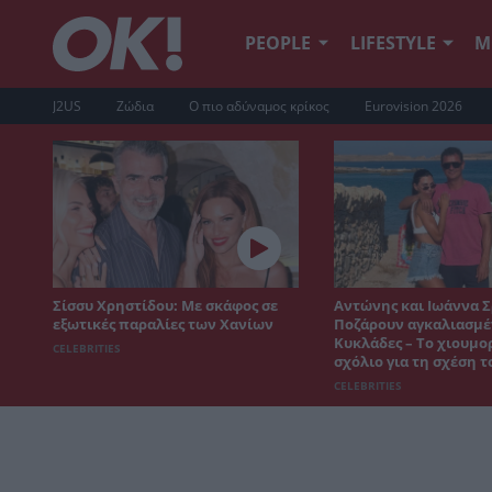
PEOPLE
LIFESTYLE
Μ
J2US
Ζώδια
Ο πιο αδύναμος κρίκος
Eurovision 2026
Σίσσυ Χρηστίδου: Με σκάφος σε
Αντώνης και Ιωάννα Σ
εξωτικές παραλίες των Χανίων
Ποζάρουν αγκαλιασμέν
Κυκλάδες – Το χιουμο
CELEBRITIES
σχόλιο για τη σχέση τ
CELEBRITIES