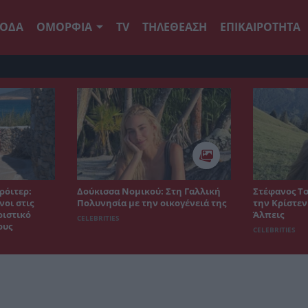
ΟΔΑ
ΟΜΟΡΦΙΑ
TV
ΤΗΛΕΘΕΑΣΗ
ΕΠΙΚΑΙΡΟΤΗΤΑ
ρόιτερ:
Δούκισσα Νομικού: Στη Γαλλική
Στέφανος Τσ
οι στις
Πολυνησία με την οικογένειά της
την Κρίστεν
ριστικό
Άλπεις
CELEBRITIES
ους
CELEBRITIES