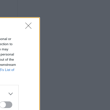
sonal or
ection to
ou may
 personal
out of the
 downstream
B’s List of