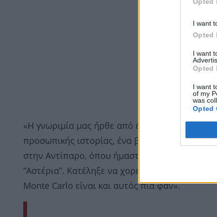
Opted 
I want t
Opted 
I want 
Advertis
Opted 
I want t
of my P
was col
Opted 
«Η γνωριµία µας ήρθε από έναν περίεργο δρόµο
προσωπικής ιστορίας, ένα βράδυ που πήγα τον
στην Αντίπαρο, όπου ήµασταν σε φίλους, για ν
“Αστέρια”. Κατέληξε να χορεύει όρθιος στο τρα
Monte Carlo είναι και αυτός πια φαν».