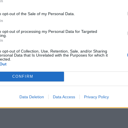
In
o opt-out of the Sale of my Personal Data.
In
to opt-out of processing my Personal Data for Targeted
ing.
In
o opt-out of Collection, Use, Retention, Sale, and/or Sharing
ersonal Data that Is Unrelated with the Purposes for which it
lected.
Out
, διαµέσου δουλειάς και µιας δικής µας αστείας
CONFIRM
 Αλβέρτο του Μονακό στα “Αστέρια”, έπειτα από δι
α δει τo συγκλονιστικό σόου που έκανε τότε στα
Data Deletion
Data Access
Privacy Policy
πέζι και µετά τις τόσες φορές που την έχει δει και 