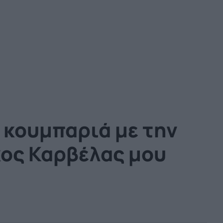
η κουμπαριά με την
κος Καρβέλας μου