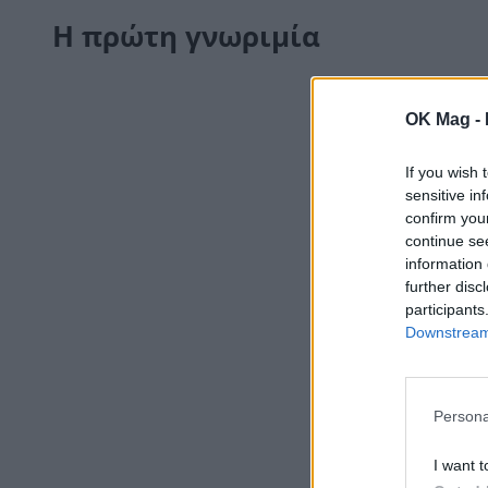
Η πρώτη γνωριμία
OK Mag -
If you wish 
sensitive in
confirm you
continue se
information 
further disc
participants
Downstream 
Persona
I want t