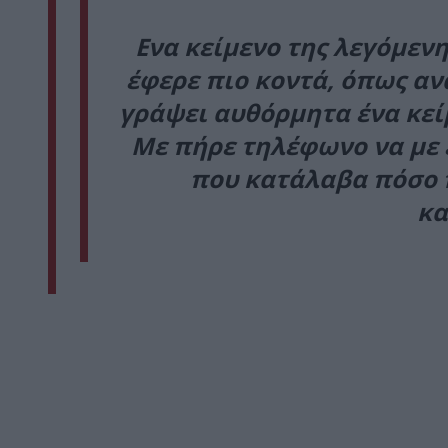
Eνα κείµενο της λεγόµενη
έφερε πιο κοντά, όπως αν
γράψει αυθόρµητα ένα κεί
Με πήρε τηλέφωνο να µε 
που κατάλαβα πόσο π
κα