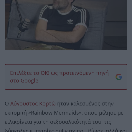
Επιλέξτε το OK! ως προτεινόμενη πηγή
στο Google
Ο
Αύγουστος Κορτώ
ήταν καλεσμένος στην
εκπομπή «Rainbow Mermaids», όπου μίλησε με
ειλικρίνεια για τη σεξουαλικότητά του, τις
δύσκολες εμπειρίες bullying που βίωσε, αλλά και