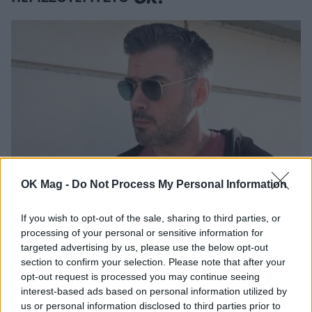
OK Mag -
Do Not Process My Personal Information
Γιάννης Τσιμιτσέλης: Οι σπάνιες
If you wish to opt-out of the sale, sharing to third parties, or
φωτογραφίες με τον αδελφό του και οι
processing of your personal or sensitive information for
τρυφερές ευχές για τα γενέθλιά του
targeted advertising by us, please use the below opt-out
CELEBRITIES
section to confirm your selection. Please note that after your
opt-out request is processed you may continue seeing
interest-based ads based on personal information utilized by
us or personal information disclosed to third parties prior to