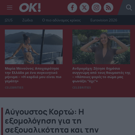
J2US
Ζώδια
Ο πιο αδύναμος κρίκος
Eurovision 2026
Μαρία Μενούνος: Αποχαιρέτησε
Ανδρομάχη: Ζήτησε δημόσια
την Ελλάδα με ένα συγκινητικό
συγγνώμη από τους θαυμαστές της
μήνυμα – «Η καρδιά μου είναι πιο
– «Κάποιες φορές το σώμα μας
γεμάτη»
φωνάζει “όχι”»
CELEBRITIES
CELEBRITIES
Αύγουστος Κορτώ: Η
εξομολόγηση για τη
σεξουαλικότητα και την