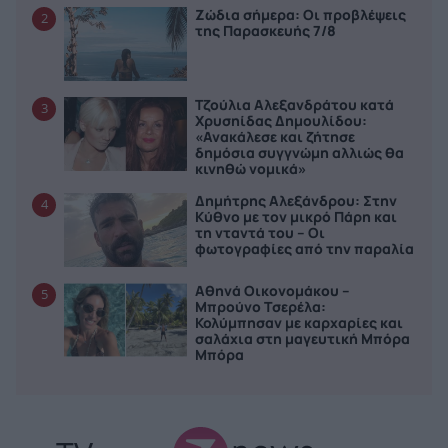
Ζώδια σήμερα: Οι προβλέψεις
2
της Παρασκευής 7/8
Τζούλια Αλεξανδράτου κατά
3
Χρυσηίδας Δημουλίδου:
«Ανακάλεσε και ζήτησε
δημόσια συγγνώμη αλλιώς θα
κινηθώ νομικά»
Δημήτρης Αλεξάνδρου: Στην
4
Κύθνο με τον μικρό Πάρη και
τη νταντά του – Οι
φωτογραφίες από την παραλία
Αθηνά Οικονομάκου –
5
Μπρούνο Τσερέλα:
Κολύμπησαν με καρχαρίες και
σαλάχια στη μαγευτική Μπόρα
Μπόρα