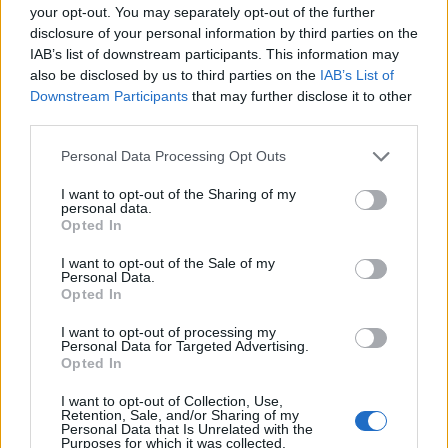
your opt-out. You may separately opt-out of the further
disclosure of your personal information by third parties on the
IAB’s list of downstream participants. This information may
also be disclosed by us to third parties on the
IAB’s List of
Downstream Participants
that may further disclose it to other
third parties.
Personal Data Processing Opt Outs
I want to opt-out of the Sharing of my
personal data.
Opted In
Μαρία Μενούνος: Αποχαιρέτησε την Ελλάδα
με ένα συγκινητικό μήνυμα – «Η καρδιά μου
I want to opt-out of the Sale of my
είναι πιο γεμάτη»
Personal Data.
Opted In
CELEBRITIES
I want to opt-out of processing my
Personal Data for Targeted Advertising.
Opted In
I want to opt-out of Collection, Use,
Retention, Sale, and/or Sharing of my
Personal Data that Is Unrelated with the
Purposes for which it was collected.