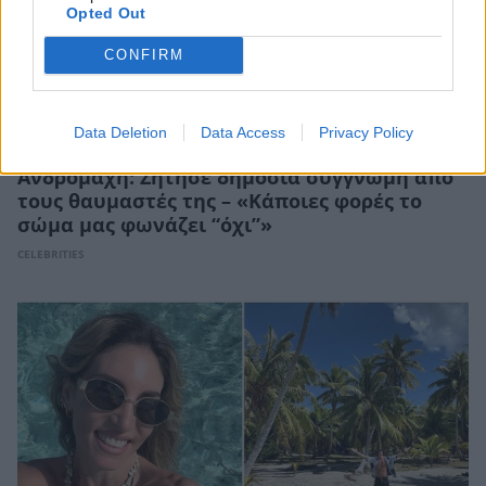
Opted Out
CONFIRM
Data Deletion
Data Access
Privacy Policy
Ανδρομάχη: Ζήτησε δημόσια συγγνώμη από
τους θαυμαστές της – «Κάποιες φορές το
σώμα μας φωνάζει “όχι”»
CELEBRITIES