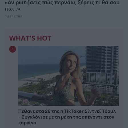
«Αν ρωτήσεις πώς περνάω, ξέρεις τι θα σου
πω…»
CELEBRITIES
WHAT'S HOT
1
Πέθανε στα 26 της η TikToker Σίντνεϊ Τόουλ
– Συγκλόνισε με τη μάχη της απέναντι στον
καρκίνο