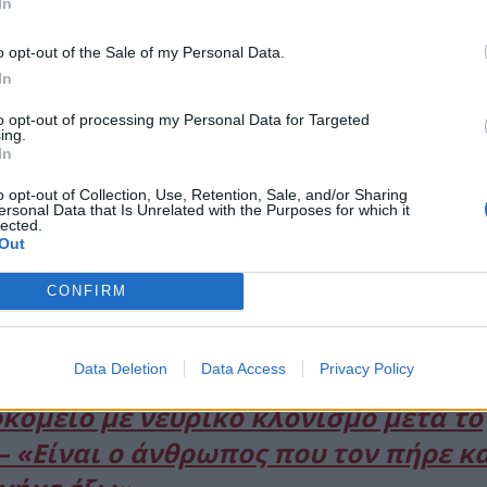
In
o opt-out of the Sale of my Personal Data.
In
to opt-out of processing my Personal Data for Targeted
ing.
In
o opt-out of Collection, Use, Retention, Sale, and/or Sharing
ersonal Data that Is Unrelated with the Purposes for which it
lected.
Out
CONFIRM
κειτο να ταξιδέψει άμεσα στον Άγιο Δομίνικο,
ς της παραγωγής αλλά και στον τραυματισμένο παί
Data Deletion
Data Access
Privacy Policy
κομείο με νευρικό κλονισμό μετά το
– «Είναι ο άνθρωπος που τον πήρε κ