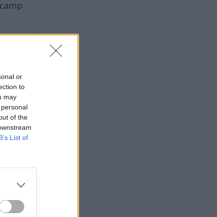
 camp
sonal or
ection to
ou may
 personal
out of the
 downstream
B’s List of