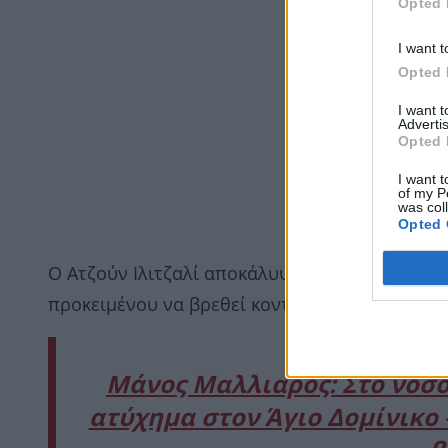
Opted 
I want t
Opted 
I want 
Advertis
Opted 
I want t
of my P
was col
Opted 
Ο Ατζούν Ιλιτζαλί αποκάλυψε μάλιστα ότι επρό
προκειμένου να βρεθεί κοντά στους ανθρώπου
Μάνος Μαλλιαρός: Στο νοσο
ατύχημα στον Άγιο Δομίνικο 