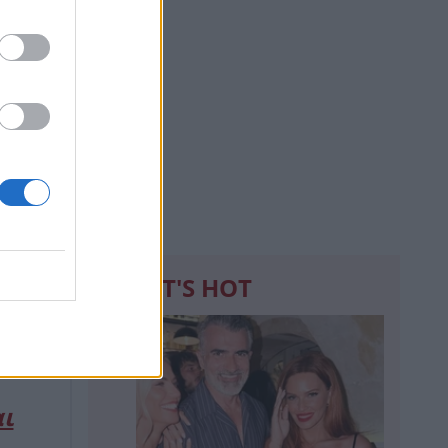
WHAT'S HOT
κτη.
1
αι