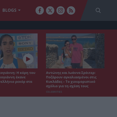
BLOGS
ογιάννη: Η κόρη του
Αντώνης και Ιωάννα Σρόιτερ:
ογιάννη έκανε
Ποζάρουν αγκαλιασμένοι στις
ελλήνιο ρεκόρ στα
Κυκλάδες – Το χιουμοριστικό
σχόλιο για τη σχέση τους
CELEBRITIES