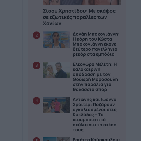
Σίσσυ Χρηστίδου: Με σκάφος
σε εξωτικές παραλίες των
Χανίων
Δανάη Μπακογιάννη:
2
Η κόρη του Κώστα
Μπακογιάννη έκανε
δεύτερο πανελλήνιο
ρεκόρ στα εμπόδια
Ελεονώρα Μελέτη: Η
3
καλοκαιρινή
απόδραση με τον
Θοδωρή Μαροσούλη
στην παραλία για
θαλάσσια σπορ
Αντώνης και Ιωάννα
4
Σρόιτερ: Ποζάρουν
αγκαλιασμένοι στις
Κυκλάδες – Το
χιουμοριστικό
σχόλιο για τη σχέση
τους
Εριέττα Κούρκουλου:
5