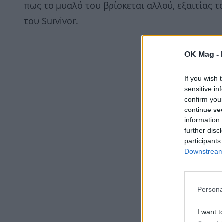
πως το μυαλό του βρίσκεται αλλού, εξαιτίας
του Survivor.
OK Mag -
If you wish 
sensitive in
confirm you
continue se
information 
further disc
participants
Downstream 
Persona
I want t