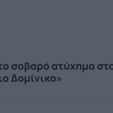
 το σοβαρό ατύχημα στ
ιο Δομίνικο»