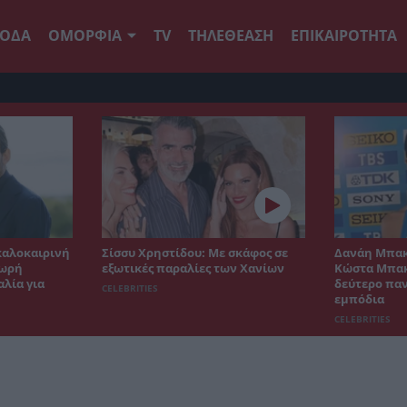
ΟΔΑ
ΟΜΟΡΦΙΑ
TV
ΤΗΛΕΘΕΑΣΗ
ΕΠΙΚΑΙΡΟΤΗΤΑ
καλοκαιρινή
Σίσσυ Χρηστίδου: Με σκάφος σε
Δανάη Μπακ
δωρή
εξωτικές παραλίες των Χανίων
Κώστα Μπακ
λία για
δεύτερο παν
CELEBRITIES
εμπόδια
CELEBRITIES