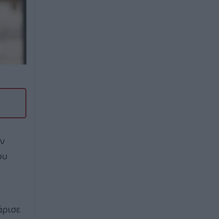
εν
ου
άρισε