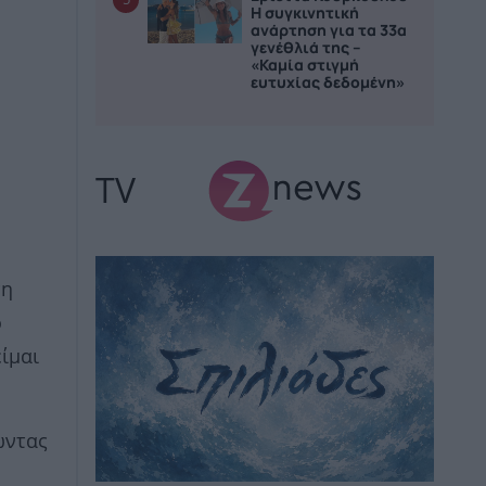
Η συγκινητική
ανάρτηση για τα 33α
γενέθλιά της –
«Καμία στιγμή
ευτυχίας δεδομένη»
TV
τη
ο
είμαι
ώντας