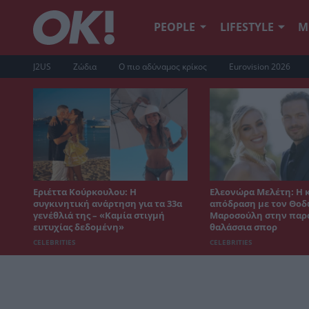
PEOPLE
LIFESTYLE
Μ
J2US
Ζώδια
Ο πιο αδύναμος κρίκος
Eurovision 2026
Εριέττα Κούρκουλου: Η
Ελεονώρα Μελέτη: Η 
συγκινητική ανάρτηση για τα 33α
απόδραση με τον Θο
γενέθλιά της – «Καμία στιγμή
Μαροσούλη στην παρα
ευτυχίας δεδομένη»
θαλάσσια σπορ
CELEBRITIES
CELEBRITIES